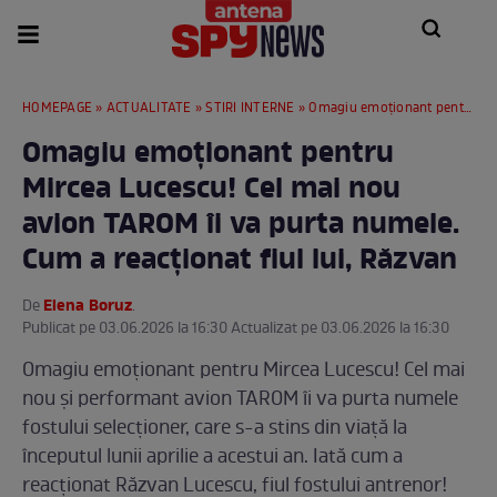
HOMEPAGE
»
ACTUALITATE
»
STIRI INTERNE
» Omagiu emoționant pentru Mircea Lucescu! Cel mai nou avion TAROM îi va purta numele. Cum a reacționat fiul lui, Răzvan
Omagiu emoționant pentru
Mircea Lucescu! Cel mai nou
avion TAROM îi va purta numele.
Cum a reacționat fiul lui, Răzvan
Elena Boruz
De
.
Publicat pe 03.06.2026 la 16:30 Actualizat pe 03.06.2026 la 16:30
Omagiu emoționant pentru Mircea Lucescu! Cel mai
nou și performant avion TAROM îi va purta numele
fostului selecționer, care s-a stins din viață la
începutul lunii aprilie a acestui an. Iată cum a
reacționat Răzvan Lucescu, fiul fostului antrenor!