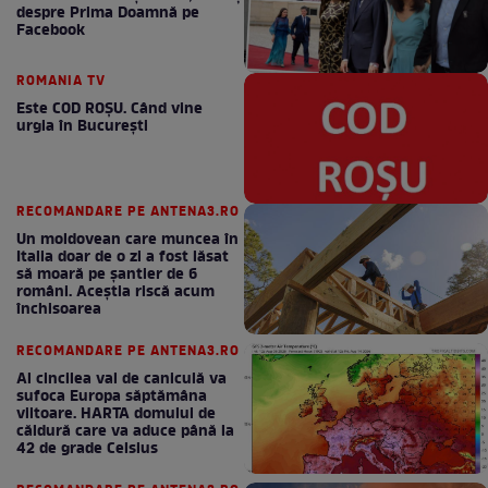
despre Prima Doamnă pe
Facebook
ROMANIA TV
Este COD ROŞU. Când vine
urgia în Bucureşti
RECOMANDARE PE ANTENA3.RO
Un moldovean care muncea în
Italia doar de o zi a fost lăsat
să moară pe şantier de 6
români. Aceștia riscă acum
închisoarea
RECOMANDARE PE ANTENA3.RO
Al cincilea val de caniculă va
sufoca Europa săptămâna
viitoare. HARTA domului de
căldură care va aduce până la
42 de grade Celsius