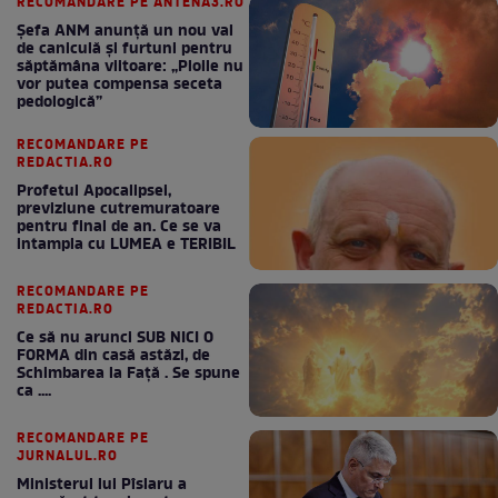
RECOMANDARE PE ANTENA3.RO
Șefa ANM anunță un nou val
de caniculă și furtuni pentru
săptămâna viitoare: „Ploile nu
vor putea compensa seceta
pedologică”
RECOMANDARE PE
REDACTIA.RO
Profetul Apocalipsei,
previziune cutremuratoare
pentru final de an. Ce se va
intampla cu LUMEA e TERIBIL
RECOMANDARE PE
REDACTIA.RO
Ce să nu arunci SUB NICI O
FORMA din casă astăzi, de
Schimbarea la Față . Se spune
ca ....
RECOMANDARE PE
JURNALUL.RO
Ministerul lui Pîslaru a