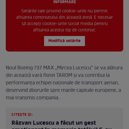
INFORMARE
Setările tale privind cookie-urile nu permit
afișarea conținutului din această zonă. E necesar
să accepți cookie-urile social media pentru
afisarea acestui tip de conținut.
Modifică setările
Noul Boeing 737 MAX „Mircea Lucescu” se va alătura
din această vară flotei TAROM și va contribui la
performanța echipei naționale de transport aerian,
deservind zborurile spre marile capitale europene, a
mai transmis compania.
CITEȘTE ȘI:
Răzvan Lucescu a făcut un gest