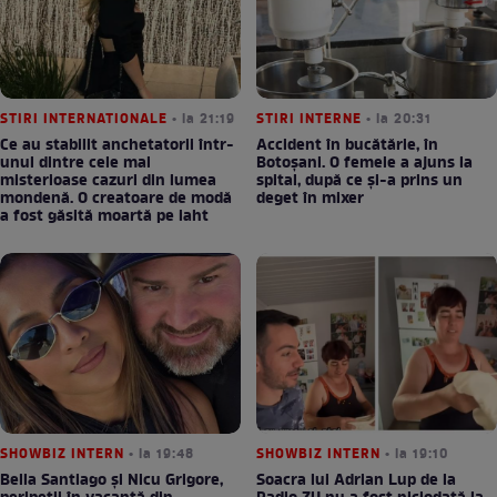
STIRI INTERNATIONALE
• la 21:19
STIRI INTERNE
• la 20:31
Ce au stabilit anchetatorii într-
Accident în bucătărie, în
unul dintre cele mai
Botoșani. O femeie a ajuns la
misterioase cazuri din lumea
spital, după ce și-a prins un
mondenă. O creatoare de modă
deget în mixer
a fost găsită moartă pe iaht
SHOWBIZ INTERN
• la 19:48
SHOWBIZ INTERN
• la 19:10
Bella Santiago și Nicu Grigore,
Soacra lui Adrian Lup de la