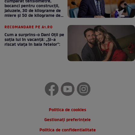
cumpărat tensiometre,
bocanci pentru construcții,
jaluzele, 30 de kilograme de
miere și 50 de kilograme de
cafea
RECOMANDARE PE A1.RO
Cum a surprins-o Dani Oțil pe
soția lui în vacanță: „Și-a
riscat viața în baia fetelor”:
Politica de cookies
Gestionați preferințele
Politica de confidentialitate