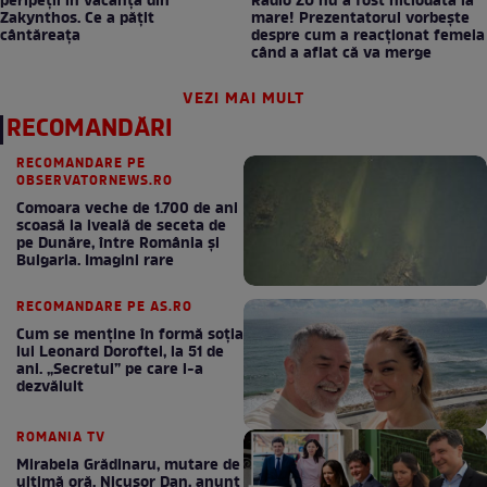
peripeții în vacanță din
Radio ZU nu a fost niciodată la
Zakynthos. Ce a pățit
mare! Prezentatorul vorbește
cântăreața
despre cum a reacționat femeia
când a aflat că va merge
VEZI MAI MULT
RECOMANDĂRI
RECOMANDARE PE
OBSERVATORNEWS.RO
Comoara veche de 1.700 de ani
scoasă la iveală de seceta de
pe Dunăre, între România şi
Bulgaria. Imagini rare
RECOMANDARE PE AS.RO
Cum se menţine în formă soţia
lui Leonard Doroftei, la 51 de
ani. „Secretul” pe care l-a
dezvăluit
ROMANIA TV
Mirabela Grădinaru, mutare de
ultimă oră. Nicuşor Dan, anunţ