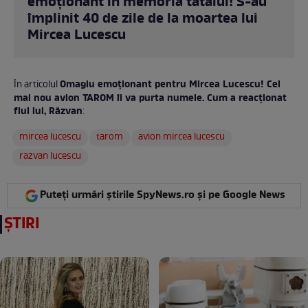
emoționant în memoria tatălui! S-au
împlinit 40 de zile de la moartea lui
Mircea Lucescu
Omagiu emoționant pentru Mircea Lucescu! Cel
În articolul
mai nou avion TAROM îi va purta numele. Cum a reacționat
fiul lui, Răzvan
:
mircea lucescu
tarom
avion mircea lucescu
razvan lucescu
Puteți urmări știrile SpyNews.ro și pe Google News
ȘTIRI