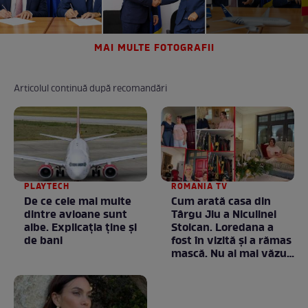
MAI MULTE FOTOGRAFII
Articolul continuă după recomandări
PLAYTECH
ROMANIA TV
De ce cele mai multe
Cum arată casa din
dintre avioane sunt
Târgu Jiu a Niculinei
albe. Explicația ține și
Stoican. Loredana a
de bani
fost în vizită și a rămas
mască. Nu ai mai văzut
la nimeni așa ceva:
Fără cuvinte / VIDEO