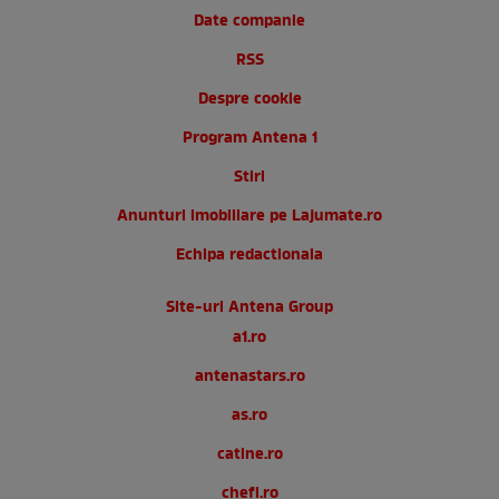
Date companie
RSS
Despre cookie
Program Antena 1
Stiri
Anunturi imobiliare pe Lajumate.ro
Echipa redactionala
Site-uri Antena Group
a1.ro
antenastars.ro
as.ro
catine.ro
chefi.ro