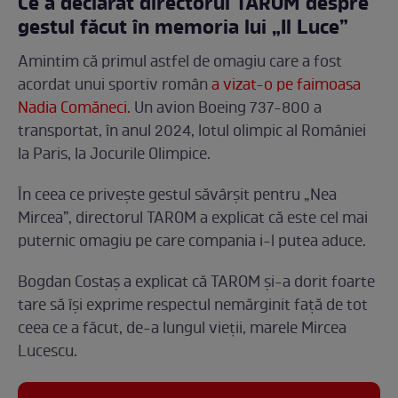
Ce a declarat directorul TAROM despre
gestul făcut în memoria lui „Il Luce”
Amintim că primul astfel de omagiu care a fost
acordat unui sportiv român
a vizat-o pe faimoasa
Nadia Comăneci.
Un avion Boeing 737-800 a
transportat, în anul 2024, lotul olimpic al României
la Paris, la Jocurile Olimpice.
În ceea ce privește gestul săvârșit pentru „Nea
Mircea”, directorul TAROM a explicat că este cel mai
puternic omagiu pe care compania i-l putea aduce.
Bogdan Costaș a explicat că TAROM și-a dorit foarte
tare să își exprime respectul nemărginit față de tot
ceea ce a făcut, de-a lungul vieții, marele Mircea
Lucescu.