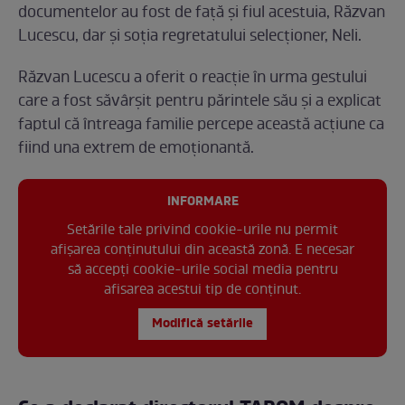
documentelor au fost de față și fiul acestuia, Răzvan
Lucescu, dar și soția regretatului selecționer, Neli.
Răzvan Lucescu a oferit o reacție în urma gestului
care a fost săvârșit pentru părintele său și a explicat
faptul că întreaga familie percepe această acțiune ca
fiind una extrem de emoționantă.
INFORMARE
Setările tale privind cookie-urile nu permit
afișarea conținutului din această zonă. E necesar
să accepți cookie-urile social media pentru
afisarea acestui tip de conținut.
Modifică setările