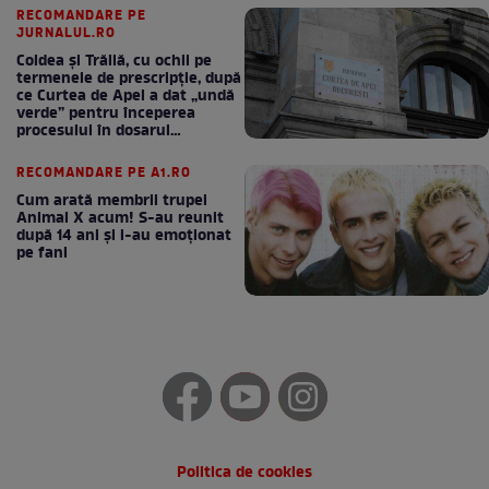
RECOMANDARE PE
JURNALUL.RO
Coldea și Trăilă, cu ochii pe
termenele de prescripție, după
ce Curtea de Apel a dat „undă
verde” pentru începerea
procesului în dosarul
„Generalilor”
RECOMANDARE PE A1.RO
Cum arată membrii trupei
Animal X acum! S-au reunit
după 14 ani și i-au emoționat
pe fani
Politica de cookies