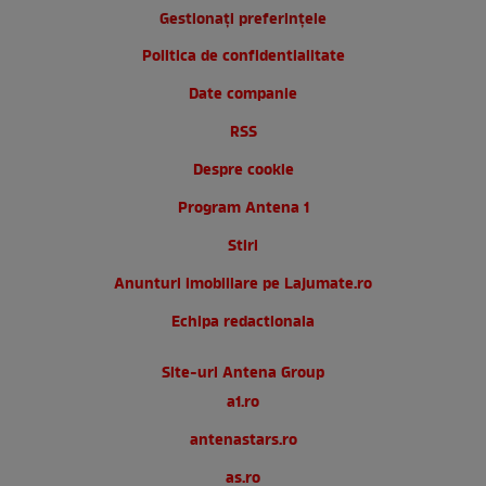
Gestionați preferințele
Politica de confidentialitate
Date companie
RSS
Despre cookie
Program Antena 1
Stiri
Anunturi imobiliare pe Lajumate.ro
Echipa redactionala
Site-uri Antena Group
a1.ro
antenastars.ro
as.ro