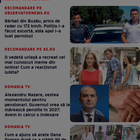
RECOMANDARE PE
OBSERVATORNEWS.RO
Bărbat din Buzău, prins de
radar cu 172 km/h. Poliţia i-a
făcut escortă, abia apoi i-a
luat permisul
RECOMANDARE PE AS.RO
O vedetă uriașă a recreat cel
mai cunoscut meme din
online! Cum a reacționat
iubita?
ROMANIA TV
Alexandru Nazare, vestea
momentului pentru
pensionari. Guvernul vrea să le
mărească pensiile în 2027:
Avem în calcul o indexare
ROMANIA TV
Cum a ajuns să arate Oana