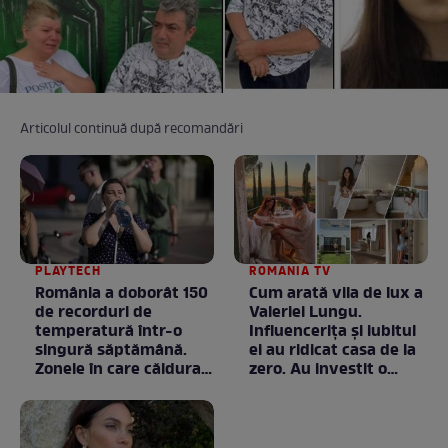
Articolul continuă după recomandări
PLAYTECH
ROMANIA TV
România a doborât 150
Cum arată vila de lux a
de recorduri de
Valeriei Lungu.
temperatură într-o
Influencerița și iubitul
singură săptămână.
ei au ridicat casa de la
Zonele în care căldura a
zero. Au investit o
ajuns la valori
avere în ea, dar fiecare
neobișnuite
bănuț a meritat. E mai
ceva ca în filme! /
GALERIE FOTO