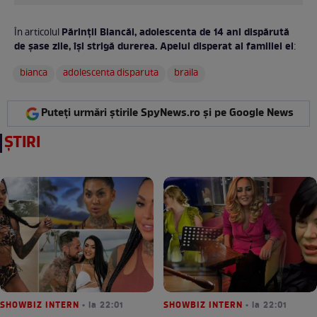
Părinții Biancăi, adolescenta de 14 ani dispărută
În articolul
de șase zile, își strigă durerea. Apelul disperat al familiei ei
:
bianca
adolescenta disparuta
braila
Puteți urmări știrile SpyNews.ro și pe Google News
ȘTIRI
SHOWBIZ INTERN
• la 22:01
SHOWBIZ INTERN
• la 22:01