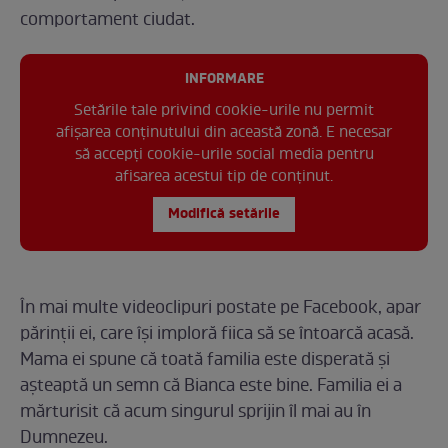
comportament ciudat.
INFORMARE
Setările tale privind cookie-urile nu permit
afișarea conținutului din această zonă. E necesar
să accepți cookie-urile social media pentru
afisarea acestui tip de conținut.
Modifică setările
În mai multe videoclipuri postate pe Facebook, apar
părinții ei, care își imploră fiica să se întoarcă acasă.
Mama ei spune că toată familia este disperată și
așteaptă un semn că Bianca este bine. Familia ei a
mărturisit că acum singurul sprijin îl mai au în
Dumnezeu.