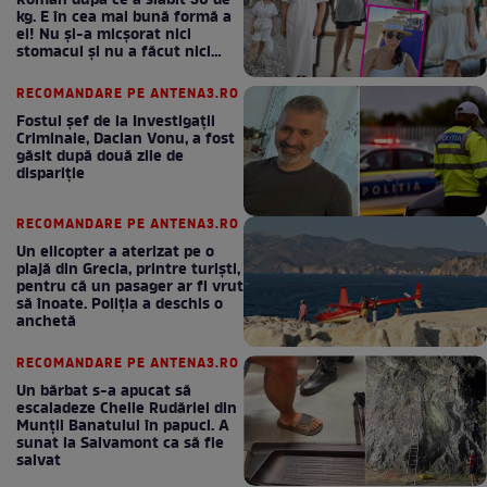
Roman după ce a slăbit 30 de
kg. E în cea mai bună formă a
ei! Nu și-a micșorat nici
stomacul și nu a făcut nici
Mounjaro / GALERIE FOTO
RECOMANDARE PE ANTENA3.RO
Fostul șef de la Investigații
Criminale, Dacian Vonu, a fost
găsit după două zile de
dispariţie
RECOMANDARE PE ANTENA3.RO
Un elicopter a aterizat pe o
plajă din Grecia, printre turiști,
pentru că un pasager ar fi vrut
să înoate. Poliția a deschis o
anchetă
RECOMANDARE PE ANTENA3.RO
Un bărbat s-a apucat să
escaladeze Cheile Rudăriei din
Munții Banatului în papuci. A
sunat la Salvamont ca să fie
salvat