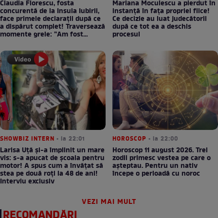
Claudia Florescu, fosta
Mariana Moculescu a pierdut în
concurentă de la Insula Iubirii,
instanță în fața propriei fiice!
face primele declarații după ce
Ce decizie au luat judecătorii
a dispărut complet! Traversează
după ce tot ea a deschis
momente grele: ”Am fost
procesul
supărată pe Dumnezeu”
SHOWBIZ INTERN
• la 22:01
HOROSCOP
• la 22:00
Larisa Uță şi-a împlinit un mare
Horoscop 11 august 2026. Trei
vis: s-a apucat de școala pentru
zodii primesc vestea pe care o
motor! A spus cum a învățat să
așteptau. Pentru un nativ
stea pe două roți la 48 de ani!
începe o perioadă cu noroc
Interviu exclusiv
VEZI MAI MULT
RECOMANDĂRI