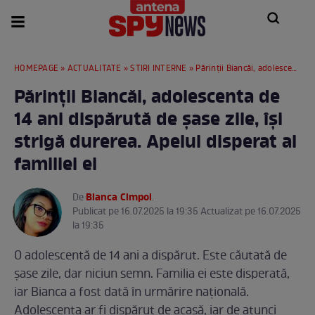
HOMEPAGE
»
ACTUALITATE
»
STIRI INTERNE
» Părinții Biancăi, adolescenta de 14 ani dispărută de șase zile, își strigă durerea. Apelul disperat al familiei ei
Părinții Biancăi, adolescenta de
14 ani dispărută de șase zile, își
strigă durerea. Apelul disperat al
familiei ei
Bianca Cimpoi
De
.
Publicat pe 16.07.2025 la 19:35 Actualizat pe 16.07.2025
la 19:35
O adolescentă de 14 ani a dispărut. Este căutată de
șase zile, dar niciun semn. Familia ei este disperată,
iar Bianca a fost dată în urmărire națională.
Adolescenta ar fi dispărut de acasă, iar de atunci