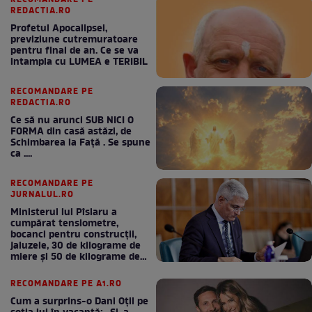
REDACTIA.RO
Profetul Apocalipsei,
previziune cutremuratoare
pentru final de an. Ce se va
intampla cu LUMEA e TERIBIL
RECOMANDARE PE
REDACTIA.RO
Ce să nu arunci SUB NICI O
FORMA din casă astăzi, de
Schimbarea la Față . Se spune
ca ....
RECOMANDARE PE
JURNALUL.RO
Ministerul lui Pîslaru a
cumpărat tensiometre,
bocanci pentru construcții,
jaluzele, 30 de kilograme de
miere și 50 de kilograme de
cafea
RECOMANDARE PE A1.RO
Cum a surprins-o Dani Oțil pe