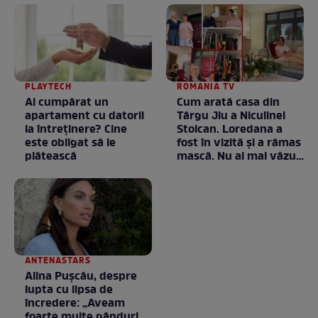
PLAYTECH
ROMANIA TV
Ai cumpărat un
Cum arată casa din
apartament cu datorii
Târgu Jiu a Niculinei
la întreținere? Cine
Stoican. Loredana a
este obligat să le
fost în vizită și a rămas
plătească
mască. Nu ai mai văzut
la nimeni așa ceva:
Fără cuvinte / VIDEO
ANTENASTARS
Alina Pușcău, despre
lupta cu lipsa de
încredere: „Aveam
foarte multe gânduri