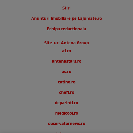
Stiri
Anunturi imobiliare pe Lajumate.ro
Echipa redactionala
Site-uri Antena Group
a1.ro
antenastars.ro
as.ro
catine.ro
chefi.ro
deparinti.ro
medicool.ro
observatornews.ro