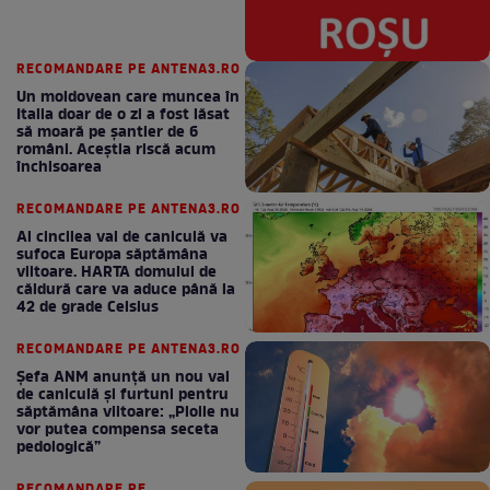
RECOMANDARE PE ANTENA3.RO
Un moldovean care muncea în
Italia doar de o zi a fost lăsat
să moară pe şantier de 6
români. Aceștia riscă acum
închisoarea
RECOMANDARE PE ANTENA3.RO
Al cincilea val de caniculă va
sufoca Europa săptămâna
viitoare. HARTA domului de
căldură care va aduce până la
42 de grade Celsius
RECOMANDARE PE ANTENA3.RO
Șefa ANM anunță un nou val
de caniculă și furtuni pentru
săptămâna viitoare: „Ploile nu
vor putea compensa seceta
pedologică”
RECOMANDARE PE