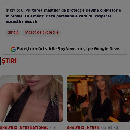
Purtarea măștilor de protecţie devine obligatorie
În articolul
în Sinaia. Ce amenzi riscă persoanele care nu respectă
această măsură
:
sinaia
masca de protectie
Puteți urmări știrile SpyNews.ro și pe Google News
ȘTIRI
SHOWBIZ INTERNATIONAL
• la
SHOWBIZ INTERN
• la 09:43