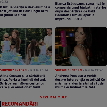
10:32
Bianca Drăgușanu, surprinsă în
O influenceriță a dezvăluit că a
compania unui bărbat misterios
fost jefuită în Bali! Hoțul ar fi
după despărțirea de Gabi
acționat la țintă
Bădălău! Cum au apărut
împreună | FOTO
SHOWBIZ INTERN
• ieri la 23:14
SHOWBIZ INTERN
• ieri la 22:43
Alina Ceușan și-a sărbătorit
Andreea Popescu a vorbit
fiica. Perla a împlinit doi ani.
despre intervenția estetică! Ce
Scrisoarea influenceriței cu
mărime a ales la sâni și cât de
care și-a emoționat fanii
mult s-a învinețit la față
VEZI MAI MULT
RECOMANDĂRI