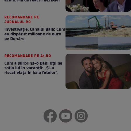
acum. Mii de reactii INSTANT
RECOMANDARE PE
JURNALUL.RO
Investigație, Canalul Bala: Cum
au dispărut milioane de euro
pe Dunăre
RECOMANDARE PE A1.RO
Cum a surprins-o Dani Oțil pe
soția lui în vacanță: „Și-a
riscat viața în baia fetelor”: