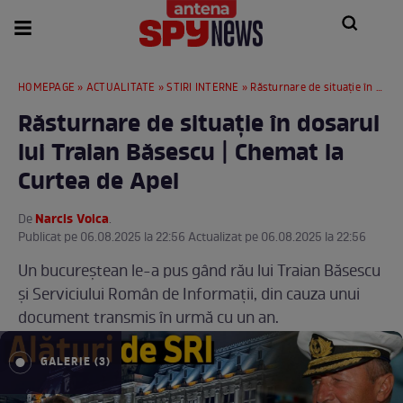
HOMEPAGE
»
ACTUALITATE
»
STIRI INTERNE
» Răsturnare de situație în dosarul lui Traian Băsescu | Chemat la Curtea de Apel
Răsturnare de situație în dosarul
lui Traian Băsescu | Chemat la
Curtea de Apel
Narcis Voica
De
.
Publicat pe 06.08.2025 la 22:56 Actualizat pe 06.08.2025 la 22:56
Un bucureștean le-a pus gând rău lui Traian Băsescu
și Serviciului Român de Informații, din cauza unui
document transmis în urmă cu un an.
GALERIE (3)