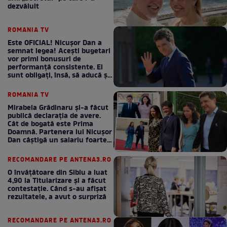
dezvăluit
ROMANIA TV
Este OFICIAL! Nicușor Dan a
semnat legea! Acești bugetari
vor primi bonusuri de
performanță consistente. Ei
sunt obligați, însă, să aducă și
bani la bugetul de stat
ROMANIA TV
Mirabela Grădinaru și-a făcut
publică declarația de avere.
Cât de bogată este Prima
Doamnă. Partenera lui Nicușor
Dan câștigă un salariu foarte
bun în fiecare lună!
RECOMANDARE PE ANTENA3.RO
O învățătoare din Sibiu a luat
4,90 la Titularizare și a făcut
contestație. Când s-au afișat
rezultatele, a avut o surpriză
RECOMANDARE PE ANTENA3.RO