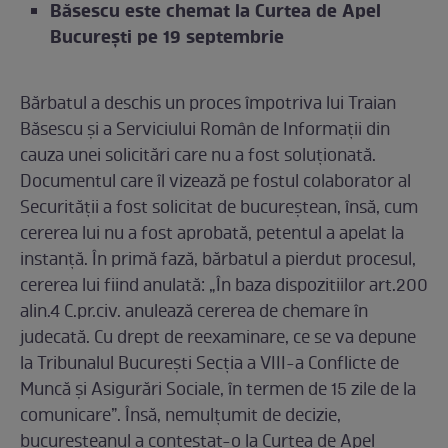
Băsescu este chemat la Curtea de Apel
București pe 19 septembrie
Bărbatul a deschis un proces împotriva lui Traian
Băsescu și a Serviciului Român de Informații din
cauza unei solicitări care nu a fost soluționată.
Documentul care îl vizează pe fostul colaborator al
Securității a fost solicitat de bucureștean, însă, cum
cererea lui nu a fost aprobată, petentul a apelat la
instanță. În primă fază, bărbatul a pierdut procesul,
cererea lui fiind anulată: „În baza dispozitiilor art.200
alin.4 C.pr.civ. anulează cererea de chemare în
judecată. Cu drept de reexaminare, ce se va depune
la Tribunalul Bucureşti Secția a VIII-a Conflicte de
Muncă și Asigurări Sociale, în termen de 15 zile de la
comunicare”. Însă, nemulțumit de decizie,
bucureșteanul a contestat-o la Curtea de Apel