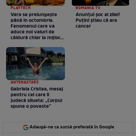
PLAYTECH
ROMANIA TV
Vara se prelungeşte
Anunţul şoc al zilei!
până în octombrie.
Puţini ştiau că are
Fenomenul care va
cancer
aduce noi valuri de
căldură chiar la mijlocul
toamnei
ANTENASTARS
Gabriela Cristea, mesaj
pentru cei care îi
judecă silueta: „Corpul
spune o poveste”
Adaugă-ne ca sursă preferată în Google