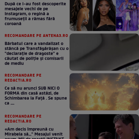
După ce i-au fost descoperite
mesajele vechi de pe
Instagram, o regină a
frumuseții a rămas fără
coroană
RECOMANDARE PE ANTENA3.RO
Bărbatul care a vandalizat o
stâncă pe Transfăgărășan cu o
"declaraţie de dragoste" e
căutat de poliție și comisarii
de mediu
RECOMANDARE PE
REDACTIA.RO
Ce să nu arunci SUB NICI O
FORMA din casă astăzi, de
Schimbarea la Față . Se spune
ca ....
RECOMANDARE PE
REDACTIA.RO
«Am decis împreună cu
Mirabela să..." Mesajul venit