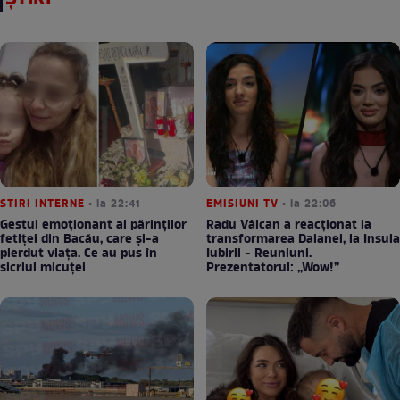
STIRI INTERNE
• la 22:41
EMISIUNI TV
• la 22:06
Gestul emoționant al părinților
Radu Vâlcan a reacționat la
fetiței din Bacău, care și-a
transformarea Daianei, la Insula
pierdut viața. Ce au pus în
Iubirii - Reuniuni.
sicriul micuței
Prezentatorul: „Wow!”