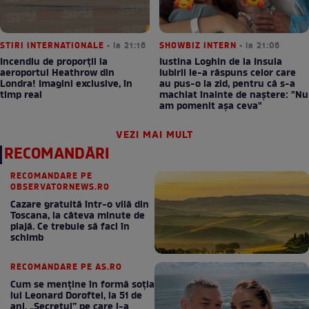
STIRI INTERNATIONALE
• la 21:16
SHOWBIZ INTERN
• la 21:06
Incendiu de proporții la
Iustina Loghin de la Insula
aeroportul Heathrow din
Iubirii le-a răspuns celor care
Londra! Imagini exclusive, în
au pus-o la zid, pentru că s-a
timp real
machiat înainte de naștere: "Nu
am pomenit așa ceva"
VEZI MAI MULT
RECOMANDĂRI
RECOMANDARE PE
OBSERVATORNEWS.RO
Cazare gratuită într-o vilă din
Toscana, la câteva minute de
plajă. Ce trebuie să faci în
schimb
RECOMANDARE PE AS.RO
Cum se menţine în formă soţia
lui Leonard Doroftei, la 51 de
ani. „Secretul” pe care l-a