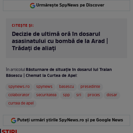
Urmărește SpyNews pe Discover
CITEȘTE ȘI:
Decizie de ultimă oră în dosarul
asasinatului cu bombă de la Arad |
Trădați de aliați
Răsturnare de situație în dosarul lui Traian
În articolul
Băsescu | Chemat la Curtea de Apel
:
spynews.ro
spynews
basescu
presedinte
colaborator
securitatea
spp
sri
proces
dosar
curtea de apel
Puteți urmări știrile SpyNews.ro și pe Google News
ȘTIRI