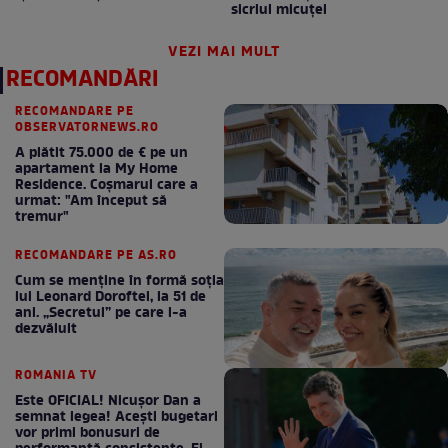
sicriul micuței
VEZI MAI MULT
RECOMANDĂRI
RECOMANDARE PE
OBSERVATORNEWS.RO
A plătit 75.000 de € pe un
apartament la My Home
Residence. Coşmarul care a
urmat: "Am început să
tremur"
RECOMANDARE PE AS.RO
Cum se menţine în formă soţia
lui Leonard Doroftei, la 51 de
ani. „Secretul” pe care l-a
dezvăluit
ROMANIA TV
Este OFICIAL! Nicușor Dan a
semnat legea! Acești bugetari
vor primi bonusuri de