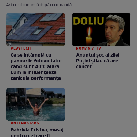
Articolul continuă după recomandări
PLAYTECH
ROMANIA TV
Ce se întâmplă cu
Anunţul şoc al zilei!
panourile fotovoltaice
Puţini ştiau că are
când sunt 40°C afară.
cancer
Cum le influențează
canicula performanța
ANTENASTARS
Gabriela Cristea, mesaj
pentru cei care îi