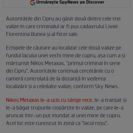
Urmărește SpyNews pe Discover
Autorităţile din Cipru au găsit două dintre cele trei
valize în care criminalul ar fi pus cadavrului Liviei
Florentina Bunea şi al fiicei sale.
Echipele de căutare au localizat cele două valize pe
fundul lacului unei vechi mine de cupru, aşa cum a şi
mărturisit Nikos Metaxas, "primul criminal în serie
din Cipru". Autorităţile continuă cercetările cu o
cameră controlată de la distanţă în vederea
localizării şi a celeilalte valize, conform Sky News.
Nikos Metaxas le-a ucis cu sânge rece
, le-a tranşat şi
le-a băgat trupurile ciopârţite în valize, pe care le-a
aruncat într-un puţ inundat al unei mine de cupru.
Acel loc este cunoscut în zonă ca "lacul roşu".