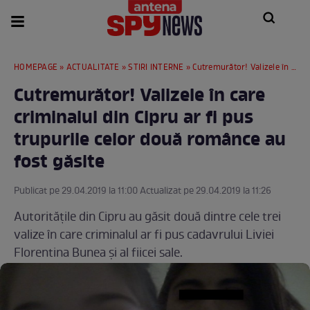
HOMEPAGE
»
ACTUALITATE
»
STIRI INTERNE
» Cutremurător! Valizele în care criminalul din Cipru ar fi pus trupurile celor două românce au fost găsite
Cutremurător! Valizele în care
criminalul din Cipru ar fi pus
trupurile celor două românce au
fost găsite
Publicat pe 29.04.2019 la 11:00 Actualizat pe 29.04.2019 la 11:26
Autorităţile din Cipru au găsit două dintre cele trei
valize în care criminalul ar fi pus cadavrului Liviei
Florentina Bunea şi al fiicei sale.