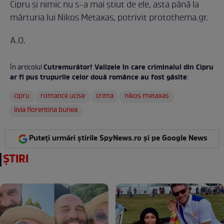
Cipru şi nimic nu s-a mai ştiut de ele, asta până la
mărturia lui Nikos Metaxas, potrivit protothema.gr.
A.O.
Cutremurător! Valizele în care criminalul din Cipru
În articolul
ar fi pus trupurile celor două românce au fost găsite
:
cipru
romance ucise
crima
nikos metaxas
livia florentina bunea
Puteți urmări știrile SpyNews.ro și pe Google News
ȘTIRI