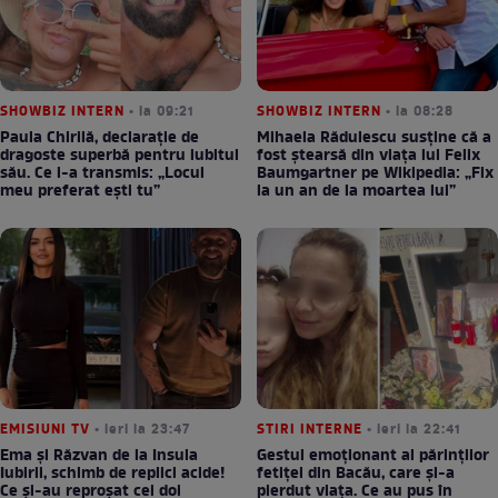
SHOWBIZ INTERN
• la 09:21
SHOWBIZ INTERN
• la 08:28
Paula Chirilă, declarație de
Mihaela Rădulescu susține că a
dragoste superbă pentru iubitul
fost ștearsă din viața lui Felix
său. Ce i-a transmis: „Locul
Baumgartner pe Wikipedia: „Fix
meu preferat ești tu”
la un an de la moartea lui”
EMISIUNI TV
• ieri la 23:47
STIRI INTERNE
• ieri la 22:41
Ema și Răzvan de la Insula
Gestul emoționant al părinților
Iubirii, schimb de replici acide!
fetiței din Bacău, care și-a
Ce și-au reproșat cei doi
pierdut viața. Ce au pus în