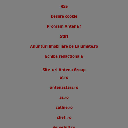
RSS
Despre cookie
Program Antena 1
Stiri
Anunturi imobiliare pe Lajumate.ro
Echipa redactionala
Site-uri Antena Group
a1.ro
antenastars.ro
as.ro
catine.ro
chefi.ro
deparinti.ro