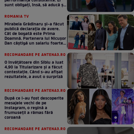
performanță consistente. Ei
sunt obligați, însă, să aducă și
bani la bugetul de stat
ROMANIA TV
Mirabela Grădinaru și-a făcut
publică declarația de avere.
Cât de bogată este Prima
Doamnă. Partenera lui Nicușor
Dan câștigă un salariu foarte
bun în fiecare lună!
RECOMANDARE PE ANTENA3.RO
O învățătoare din Sibiu a luat
4,90 la Titularizare și a făcut
contestație. Când s-au afișat
rezultatele, a avut o surpriză
RECOMANDARE PE ANTENA3.RO
După ce i-au fost descoperite
mesajele vechi de pe
Instagram, o regină a
frumuseții a rămas fără
coroană
RECOMANDARE PE ANTENA3.RO