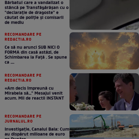
Bărbatul care a vandalizat o
stâncă pe Transfăgărășan cu o
"declaraţie de dragoste" e
căutat de poliție și comisarii
de mediu
RECOMANDARE PE
REDACTIA.RO
Ce să nu arunci SUB NICI O
FORMA din casă astăzi, de
Schimbarea la Față . Se spune
ca ....
RECOMANDARE PE
REDACTIA.RO
«Am decis împreună cu
Mirabela să..." Mesajul venit
acum. Mii de reactii INSTANT
RECOMANDARE PE
JURNALUL.RO
Investigație, Canalul Bala: Cum
au dispărut milioane de euro