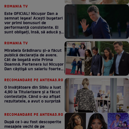
ROMANIA TV
Este OFICIAL! Nicușor Dan a
semnat legea! Acești bugetari
vor primi bonusuri de
performanță consistente. Ei
sunt obligați, însă, să aducă și
bani la bugetul de stat
ROMANIA TV
Mirabela Grădinaru și-a făcut
publică declarația de avere.
Cât de bogată este Prima
Doamnă. Partenera lui Nicușor
Dan câștigă un salariu foarte
bun în fiecare lună!
RECOMANDARE PE ANTENA3.RO
O învățătoare din Sibiu a luat
4,90 la Titularizare și a făcut
contestație. Când s-au afișat
rezultatele, a avut o surpriză
RECOMANDARE PE ANTENA3.RO
După ce i-au fost descoperite
mesajele vechi de pe