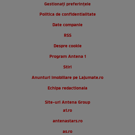
Gestionați preferințele
Politica de confidentialitate
Date companie
RSS
Despre cookie
Program Antena 1
Stiri
Anunturi imobiliare pe Lajumate.ro
Echipa redactionala
Site-uri Antena Group
a1.ro
antenastars.ro
as.ro