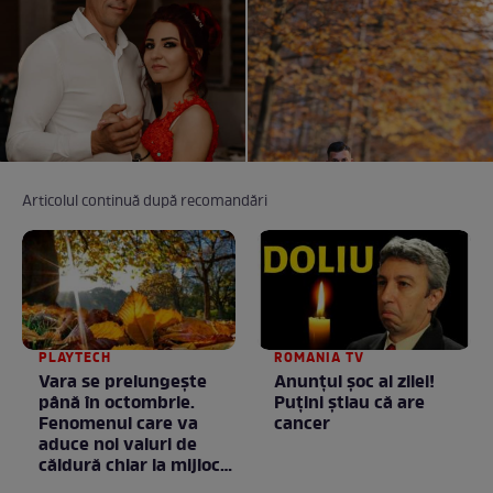
Articolul continuă după recomandări
PLAYTECH
ROMANIA TV
Vara se prelungeşte
Anunţul şoc al zilei!
până în octombrie.
Puţini ştiau că are
Fenomenul care va
cancer
aduce noi valuri de
căldură chiar la mijlocul
toamnei