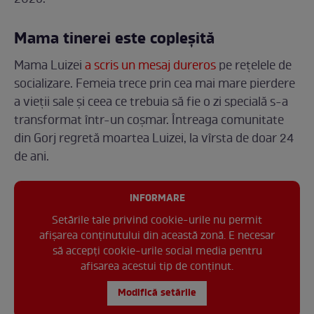
Mama tinerei este copleșită
Mama Luizei
a scris un mesaj dureros
pe rețelele de
socializare. Femeia trece prin cea mai mare pierdere
a vieții sale și ceea ce trebuia să fie o zi specială s-a
transformat într-un coșmar. Întreaga comunitate
din Gorj regretă moartea Luizei, la vîrsta de doar 24
de ani.
INFORMARE
Setările tale privind cookie-urile nu permit
afișarea conținutului din această zonă. E necesar
să accepți cookie-urile social media pentru
afisarea acestui tip de conținut.
Modifică setările