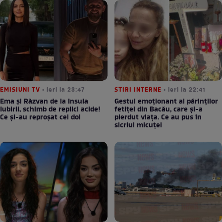
EMISIUNI TV
• ieri la 23:47
STIRI INTERNE
• ieri la 22:41
Ema și Răzvan de la Insula
Gestul emoționant al părinților
Iubirii, schimb de replici acide!
fetiței din Bacău, care și-a
Ce și-au reproșat cei doi
pierdut viața. Ce au pus în
sicriul micuței