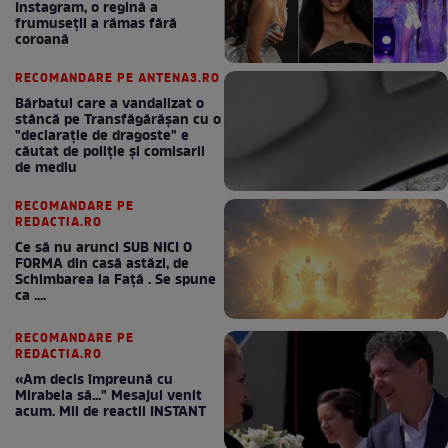
Instagram, o regină a
frumuseții a rămas fără
coroană
RECOMANDARE PE ANTENA3.RO
Bărbatul care a vandalizat o
stâncă pe Transfăgărășan cu o
"declaraţie de dragoste" e
căutat de poliție și comisarii
de mediu
RECOMANDARE PE
REDACTIA.RO
Ce să nu arunci SUB NICI O
FORMA din casă astăzi, de
Schimbarea la Față . Se spune
ca ....
RECOMANDARE PE
REDACTIA.RO
«Am decis împreună cu
Mirabela să..." Mesajul venit
acum. Mii de reactii INSTANT