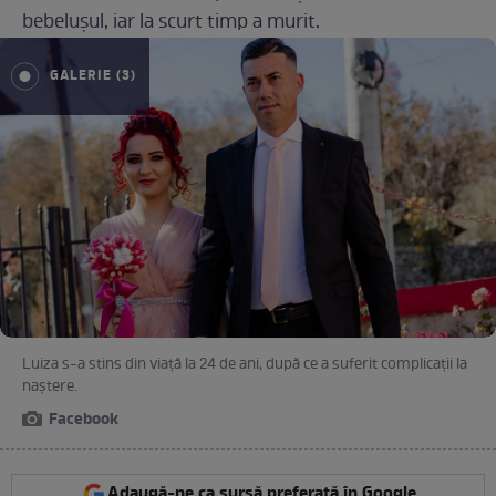
bebelușul, iar la scurt timp a murit.
GALERIE (3)
Luiza s-a stins din viață la 24 de ani, după ce a suferit complicații la
naștere.
Facebook
Adaugă-ne ca sursă preferată în Google