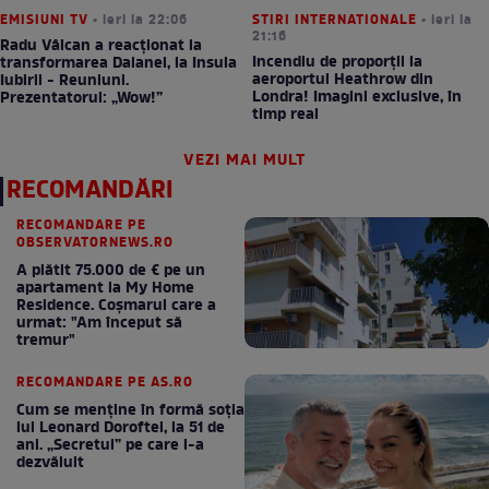
EMISIUNI TV
• ieri la 22:06
STIRI INTERNATIONALE
• ieri la
21:16
Radu Vâlcan a reacționat la
Incendiu de proporții la
transformarea Daianei, la Insula
aeroportul Heathrow din
Iubirii - Reuniuni.
Londra! Imagini exclusive, în
Prezentatorul: „Wow!”
timp real
VEZI MAI MULT
RECOMANDĂRI
RECOMANDARE PE
OBSERVATORNEWS.RO
A plătit 75.000 de € pe un
apartament la My Home
Residence. Coşmarul care a
urmat: "Am început să
tremur"
RECOMANDARE PE AS.RO
Cum se menţine în formă soţia
lui Leonard Doroftei, la 51 de
ani. „Secretul” pe care l-a
dezvăluit