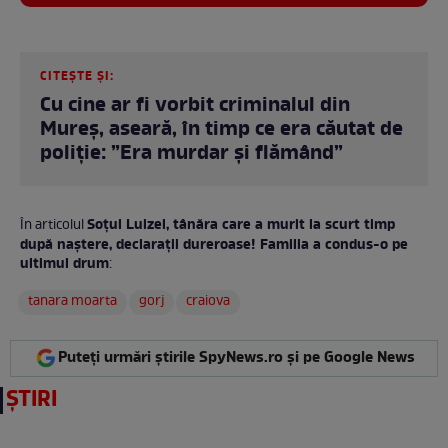
CITEȘTE ȘI:
Cu cine ar fi vorbit criminalul din
Mureș, aseară, în timp ce era căutat de
poliție: ”Era murdar şi flămând”
Soțul Luizei, tânăra care a murit la scurt timp
În articolul
după naștere, declarații dureroase! Familia a condus-o pe
ultimul drum
:
tanara moarta
gorj
craiova
Puteți urmări știrile SpyNews.ro și pe Google News
ȘTIRI