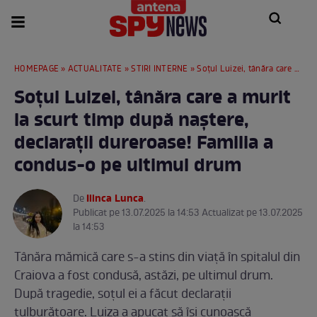
HOMEPAGE
»
ACTUALITATE
»
STIRI INTERNE
» Soțul Luizei, tânăra care a murit la scurt timp după naștere, declarații dureroase! Familia a condus-o pe ultimul drum
Soțul Luizei, tânăra care a murit
la scurt timp după naștere,
declarații dureroase! Familia a
condus-o pe ultimul drum
Ilinca Lunca
De
.
Publicat pe 13.07.2025 la 14:53 Actualizat pe 13.07.2025
la 14:53
Tânăra mămică care s-a stins din viață în spitalul din
Craiova a fost condusă, astăzi, pe ultimul drum.
După tragedie, soțul ei a făcut declarații
tulburătoare. Luiza a apucat să își cunoască