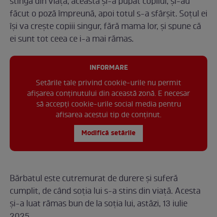
stingă din viață, aceasta și-a pupat copilul, și-au
făcut o poză împreună, apoi totul s-a sfârșit. Soțul ei
își va crește copiii singur, fără mama lor, și spune că
ei sunt tot ceea ce i-a mai rămas.
INFORMARE
Setările tale privind cookie-urile nu permit
afișarea conținutului din această zonă. E necesar
să accepți cookie-urile social media pentru
afisarea acestui tip de conținut.
Modifică setările
Bărbatul este cutremurat de durere și suferă
cumplit, de când soția lui s-a stins din viață. Acesta
și-a luat rămas bun de la soția lui, astăzi, 13 iulie
2025.