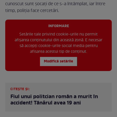
cunoscut sunt șocați de ce s-a întâmplat, iar între
timp, poliția face cercetări.
INFORMARE
Setările tale privind cookie-urile nu permit
afișarea conținutului din această zonă. E necesar
să accepți cookie-urile social media pentru
afisarea acestui tip de conținut.
Modifică setările
CITEȘTE ȘI:
Fiul unui politcian român a murit în
accident! Tânărul avea 19 ani