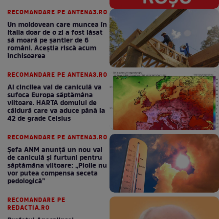
RECOMANDARE PE ANTENA3.RO
Un moldovean care muncea în
Italia doar de o zi a fost lăsat
să moară pe şantier de 6
români. Aceștia riscă acum
închisoarea
RECOMANDARE PE ANTENA3.RO
Al cincilea val de caniculă va
sufoca Europa săptămâna
viitoare. HARTA domului de
căldură care va aduce până la
42 de grade Celsius
RECOMANDARE PE ANTENA3.RO
Șefa ANM anunță un nou val
de caniculă și furtuni pentru
săptămâna viitoare: „Ploile nu
vor putea compensa seceta
pedologică”
RECOMANDARE PE
REDACTIA.RO