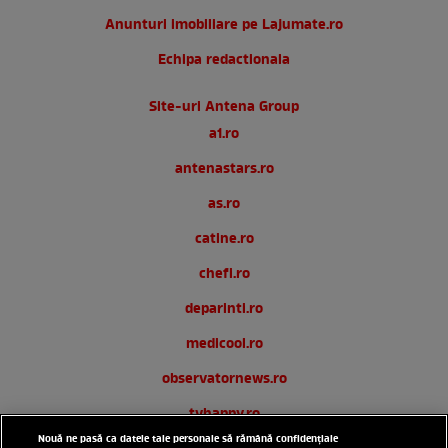
Anunturi imobiliare pe Lajumate.ro
Echipa redactionala
Site-uri Antena Group
a1.ro
antenastars.ro
as.ro
catine.ro
chefi.ro
deparinti.ro
medicool.ro
observatornews.ro
tvhappy.ro
Nouă ne pasă ca datele tale personale să rămână confidențiale