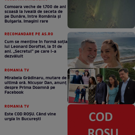
Comoara veche de 1.700 de ani
scoasă la iveală de seceta de
pe Dunăre, între România şi
Bulgaria. Imagini rare
RECOMANDARE PE AS.RO
Cum se menţine în formă soţia
lui Leonard Doroftei, la 51 de
ani. „Secretul” pe care l-a
dezvăluit
ROMANIA TV
Mirabela Grădinaru, mutare de
ultimă oră. Nicuşor Dan, anunţ
despre Prima Doamnă pe
Facebook
ROMANIA TV
Este COD ROŞU. Când vine
urgia în Bucureşti