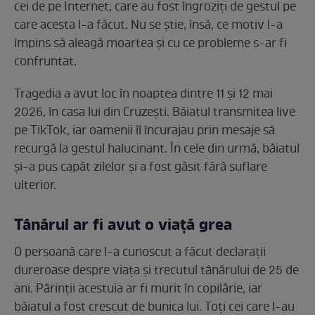
cei de pe Internet, care au fost îngroziți de gestul pe
care acesta l-a făcut. Nu se știe, însă, ce motiv l-a
împins să aleagă moartea și cu ce probleme s-ar fi
confruntat.
Tragedia a avut loc în noaptea dintre 11 și 12 mai
2026, în casa lui din Cruzești. Băiatul transmitea live
pe TikTok, iar oamenii îl încurajau prin mesaje să
recurgă la gestul halucinant. În cele din urmă, băiatul
și-a pus capăt zilelor și a fost găsit fără suflare
ulterior.
Tânărul ar fi avut o viață grea
O persoană care l-a cunoscut a făcut declarații
dureroase despre viața și trecutul tânărului de 25 de
ani. Părinții acestuia ar fi murit în copilărie, iar
băiatul a fost crescut de bunica lui. Toți cei care l-au