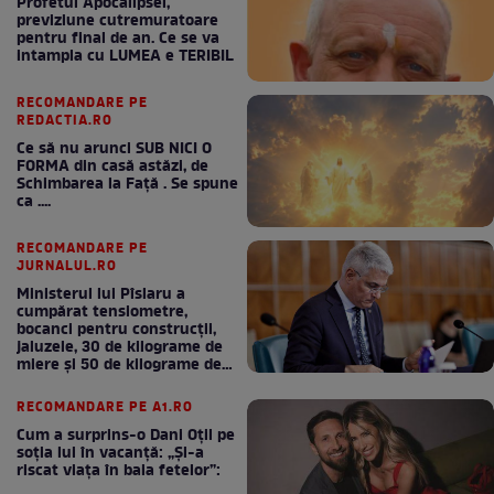
Profetul Apocalipsei,
previziune cutremuratoare
pentru final de an. Ce se va
intampla cu LUMEA e TERIBIL
RECOMANDARE PE
REDACTIA.RO
Ce să nu arunci SUB NICI O
FORMA din casă astăzi, de
Schimbarea la Față . Se spune
ca ....
RECOMANDARE PE
JURNALUL.RO
Ministerul lui Pîslaru a
cumpărat tensiometre,
bocanci pentru construcții,
jaluzele, 30 de kilograme de
miere și 50 de kilograme de
cafea
RECOMANDARE PE A1.RO
Cum a surprins-o Dani Oțil pe
soția lui în vacanță: „Și-a
riscat viața în baia fetelor”: