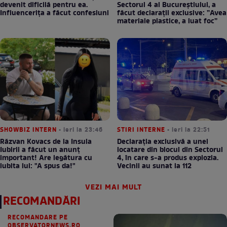
devenit dificilă pentru ea.
Sectorul 4 al Bucureștiului, a
Influencerița a făcut confesiuni
făcut declarații exclusive: ”Avea
materiale plastice, a luat foc”
SHOWBIZ INTERN
• ieri la 23:46
STIRI INTERNE
• ieri la 22:51
Răzvan Kovacs de la Insula
Declarația exclusivă a unei
Iubirii a făcut un anunț
locatare din blocul din Sectorul
important! Are legătura cu
4, în care s-a produs explozia.
iubita lui: "A spus da!"
Vecinii au sunat la 112
VEZI MAI MULT
RECOMANDĂRI
RECOMANDARE PE
OBSERVATORNEWS.RO