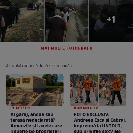
+1
MAI MULTE FOTOGRAFII
Articolul continuă după recomandări
PLAYTECH
ROMANIA TV
Ai garaj, anexă sau
FOTO EXCLUSIV.
terasă nedeclarată?
Andreea Esca şi Cabral,
Amenzile și taxele care
împreună la UNTOLD,
îi sperie pe proprietari
sub privirile sexy ale