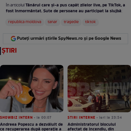
Tânărul care și-a pus capăt zilelor live, pe TikTok, a
În articolul
fost înmormântat. Sute de persoane au participat la slujbă
:
republica moldova
tanar
tragedie
tiktok
Puteți urmări știrile SpyNews.ro și pe Google News
ȘTIRI
SHOWBIZ INTERN
• la 00:07
STIRI INTERNE
• ieri la 23:54
Andreea Popescu a dezvăluit de
Administratorul blocului
ce recuperarea după operație a
afectat de incendiu, din