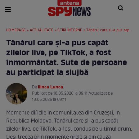
HOMEPAGE
»
ACTUALITATE
»
STIRI INTERNE
» Tânărul care și-a pus capăt zilelor live, pe TikTok, a fost înmormântat. Sute de persoane au participat la slujbă
Tânărul care și-a pus capăt
zilelor live, pe TikTok, a fost
înmormântat. Sute de persoane
au participat la slujbă
Ilinca Lunca
De
.
Publicat pe 18.05.2026 la 09:11 Actualizat pe
18.05.2026 la 09:11
Momente dificile în comunitatea din Cruzești, în
Republica Moldova. Tânărul care și-a pus capăt
zilelor live, pe TikTok, a fost condus pe ultimul drum.
Deși trecea prin momente grele și din cauza