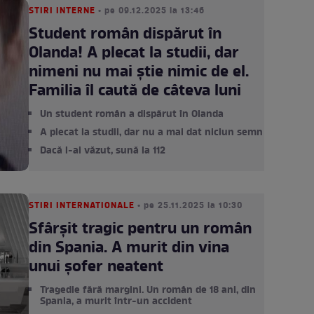
STIRI INTERNE
• pe 09.12.2025 la 13:46
Student român dispărut în
Olanda! A plecat la studii, dar
nimeni nu mai știe nimic de el.
Familia îl caută de câteva luni
Un student român a dispărut în Olanda
A plecat la studii, dar nu a mai dat niciun semn
Dacă l-ai văzut, sună la 112
STIRI INTERNATIONALE
• pe 25.11.2025 la 10:30
Sfârșit tragic pentru un român
din Spania. A murit din vina
unui șofer neatent
Tragedie fără margini. Un român de 18 ani, din
Spania, a murit într-un accident