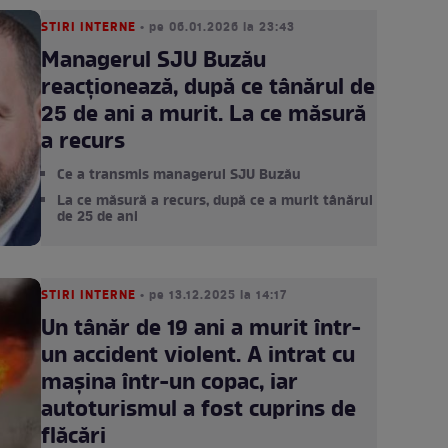
STIRI INTERNE
• pe 06.01.2026 la 23:43
Managerul SJU Buzău
reacționează, după ce tânărul de
25 de ani a murit. La ce măsură
a recurs
Ce a transmis managerul SJU Buzău
La ce măsură a recurs, după ce a murit tânărul
de 25 de ani
STIRI INTERNE
• pe 13.12.2025 la 14:17
Un tânăr de 19 ani a murit într-
un accident violent. A intrat cu
mașina într-un copac, iar
autoturismul a fost cuprins de
flăcări