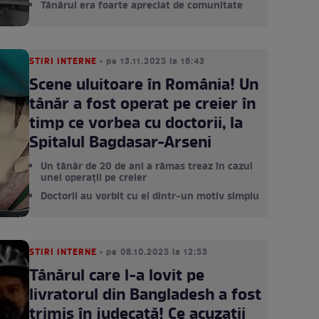
Tânărul era foarte apreciat de comunitate
STIRI INTERNE
• pe 13.11.2025 la 16:43
Scene uluitoare în România! Un
tânăr a fost operat pe creier în
timp ce vorbea cu doctorii, la
Spitalul Bagdasar-Arseni
Un tânăr de 20 de ani a rămas treaz în cazul
unei operații pe creier
Doctorii au vorbit cu el dintr-un motiv simplu
STIRI INTERNE
• pe 08.10.2025 la 12:53
Tânărul care l-a lovit pe
livratorul din Bangladesh a fost
trimis în judecată! Ce acuzații