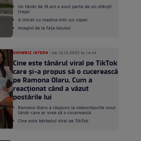
Un tânăr de 19 ani a avut parte de un sfârșit
tragic
A intrat cu mașina într-un copac
Imagini de la fața locului
SHOWBIZ INTERN
• pe 12.12.2025 la 14:44
Cine este tânărul viral pe TikTok
care și-a propus să o cucerească
pe Ramona Olaru. Cum a
reacționat când a văzut
postările lui
Ramona Olaru a răspuns la videoclipurile unui
tânăr care ar vrea să o cucerească
Cine este bărbatul viral pe TikTok