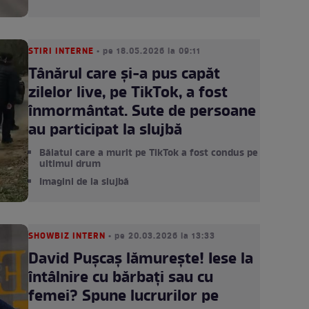
STIRI INTERNE
• pe 18.05.2026 la 09:11
Tânărul care și-a pus capăt
zilelor live, pe TikTok, a fost
înmormântat. Sute de persoane
au participat la slujbă
Băiatul care a murit pe TikTok a fost condus pe
ultimul drum
Imagini de la slujbă
SHOWBIZ INTERN
• pe 20.03.2026 la 13:33
David Pușcaș lămurește! Iese la
întâlnire cu bărbați sau cu
femei? Spune lucrurilor pe