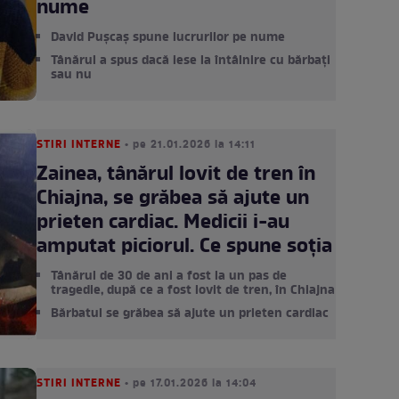
nume
David Pușcaș spune lucrurilor pe nume
Tânărul a spus dacă iese la întâlnire cu bărbați
sau nu
STIRI INTERNE
• pe 21.01.2026 la 14:11
Zainea, tânărul lovit de tren în
Chiajna, se grăbea să ajute un
prieten cardiac. Medicii i-au
amputat piciorul. Ce spune soția
Tânărul de 30 de ani a fost la un pas de
tragedie, după ce a fost lovit de tren, în Chiajna
Bărbatul se grăbea să ajute un prieten cardiac
STIRI INTERNE
• pe 17.01.2026 la 14:04