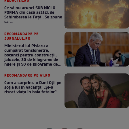
REDACTIA.RO
Ce să nu arunci SUB NICI O
FORMA din casă astăzi, de
Schimbarea la Față . Se spune
ca ....
RECOMANDARE PE
JURNALUL.RO
Ministerul lui Pîslaru a
cumpărat tensiometre,
bocanci pentru construcții,
jaluzele, 30 de kilograme de
miere și 50 de kilograme de
cafea
RECOMANDARE PE A1.RO
Cum a surprins-o Dani Oțil pe
soția lui în vacanță: „Și-a
riscat viața în baia fetelor”: