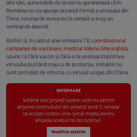
alte țări, autoritățile de la noi nu garantează că în
România nu va ajunge această formă a virusului din
China, tocmai de aceea ies la rampă și trag un
semnal de alarmă.
Astfel că, în cadrul unei emisiuni TV,
coordonatorul
campaniei de vaccinare, medicul Valeriu Gheorghiță
,
spune că fără vaccin și fără a ne proteja împotriva
virusului purtând masca de protecție, românii nu
sunt protejați de infecția cu virusul ucigaș din China.
INFORMARE
Setările tale privind cookie-urile nu permit
afișarea conținutului din această zonă. E necesar
să accepți cookie-urile social media pentru
afisarea acestui tip de conținut.
Modifică setările