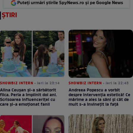
Puteți urmări știrile SpyNews.ro și pe Google News
ȘTIRI
SHOWBIZ INTERN
• ieri la 23:14
SHOWBIZ INTERN
• ieri la 22:43
Alina Ceușan și-a sărbătorit
Andreea Popescu a vorbit
fiica. Perla a împlinit doi ani.
despre intervenția estetică! Ce
Scrisoarea influenceriței cu
mărime a ales la sâni și cât de
care și-a emoționat fanii
mult s-a învinețit la față