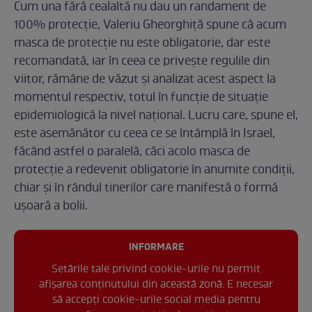
Cum una fără cealaltă nu dau un randament de
100% protecție, Valeriu Gheorghiță spune că acum
masca de protecție nu este obligatorie, dar este
recomandată, iar în ceea ce privește regulile din
viitor, rămâne de văzut și analizat acest aspect la
momentul respectiv, totul în funcție de situație
epidemiologică la nivel național. Lucru care, spune el,
este asemănător cu ceea ce se întâmplă în Israel,
făcând astfel o paralelă, căci acolo masca de
protecție a redevenit obligatorie în anumite condiții,
chiar și în rândul tinerilor care manifestă o formă
ușoară a bolii.
INFORMARE
Setările tale privind cookie-urile nu permit
afișarea conținutului din această zonă. E necesar
să accepți cookie-urile social media pentru