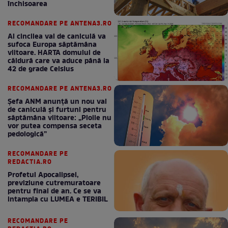
închisoarea
RECOMANDARE PE ANTENA3.RO
Al cincilea val de caniculă va
sufoca Europa săptămâna
viitoare. HARTA domului de
căldură care va aduce până la
42 de grade Celsius
RECOMANDARE PE ANTENA3.RO
Șefa ANM anunță un nou val
de caniculă și furtuni pentru
săptămâna viitoare: „Ploile nu
vor putea compensa seceta
pedologică”
RECOMANDARE PE
REDACTIA.RO
Profetul Apocalipsei,
previziune cutremuratoare
pentru final de an. Ce se va
intampla cu LUMEA e TERIBIL
RECOMANDARE PE