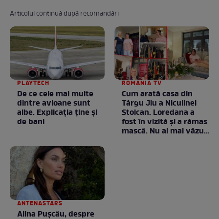
Articolul continuă după recomandări
PLAYTECH
ROMANIA TV
De ce cele mai multe
Cum arată casa din
dintre avioane sunt
Târgu Jiu a Niculinei
albe. Explicația ține și
Stoican. Loredana a
de bani
fost în vizită și a rămas
mască. Nu ai mai văzut
la nimeni așa ceva:
Fără cuvinte / VIDEO
ANTENASTARS
Alina Pușcău, despre