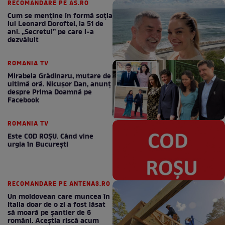
RECOMANDARE PE AS.RO
Cum se menţine în formă soţia
lui Leonard Doroftei, la 51 de
ani. „Secretul” pe care l-a
dezvăluit
ROMANIA TV
Mirabela Grădinaru, mutare de
ultimă oră. Nicuşor Dan, anunţ
despre Prima Doamnă pe
Facebook
ROMANIA TV
Este COD ROŞU. Când vine
urgia în Bucureşti
RECOMANDARE PE ANTENA3.RO
Un moldovean care muncea în
Italia doar de o zi a fost lăsat
să moară pe şantier de 6
români. Aceștia riscă acum