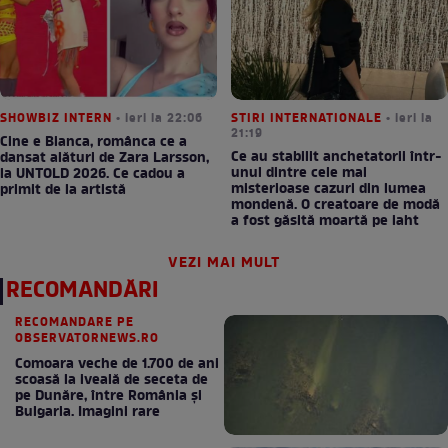
SHOWBIZ INTERN
• ieri la 22:06
STIRI INTERNATIONALE
• ieri la
21:19
Cine e Bianca, românca ce a
Ce au stabilit anchetatorii într-
dansat alături de Zara Larsson,
unul dintre cele mai
la UNTOLD 2026. Ce cadou a
misterioase cazuri din lumea
primit de la artistă
mondenă. O creatoare de modă
a fost găsită moartă pe iaht
VEZI MAI MULT
RECOMANDĂRI
RECOMANDARE PE
OBSERVATORNEWS.RO
Comoara veche de 1.700 de ani
scoasă la iveală de seceta de
pe Dunăre, între România şi
Bulgaria. Imagini rare