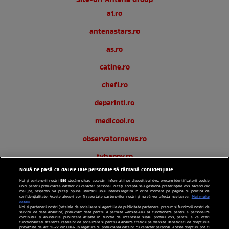
Site-uri Antena Group
a1.ro
antenastars.ro
as.ro
catine.ro
chefi.ro
deparinti.ro
medicool.ro
observatornews.ro
tvhappy.ro
Nouă ne pasă ca datele tale personale să rămână confidențiale
useit.ro
589
Noi și partenerii noștri
stocăm și/sau accesăm informații pe dispozitivul dvs., precum identificatorii cookie
unici pentru prelucrarea datelor cu caracter personal. Puteți accepta sau gestiona preferințele dvs. făcând clic
zutv.ro
mai jos, respectiv vă puteți opune utilizării unui interes legitim în orice moment pe pagina cu politica de
Mai multe
confidențialitate. Aceste alegeri vor fi raportate partenerilor noștri și nu vă vor afecta navigarea.
detalii
Noi si partenerii nostri (retelele de socializare si agentiile de publicitate partenere, precum si furnizorii nostri de
Trends AntenaPLAY
servicii de date analitice) prelucram date pentru a permite website-ului sa functioneze, pentru a personaliza
continutul si anunturile publicitare afisate in functie de interesele si/sau profilul dvs., pentru a va oferi
functionalitati aferente retelelor de socializare si pentru a analiza traficul pe website. Beneficiati de drepturile
AntenaPLAY
prevazute de art. 15-22 din GDPR in legatura cu prelucrarea datelor cu caracter personal. Aceste drepturi pot fi