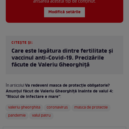
afisarea acestui tip de conținut.
Modifică setările
CITEȘTE ȘI:
Care este legătura dintre fertilitate și
vaccinul anti-Covid-19. Precizările
făcute de Valeriu Gheorghiță
Va redeveni masca de protecție obligatorie?
În articolul
Anunțul făcut de Valeriu Gheorghiță înainte de valul 4:
”Riscul de infectare e mare”
:
valeriu gheorghita
coronavirus
masca de protectie
pandemie
valul patru