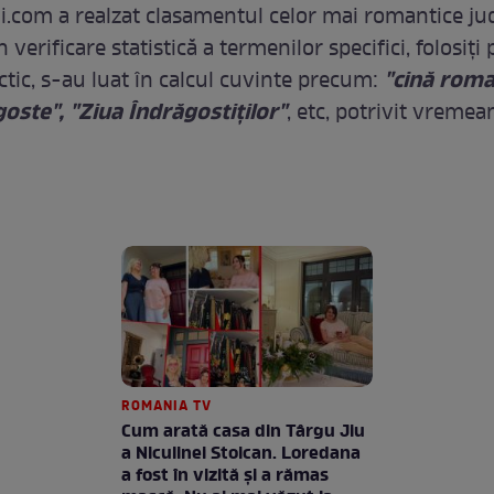
di.com a realzat clasamentul celor mai romantice ju
verificare statistică a termenilor specifici, folosiţi 
"cină roma
ctic, s-au luat în calcul cuvinte precum:
agoste", "Ziua Îndrăgostiţilor"
, etc, potrivit vremea
ROMANIA TV
Cum arată casa din Târgu Jiu
a Niculinei Stoican. Loredana
a fost în vizită și a rămas