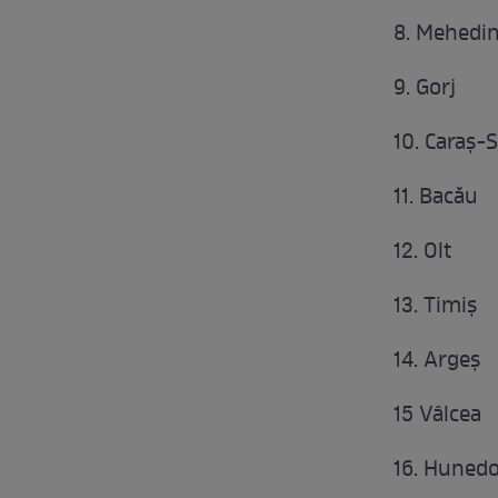
8. Mehedin
9. Gorj
10. Caraş-
11. Bacău
12. Olt
13. Timiş
14. Argeş
15 Vâlcea
16. Huned