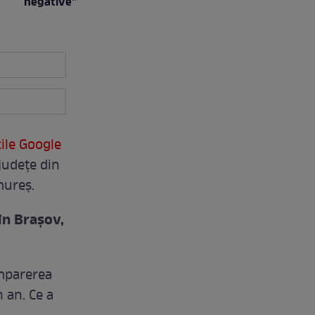
negative”
cile Google
judeţe din
mureş.
în Braşov,
omparerea
 an. Ce a