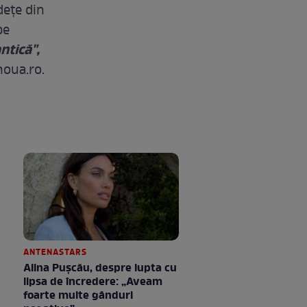
deţe din
pe
ntică",
noua.ro.
ANTENASTARS
Alina Pușcău, despre lupta cu
lipsa de încredere: „Aveam
foarte multe gânduri