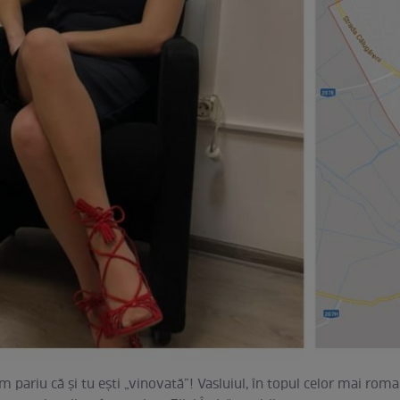
m pariu că şi tu eşti „vinovată”! Vasluiul, în topul celor mai roma