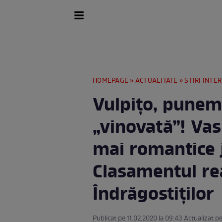
HOMEPAGE
»
ACTUALITATE
»
STIRI INTE
Vulpiţo, punem 
„vinovată”! Vasl
mai romantice j
Clasamentul rea
Îndrăgostiţilor
Publicat pe 11.02.2020 la 09:43 Actualizat pe