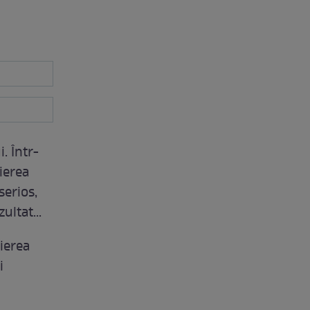
. Într-
ierea
serios,
ultat...
ierea
i