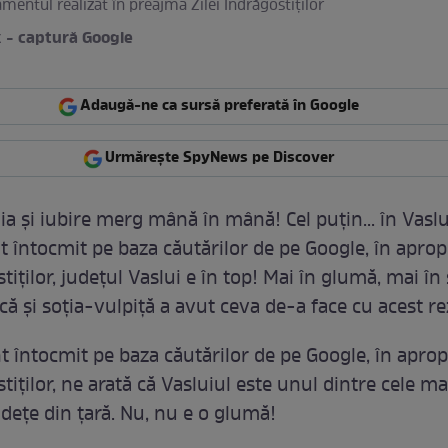
amentul realizat în preajma Zilei Îndrăgostiţilor
 - captură Google
Adaugă-ne ca sursă preferată în Google
Urmărește SpyNews pe Discover
a şi iubire merg mână în mână! Cel puţin... în Vaslui
 întocmit pe baza căutărilor de pe Google, în aprop
stiţilor, judeţul Vaslui e în top! Mai în glumă, mai în 
 şi soţia-vulpiţă a avut ceva de-a face cu acest rez
 întocmit pe baza căutărilor de pe Google, în aprop
stiţilor, ne arată că Vasluiul este unul dintre cele ma
deţe din ţară. Nu, nu e o glumă!