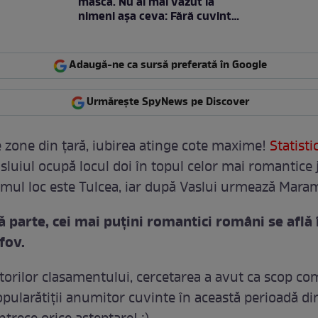
mască. Nu ai mai văzut la
nimeni așa ceva: Fără cuvinte
/ VIDEO
Adaugă-ne ca sursă preferată în Google
Urmărește SpyNews pe Discover
 zone din ţară, iubirea atinge cote maxime!
Statisti
asluiul ocupă locul doi în topul celor mai romantice 
rimul loc este Tulcea, iar după Vaslui urmează Mara
ă parte, cei mai puţini romantici români se află 
lfov.
utorilor clasamentului, cercetarea a avut ca scop c
opularătiţii anumitor cuvinte în această perioadă din