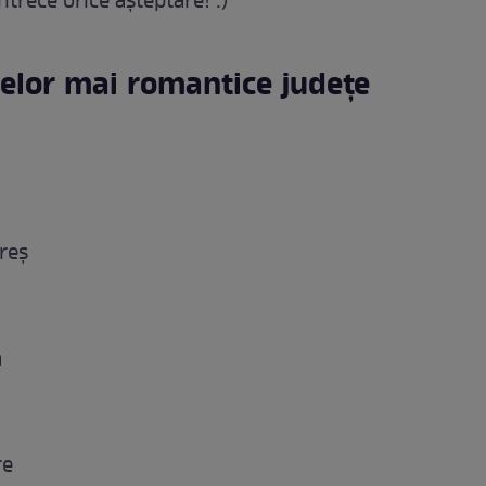
întrece orice aşteptare! :)
elor mai romantice judeţe​
reş
a
re