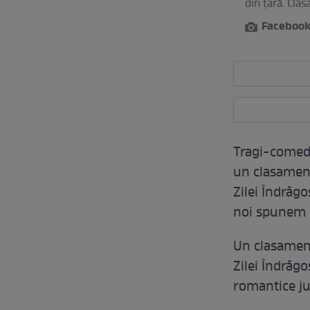
din ţară. Clas
Facebook
Tragi-comedi
un clasament
Zilei Îndrăgo
noi spunem că
Un clasament
Zilei Îndrăgo
romantice ju