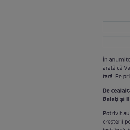
În anumite
arată că V
ţară. Pe p
De cealalt
Galaţi şi I
Potrivit a
creşterii p