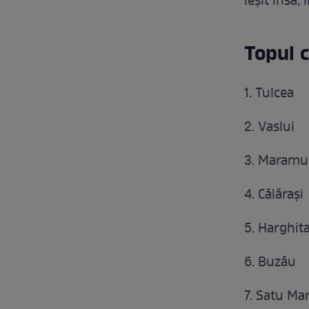
ieşit însă, 
Topul c
1. Tulcea
2. Vaslui
3. Maramu
4. Călăraşi
5. Harghit
6. Buzău
7. Satu Ma