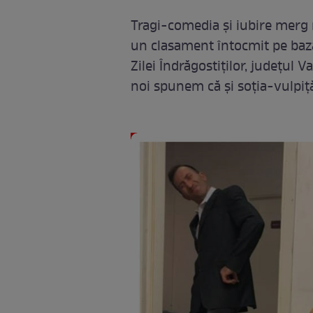
Tragi-comedia şi iubire merg m
un clasament întocmit pe baza
Zilei Îndrăgostiţilor, judeţul V
noi spunem că şi soţia-vulpiţă