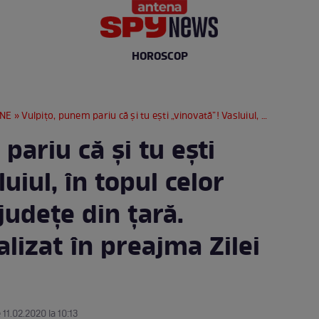
HOROSCOP
RNE
» Vulpiţo, punem pariu că şi tu eşti „vinovată”! Vasluiul, în topul celor mai romantice judeţe din ţară. Clasamentul realizat în preajma Zilei Îndrăgostiţilor
pariu că şi tu eşti
uiul, în topul celor
udeţe din ţară.
lizat în preajma Zilei
 11.02.2020 la 10:13