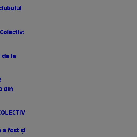
clubului
Colectiv:
 de la
!
a din
COLECTIV
 a fost şi