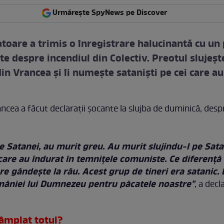
Urmărește SpyNews pe Discover
atoare a trimis o înregistrare halucinantă cu un
e despre incendiul din Colectiv. Preotul slujeşt
in Vrancea şi îi numeşte satanişti pe cei care au
ncea a făcut declaraţii şocante la slujba de duminică, desp
e Satanei, au murit greu. Au murit slujindu-l pe Sat
ei care au îndurat în temniţele comuniste. Ce diferenţ
e gândeşte la rău. Acest grup de tineri era satanic. Bi
mâniei lui Dumnezeu pentru păcatele noastre"
, a decl
âmplat totul?