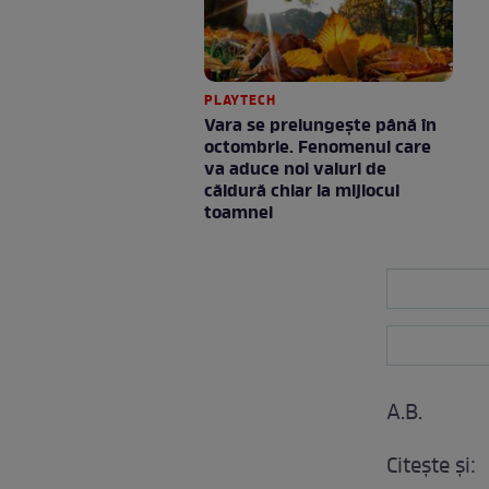
PLAYTECH
Vara se prelungeşte până în
octombrie. Fenomenul care
va aduce noi valuri de
căldură chiar la mijlocul
toamnei
A.B.
Citeşte şi: