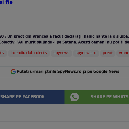
i fie
O / Un preot din Vrancea a făcut declaraţii halucinante la o slujbă
Colectiv: "Au murit slujindu-l pe Satana. Aceşti oameni nu pot fi de
tiv
incendiu club colectiv
spynews
spynews.ro
preot
vranc
Puteți urmări știrile SpyNews.ro și pe Google News
SHARE PE FACEBOOK
SHARE PE WHATS