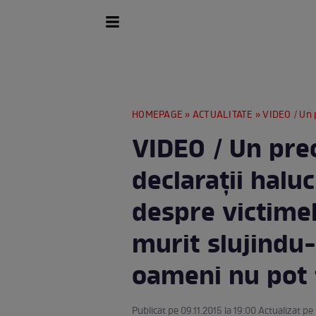
HOMEPAGE
»
ACTUALITATE
» VIDEO / Un preot din Vrancea a f
VIDEO / Un preo
declaraţii haluc
despre victimel
murit slujindu-
oameni nu pot f
Publicat pe 09.11.2015 la 19:00 Actualizat pe 