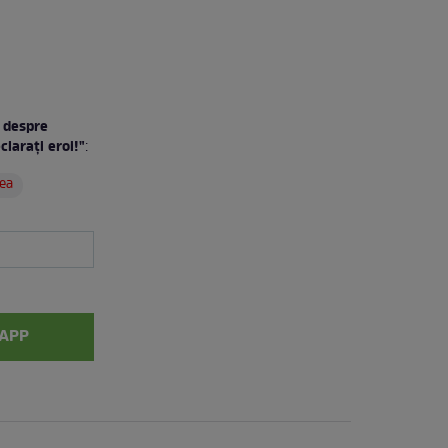
, despre
claraţi eroi!"
:
ea
APP