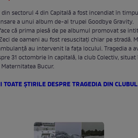
 din sectorul 4 din Capitală a fost incendiat în timp
ansare a unui album de-al trupei Goodbye Gravity.
face că prima piesă de pe albumul promovat se inti
 Zeci de oameni au fost resuscitaţi chiar pe stradă. 
mbulanţă au intervenit la faţa locului. Tragedia a av
pre 31 octombrie în capitală, la club Colectiv, situat 
 Maternitatea Bucur.
CI TOATE ŞTIRILE DESPRE TRAGEDIA DIN CLUBUL