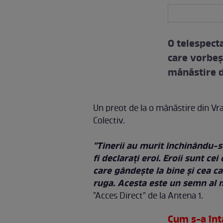
O telespect
care vorbeşt
mănăstire d
Un preot de la o mânăstire din Vra
Colectiv.
"Tinerii au murit închinându-s
fi declaraţi eroi. Eroii sunt c
care gândeşte la bine şi cea car
ruga. Acesta este un semn al 
"Acces Direct" de la Antena 1.
Cum s-a înt