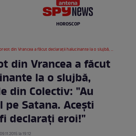
HOROSCOP
ăcut declaraţii halucinante la o slujbă, despre victimele din Colectiv: "Au murit slujindu-l pe Satana. Aceşti oameni nu pot fi declaraţi eroi!"
t din Vrancea a făcut
inante la o slujbă,
e din Colectiv: "Au
l pe Satana. Aceşti
i declaraţi eroi!"
09.11.2015 la 19:12