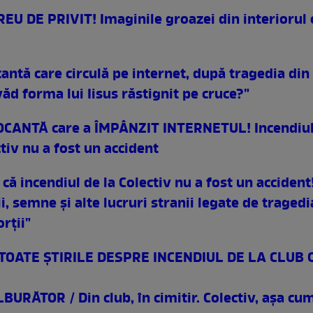
REU DE PRIVIT! Imaginile groazei din interiorul 
antă care circulă pe internet, după tragedia din 
ăd forma lui Iisus răstignit pe cruce?"
CANTĂ care a ÎMPÂNZIT INTERNETUL! Incendiul
tiv nu a fost un accident
ă incendiul de la Colectiv nu a fost un accident
, semne şi alte lucruri stranii legate de tragedi
rţii"
 TOATE ŞTIRILE DESPRE INCENDIUL DE LA CLUB 
URĂTOR / Din club, în cimitir. Colectiv, aşa cum