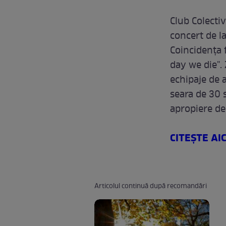
Club Colectiv
concert de l
Coincidenţa 
day we die".
echipaje de a
seara de 30 s
apropiere de
CITEŞTE AI
Articolul continuă după recomandări