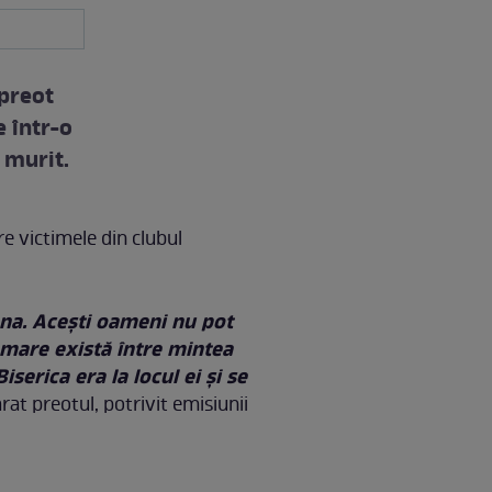
 preot
e într-o
 murit.
re victimele din clubul
ana. Aceşti oameni nu pot
ă mare există între mintea
serica era la locul ei şi se
arat preotul, potrivit emisiunii