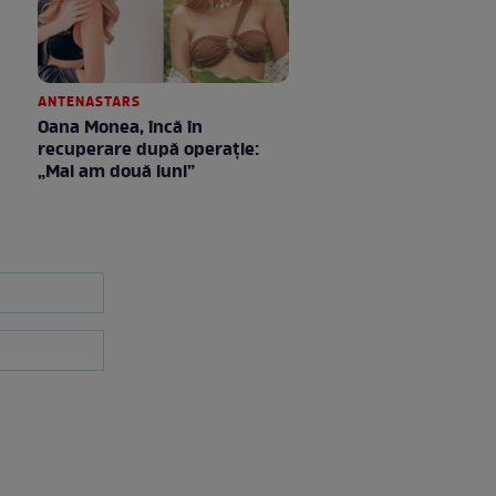
ANTENASTARS
Oana Monea, încă în
recuperare după operație:
„Mai am două luni”