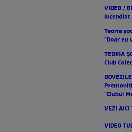
VIDEO / G
incendiat
Teoria şoc
"Doar eu v
TEORIA ŞO
Club Colec
DOVEZILE c
Premoniţii
"Clubul
Mo
VEZI AICI
VIDEO TULB