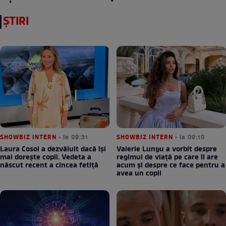
ȘTIRI
SHOWBIZ INTERN
• la 09:31
SHOWBIZ INTERN
• la 09:10
Laura Cosoi a dezvăluit dacă își
Valerie Lungu a vorbit despre
mai dorește copii. Vedeta a
regimul de viață pe care îl are
născut recent a cincea fetiță
acum și despre ce face pentru a
avea un copil