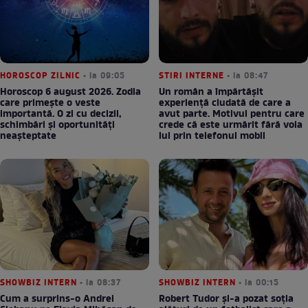
HOROSCOP ZILNIC
• la 09:05
STIRI INTERNE
• la 08:47
Horoscop 6 august 2026. Zodia
Un român a împărtășit
care primește o veste
experiență ciudată de care a
importantă. O zi cu decizii,
avut parte. Motivul pentru care
schimbări și oportunități
crede că este urmărit fără voia
neașteptate
lui prin telefonul mobil
SHOWBIZ INTERN
• la 08:37
SHOWBIZ INTERN
• la 00:15
Cum a surprins-o Andrei
Robert Tudor și-a pozat soția