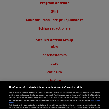
Program Antena 1
Stiri
Anunturi imobiliare pe Lajumate.ro
Echipa redactionala
Site-uri Antena Group
a1.ro
antenastars.ro
as.ro
catine.ro
chefi.ro
Nouă ne pasă ca datele tale personale să rămână confidențiale
deparinti.ro
589
Noi și partenerii noștri
stocăm și/sau accesăm informații pe dispozitivul dvs., precum identificatorii cookie
unici pentru prelucrarea datelor cu caracter personal. Puteți accepta sau gestiona preferințele dvs. făcând clic
medicool.ro
mai jos, respectiv vă puteți opune utilizării unui interes legitim în orice moment pe pagina cu politica de
Mai multe
confidențialitate. Aceste alegeri vor fi raportate partenerilor noștri și nu vă vor afecta navigarea.
detalii
observatornews.ro
Noi si partenerii nostri (retelele de socializare si agentiile de publicitate partenere, precum si furnizorii nostri de
servicii de date analitice) prelucram date pentru a permite website-ului sa functioneze, pentru a personaliza