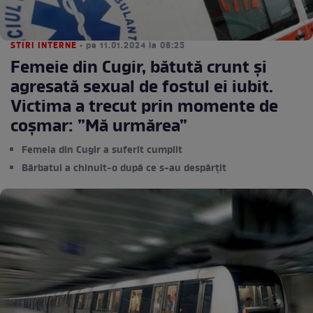
STIRI INTERNE
• pe 11.01.2024 la 08:25
Femeie din Cugir, bătută crunt și
agresată sexual de fostul ei iubit.
Victima a trecut prin momente de
coșmar: ”Mă urmărea”
Femeia din Cugir a suferit cumplit
Bărbatul a chinuit-o după ce s-au despărțit