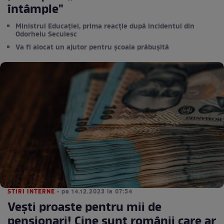
întâmple"
Ministrul Educaţiei, prima reacţie după incidentul din
Odorheiu Secuiesc
Va fi alocat un ajutor pentru școala prăbușită
STIRI INTERNE
• pe 14.12.2023 la 07:54
Vești proaste pentru mii de
pensionari! Cine sunt românii care ar