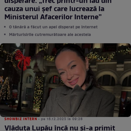
disperare: „Trec printr-un iad din
cauza unui șef care lucrează la
Ministerul Afacerilor Interne”
O tânără a făcut un apel disperat pe Internet
Mărturisirile cutremurătoare ale acesteia
SHOWBIZ INTERN
• pe 16.12.2025 la 09:28
Vlăduța Lupău încă nu și-a primit