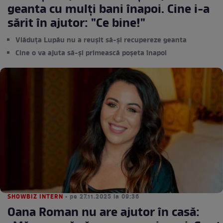
geanta cu mulți bani înapoi. Cine i-a
sărit în ajutor: "Ce bine!"
Vlăduța Lupău nu a reușit să-și recupereze geanta
Cine o va ajuta să-și primească poșeta înapoi
SHOWBIZ INTERN
• pe 27.11.2025 la 09:36
Oana Roman nu are ajutor în casă: