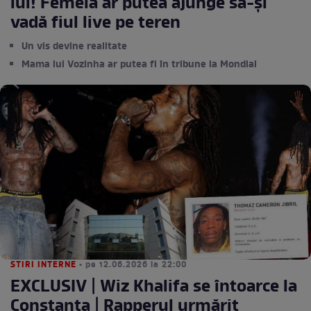
lui! Femeia ar putea ajunge să-și
vadă fiul live pe teren
Un vis devine realitate
Mama lui Vozinha ar putea fi în tribune la Mondial
STIRI INTERNE
• pe 12.06.2026 la 22:00
EXCLUSIV | Wiz Khalifa se întoarce la
Constanța | Rapperul urmărit