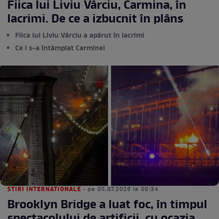
Fiica lui Liviu Vârciu, Carmina, în
lacrimi. De ce a izbucnit în plâns
Fiica lui Liviu Vârciu a apărut în lacrimi
Ce i s-a întâmplat Carminei
STIRI INTERNATIONALE
• pe 05.07.2026 la 09:34
Brooklyn Bridge a luat foc, în timpul