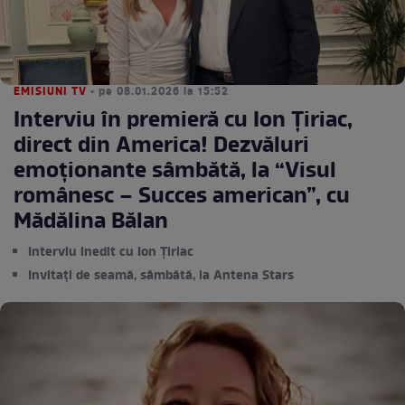
EMISIUNI TV
• pe 08.01.2026 la 15:52
Interviu în premieră cu Ion Ţiriac,
direct din America! Dezvăluri
emoţionante sâmbătă, la “Visul
românesc – Succes american”, cu
Mădălina Bălan
Interviu inedit cu Ion Țiriac
Invitați de seamă, sâmbătă, la Antena Stars