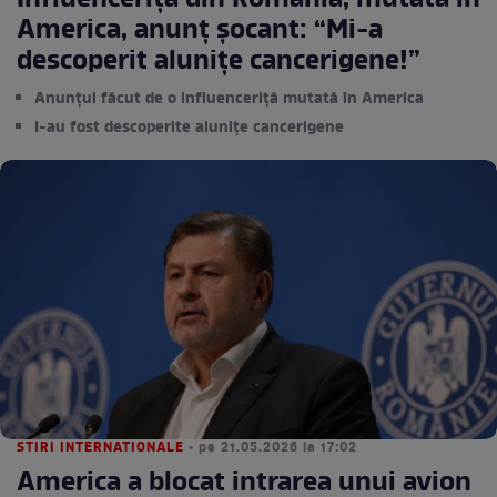
Influenceriță din România, mutată în
America, anunț șocant: “Mi-a
descoperit alunițe cancerigene!”
Anunțul făcut de o influenceriță mutată în America
I-au fost descoperite alunițe cancerigene
STIRI INTERNATIONALE
• pe 21.05.2026 la 17:02
America a blocat intrarea unui avion