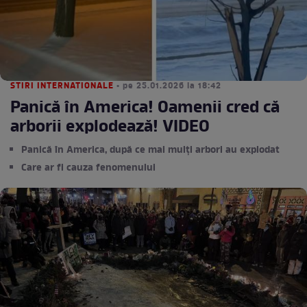
STIRI INTERNATIONALE
• pe 25.01.2026 la 18:42
Panică în America! Oamenii cred că
arborii explodează! VIDEO
Panică în America, după ce mai mulți arbori au explodat
Care ar fi cauza fenomenului