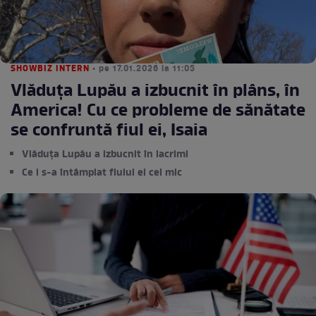
SHOWBIZ INTERN
• pe 17.01.2026 la 11:05
Vlăduța Lupău a izbucnit în plâns, în
America! Cu ce probleme de sănătate
se confruntă fiul ei, Isaia
Vlăduța Lupău a izbucnit în lacrimi
Ce i s-a întâmplat fiului ei cel mic