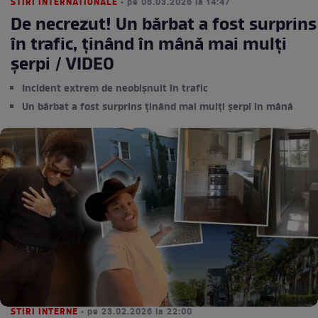
STIRI INTERNATIONALE
• pe 06.03.2026 la 14:47
De necrezut! Un bărbat a fost surprins
în trafic, ținând în mână mai mulți
șerpi / VIDEO
Incident extrem de neobișnuit în trafic
Un bărbat a fost surprins ținând mai mulți șerpi în mână
STIRI INTERNE
• pe 23.02.2026 la 22:00