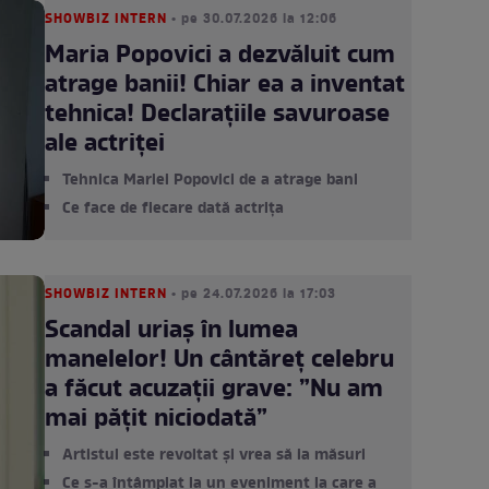
SHOWBIZ INTERN
• pe 30.07.2026 la 12:06
Maria Popovici a dezvăluit cum
atrage banii! Chiar ea a inventat
tehnica! Declarațiile savuroase
ale actriței
Tehnica Mariei Popovici de a atrage bani
Ce face de fiecare dată actrița
SHOWBIZ INTERN
• pe 24.07.2026 la 17:03
Scandal uriaș în lumea
manelelor! Un cântăreț celebru
a făcut acuzații grave: ”Nu am
mai pățit niciodată”
Artistul este revoltat și vrea să ia măsuri
Ce s-a întâmplat la un eveniment la care a