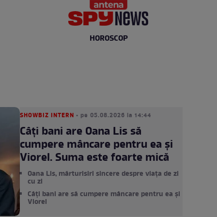
HOROSCOP
SHOWBIZ INTERN
• pe 05.08.2026 la 14:44
Câți bani are Oana Lis să
cumpere mâncare pentru ea și
Viorel. Suma este foarte mică
Oana Lis, mărturisiri sincere despre viața de zi
cu zi
Câți bani are să cumpere mâncare pentru ea și
Viorel