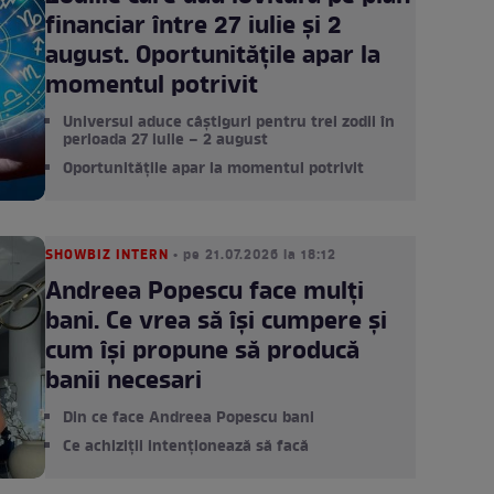
financiar între 27 iulie și 2
august. Oportunitățile apar la
momentul potrivit
Universul aduce câștiguri pentru trei zodii în
perioada 27 iulie – 2 august
Oportunitățile apar la momentul potrivit
SHOWBIZ INTERN
• pe 21.07.2026 la 18:12
Andreea Popescu face mulți
bani. Ce vrea să își cumpere și
cum își propune să producă
banii necesari
Din ce face Andreea Popescu bani
Ce achiziții intenționează să facă