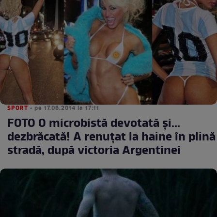
SPORT
• pe 17.06.2014 la 17:11
FOTO O microbistă devotată şi...
dezbrăcată! A renuţat la haine în plină
stradă, după victoria Argentinei