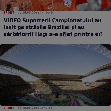
SPORT
• pe 16.06.2014 la 10:40
VIDEO Suporterii Campionatului au
ieşit pe străzile Braziliei şi au
sărbătorit! Hagi s-a aflat printre ei!
SPORT
• pe 15.06.2014 la 17:53