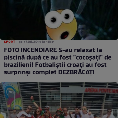
SPORT
• pe 17.06.2014 la 16:41
FOTO INCENDIARE S-au relaxat la
piscină după ce au fost "cocoşaţi" de
brazilieni! Fotbaliştii croaţi au fost
surprinşi complet DEZBRĂCAŢI