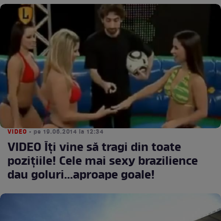
VIDEO
• pe 19.06.2014 la 12:34
VIDEO Îţi vine să tragi din toate
poziţiile! Cele mai sexy brazilience
dau goluri...aproape goale!