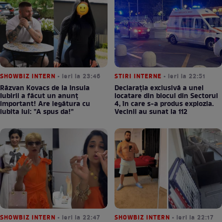
SHOWBIZ INTERN
• ieri la 23:46
STIRI INTERNE
• ieri la 22:51
Răzvan Kovacs de la Insula
Declarația exclusivă a unei
Iubirii a făcut un anunț
locatare din blocul din Sectorul
important! Are legătura cu
4, în care s-a produs explozia.
iubita lui: "A spus da!"
Vecinii au sunat la 112
SHOWBIZ INTERN
• ieri la 22:47
SHOWBIZ INTERN
• ieri la 22:17