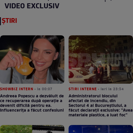
VIDEO EXCLUSIV
ȘTIRI
SHOWBIZ INTERN
• la 00:07
STIRI INTERNE
• ieri la 23:54
Andreea Popescu a dezvăluit de
Administratorul blocului
ce recuperarea după operație a
afectat de incendiu, din
devenit dificilă pentru ea.
Sectorul 4 al Bucureștiului, a
Influencerița a făcut confesiuni
făcut declarații exclusive: ”Avea
materiale plastice, a luat foc”