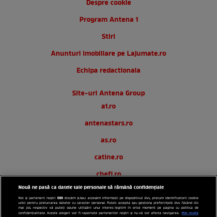
Despre cookie
Program Antena 1
Stiri
Anunturi imobiliare pe Lajumate.ro
Echipa redactionala
Site-uri Antena Group
a1.ro
antenastars.ro
as.ro
catine.ro
chefi.ro
Nouă ne pasă ca datele tale personale să rămână confidențiale
deparinti.ro
589
Noi și partenerii noștri
stocăm și/sau accesăm informații pe dispozitivul dvs., precum identificatorii cookie
unici pentru prelucrarea datelor cu caracter personal. Puteți accepta sau gestiona preferințele dvs. făcând clic
medicool.ro
mai jos, respectiv vă puteți opune utilizării unui interes legitim în orice moment pe pagina cu politica de
Mai multe
confidențialitate. Aceste alegeri vor fi raportate partenerilor noștri și nu vă vor afecta navigarea.