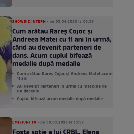
SHOWBIZ INTERN
• pe 03.04.2026 la 09:58
Cum arătau Rareș Cojoc și
Andreea Matei cu 11 ani în urmă,
când au devenit parteneri de
dans. Acum cuplul bifează
medalie după medalie
Cum arătau Rareș Cojoc și Andreea Matei acum
11 ani
Au devenit parteneri în urmă cu mai bine de
un deceniu
Cuplul bifează acum medalie după medalie
EMISIUNI TV
• pe 30.03.2026 la 13:57
Fosta soție a lui CRBL, Elena