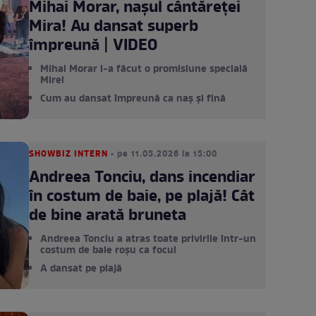
Mihai Morar, nașul cântăreței
Mira! Au dansat superb
împreună | VIDEO
Mihai Morar i-a făcut o promisiune specială
Mirei
Cum au dansat împreună ca naș și fină
SHOWBIZ INTERN
• pe 11.05.2026 la 15:00
Andreea Tonciu, dans incendiar
în costum de baie, pe plajă! Cât
de bine arată bruneta
Andreea Tonciu a atras toate privirile într-un
costum de baie roșu ca focul
A dansat pe plajă