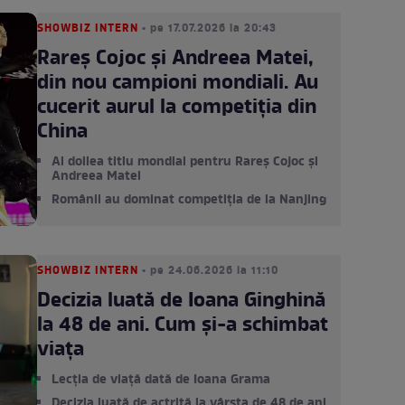
SHOWBIZ INTERN
• pe 17.07.2026 la 20:43
Rareș Cojoc și Andreea Matei,
din nou campioni mondiali. Au
cucerit aurul la competiția din
China
Al doilea titlu mondial pentru Rareș Cojoc și
Andreea Matei
Românii au dominat competiția de la Nanjing
SHOWBIZ INTERN
• pe 24.06.2026 la 11:10
Decizia luată de Ioana Ginghină
la 48 de ani. Cum și-a schimbat
viața
Lecția de viață dată de Ioana Grama
Decizia luată de actriță la vârsta de 48 de ani