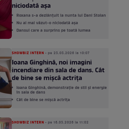
niciodată așa
Roxana s-a dezlănțuit la nunta lui Dani Stoian
Nu ai mai văzut-o niciodată așa
Dansul care a surprins pe toată lumea
SHOWBIZ INTERN
• pe 25.05.2026 la 10:07
Ioana Ginghină, noi imagini
incendiare din sala de dans. Cât
de bine se mișcă actrița
Ioana Ginghină, demonstrație de stil și energie
în sala de dans
Cât de bine se mișcă actrița
SHOWBIZ INTERN
• pe 16.05.2026 la 11:02