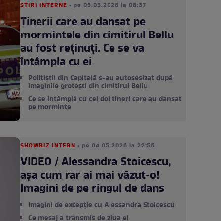
STIRI INTERNE
• pe 05.05.2026 la 08:37
Tinerii care au dansat pe
mormintele din cimitirul Bellu
au fost reținuți. Ce se va
întâmpla cu ei
Polițiștii din Capitală s-au autosesizat după
imaginile grotești din cimitirul Bellu
Ce se întâmplă cu cei doi tineri care au dansat
pe morminte
SHOWBIZ INTERN
• pe 04.05.2026 la 22:56
VIDEO / Alessandra Stoicescu,
așa cum rar ai mai văzut-o!
Imagini de pe ringul de dans
Imagini de excepție cu Alessandra Stoicescu
Ce mesaj a transmis de ziua ei