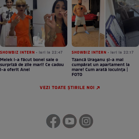
SHOWBIZ INTERN
• ieri la 22:47
SHOWBIZ INTERN
• ieri la 22:17
Melek i-a făcut bonei sale o
Tzancă Uraganu și-a mai
surpriză de zile mari! Ce cadou
cumpărat un apartament la
i-a oferit Anei
mare! Cum arată locuința |
FOTO
VEZI TOATE ȘTIRILE NOI