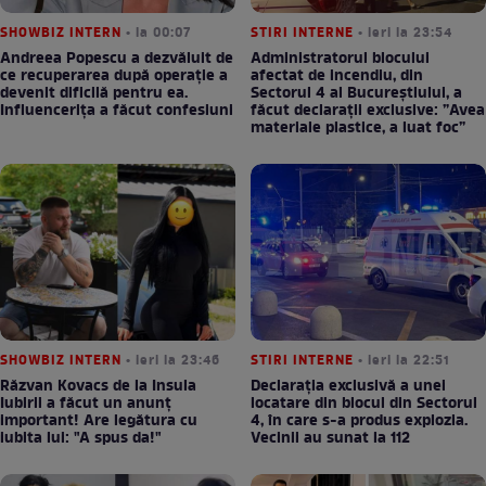
SHOWBIZ INTERN
• la 00:07
STIRI INTERNE
• ieri la 23:54
Andreea Popescu a dezvăluit de
Administratorul blocului
ce recuperarea după operație a
afectat de incendiu, din
devenit dificilă pentru ea.
Sectorul 4 al Bucureștiului, a
Influencerița a făcut confesiuni
făcut declarații exclusive: ”Avea
materiale plastice, a luat foc”
SHOWBIZ INTERN
• ieri la 23:46
STIRI INTERNE
• ieri la 22:51
Răzvan Kovacs de la Insula
Declarația exclusivă a unei
Iubirii a făcut un anunț
locatare din blocul din Sectorul
important! Are legătura cu
4, în care s-a produs explozia.
iubita lui: "A spus da!"
Vecinii au sunat la 112