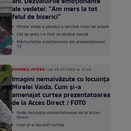
ani. Dezvăluirile emoționante
ale vedetei: ”Am mers la tot
felul de biserici”
Mirela Vaida a pierdut o sarcină chiar pe scenă
Cât de greu i-a fost să devină mamă
Mărturisirile emoționante ale prezentatoarei
TV
SHOWBIZ INTERN
• pe 28.05.2022 la 13:40
Imagini nemaivăzute cu locuința
Mirelei Vaida. Cum și-a
amenajat curtea prezentatoarea
de la Acces Direct / FOTO
Unde locuiește prezentatoarea de la Acces
Direct
Cum și-a decorat curtea