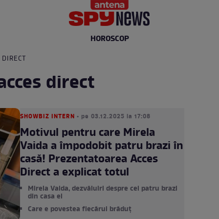
HOROSCOP
 DIRECT
acces direct
SHOWBIZ INTERN
• pe 03.12.2025 la 17:08
Motivul pentru care Mirela
Vaida a împodobit patru brazi în
casă! Prezentatoarea Acces
Direct a explicat totul
Mirela Vaida, dezvăluiri despre cei patru brazi
din casa ei
Care e povestea fiecărui brăduț