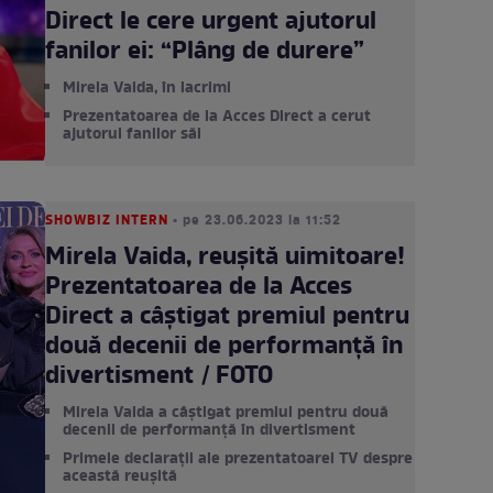
Direct le cere urgent ajutorul
fanilor ei: “Plâng de durere”
Mirela Vaida, în lacrimi
Prezentatoarea de la Acces Direct a cerut
ajutorul fanilor săi
SHOWBIZ INTERN
• pe 23.06.2023 la 11:52
Mirela Vaida, reușită uimitoare!
Prezentatoarea de la Acces
Direct a câștigat premiul pentru
două decenii de performanță în
divertisment / FOTO
Mirela Vaida a câștigat premiul pentru două
decenii de performanță în divertisment
Primele declarații ale prezentatoarei TV despre
această reușită