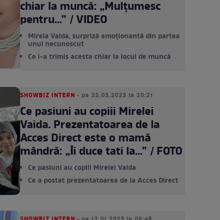
chiar la muncă: „Mulțumesc
pentru...” / VIDEO
Mirela Vaida, surpriză emoționantă din partea
unui necunoscut
Ce i-a trimis acesta chiar la locul de muncă
SHOWBIZ INTERN
• pe 22.03.2023 la 20:21
Ce pasiuni au copiii Mirelei
Vaida. Prezentatoarea de la
Acces Direct este o mamă
mândră: „Îi duce tati la...” / FOTO
Ce pasiuni au copiii Mirelei Vaida
Ce a postat prezentatoarea de la Acces Direct
SHOWBIZ INTERN
• pe 12.01.2023 la 09:48