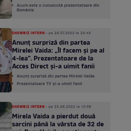
Acum este o cunoscută prezentatoare din
România
SHOWBIZ INTERN
• pe 20.07.2022 la 23:43
Anunț surpriză din partea
Mirelei Vaida: „Îl facem și pe al
4-lea”. Prezentatoare de la
Acces Direct și-a uimit fanii
Anunț surpriză din partea Mirelei Vaida
Prezentatoare TV și-a uimit fanii
SHOWBIZ INTERN
• pe 25.06.2022 la 13:08
Mirela Vaida a pierdut două
sarcini până la vârsta de 32 de