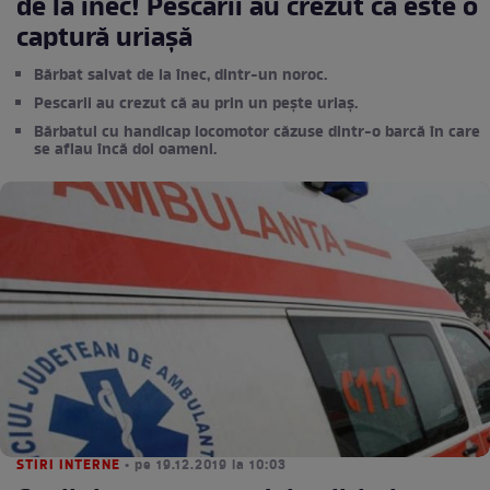
de la înec! Pescarii au crezut că este o
captură uriașă
Bărbat salvat de la înec, dintr-un noroc.
Pescarii au crezut că au prin un pește uriaș.
Bărbatul cu handicap locomotor căzuse dintr-o barcă în care
se aflau încă doi oameni.
STIRI INTERNE
• pe 19.12.2019 la 10:03