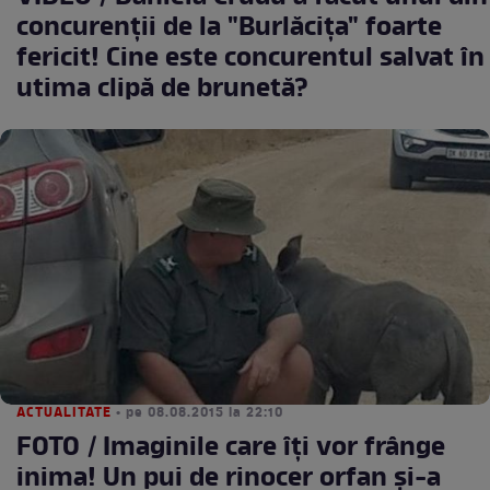
concurenţii de la "Burlăciţa" foarte
fericit! Cine este concurentul salvat în
utima clipă de brunetă?
ACTUALITATE
• pe 08.08.2015 la 22:10
FOTO / Imaginile care îţi vor frânge
inima! Un pui de rinocer orfan şi-a