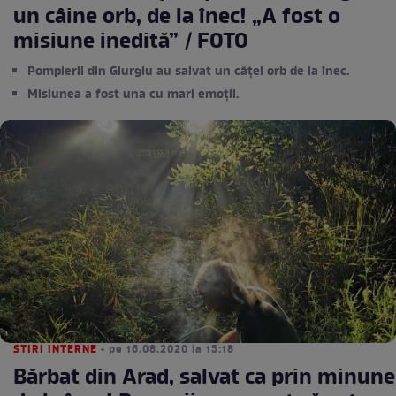
un câine orb, de la înec! „A fost o
misiune inedită” / FOTO
Pompierii din Giurgiu au salvat un cățel orb de la înec.
Misiunea a fost una cu mari emoții.
STIRI INTERNE
• pe 16.08.2020 la 15:18
Bărbat din Arad, salvat ca prin minune