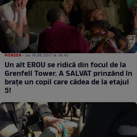
MONDEN
• pe 16.06.2017 la 18:45
Un alt EROU se ridică din focul de la
Grenfell Tower. A SALVAT prinzând în
braţe un copil care cădea de la etajul
5!