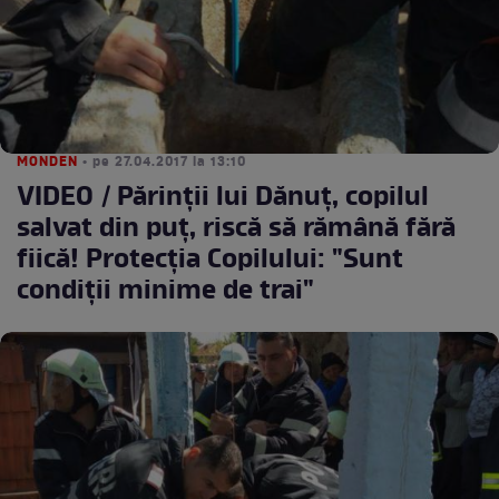
MONDEN
• pe 27.04.2017 la 13:10
VIDEO / Părinţii lui Dănuţ, copilul
salvat din puţ, riscă să rămână fără
fiică! Protecţia Copilului: "Sunt
condiţii minime de trai"