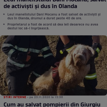
Leul manelistului Dani Mocanu, salvat
de activiști și dus în Olanda
Leul manelistului Dani Mocanu a fost salvat de activiști și
dus în Olanda, drumul a durat peste 40 de ore.
Proprietarul a fost de acord să dea leii deoarece nu avea
destul loc să-i îngrijească.
STIRI INTERNE
• pe 23.11.2020 la 15:36
Cum au salvat pompierii din Giurgiu