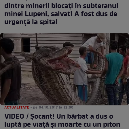
dintre minerii blocaţi în subteranul
minei Lupeni, salvat! A fost dus de
urgenţă la spital
ACTUALITATE
• pe 04.10.2017 la 12:00
VIDEO / Șocant! Un bărbat a dus o
luptă pe viață și moarte cu un piton