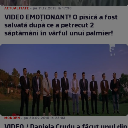
ACTUALITATE
• pe 11.12.2015 la 17:38
VIDEO EMOŢIONANT! O pisică a fost
salvată după ce a petrecut 2
săptămâni în vârful unui palmier!
MONDEN
• pe 30.09.2015 la 23:03
VIDEO / Daniela Crudu a făcut unul din