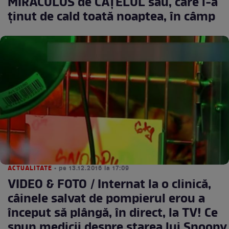
MIRACULOS de CĂŢELUL său, care i-a
ţinut de cald toată noaptea, în câmp
ACTUALITATE
• pe 13.12.2016 la 17:09
VIDEO & FOTO / Internat la o clinică,
câinele salvat de pompierul erou a
început să plângă, în direct, la TV! Ce
spun medicii despre starea lui Snoopy