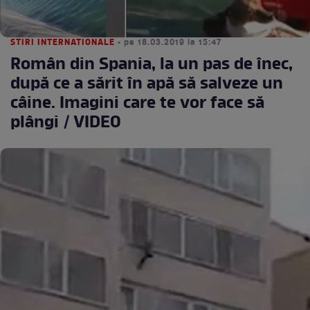
STIRI INTERNATIONALE
• pe 18.03.2019 la 15:47
Român din Spania, la un pas de înec,
după ce a sărit în apă să salveze un
câine. Imagini care te vor face să
plângi / VIDEO