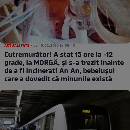
ACTUALITATE
• pe 10.02.2016 la 08:45
Cutremurător! A stat 15 ore la -12
grade, la MORGĂ, şi s-a trezit înainte
de a fi incinerat! An An, bebeluşul
care a dovedit că minunile există