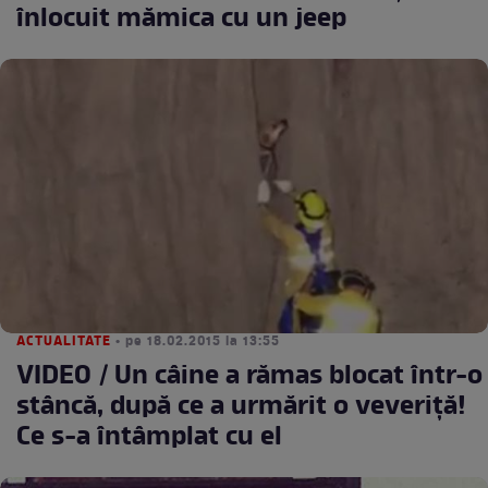
înlocuit mămica cu un jeep
ACTUALITATE
• pe 18.02.2015 la 13:55
VIDEO / Un câine a rămas blocat într-o
stâncă, după ce a urmărit o veveriţă!
Ce s-a întâmplat cu el