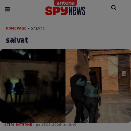
HOMEPAGE
» SALVAT
salvat
STIRI INTERNE
• pe 17.03.2026 la 13:19