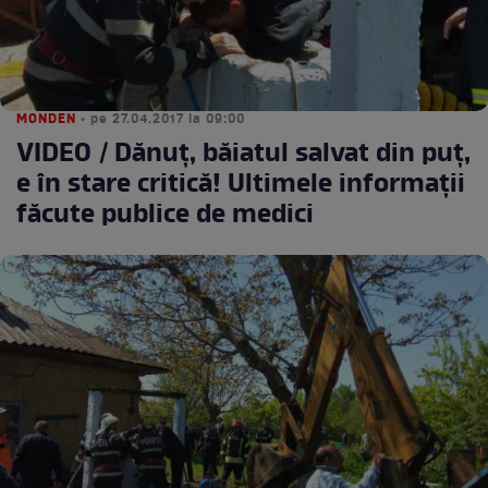
MONDEN
• pe 27.04.2017 la 09:00
VIDEO / Dănuţ, băiatul salvat din puţ,
e în stare critică! Ultimele informaţii
făcute publice de medici