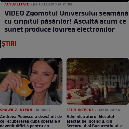
ACTUALITATE
• pe 18.11.2013 la 21:09
VIDEO Zgomotul Universului seamănă
cu ciripitul păsărilor! Ascultă acum ce
sunet produce lovirea electronilor
ȘTIRI
SHOWBIZ INTERN
• la 00:07
STIRI INTERNE
• ieri la 23:54
Andreea Popescu a dezvăluit de
Administratorul blocului
ce recuperarea după operație a
afectat de incendiu, din
devenit dificilă pentru ea.
Sectorul 4 al Bucureștiului, a