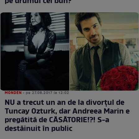
pe drumul cel bun?
MONDEN
• pe 27.08.2017 la 12:02
NU a trecut un an de la divorţul de
Tuncay Ozturk, dar Andreea Marin e
pregătită de CĂSĂTORIE!?! S-a
destăinuit în public