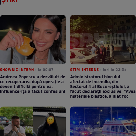
ȘTIRI
SHOWBIZ INTERN
• la 00:07
STIRI INTERNE
• ieri la 23:54
Andreea Popescu a dezvăluit de
Administratorul blocului
ce recuperarea după operație a
afectat de incendiu, din
devenit dificilă pentru ea.
Sectorul 4 al Bucureștiului, a
Influencerița a făcut confesiuni
făcut declarații exclusive: ”Avea
materiale plastice, a luat foc”