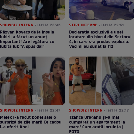
SHOWBIZ INTERN
• ieri la 23:46
STIRI INTERNE
• ieri la 22:51
Răzvan Kovacs de la Insula
Declarația exclusivă a unei
Iubirii a făcut un anunț
locatare din blocul din Sectorul
important! Are legătura cu
4, în care s-a produs explozia.
iubita lui: "A spus da!"
Vecinii au sunat la 112
SHOWBIZ INTERN
• ieri la 22:47
SHOWBIZ INTERN
• ieri la 22:17
Melek i-a făcut bonei sale o
Tzancă Uraganu și-a mai
surpriză de zile mari! Ce cadou
cumpărat un apartament la
i-a oferit Anei
mare! Cum arată locuința |
FOTO