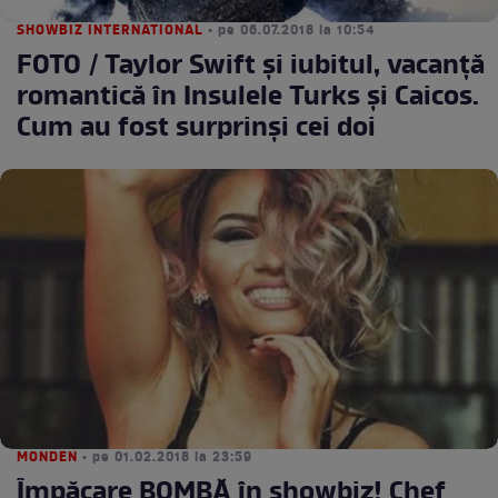
SHOWBIZ INTERNATIONAL
• pe 06.07.2018 la 10:54
FOTO / Taylor Swift şi iubitul, vacanţă
romantică în Insulele Turks și Caicos.
Cum au fost surprinşi cei doi
MONDEN
• pe 01.02.2018 la 23:59
Împăcare BOMBĂ în showbiz! Chef