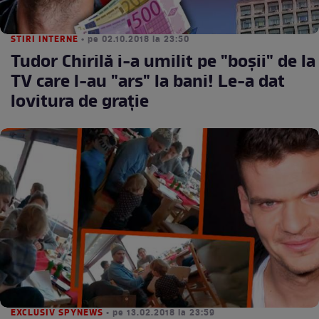
STIRI INTERNE
• pe 02.10.2018 la 23:50
Tudor Chirilă i-a umilit pe "boşii" de la
TV care l-au "ars" la bani! Le-a dat
lovitura de graţie
EXCLUSIV SPYNEWS
• pe 13.02.2018 la 23:59