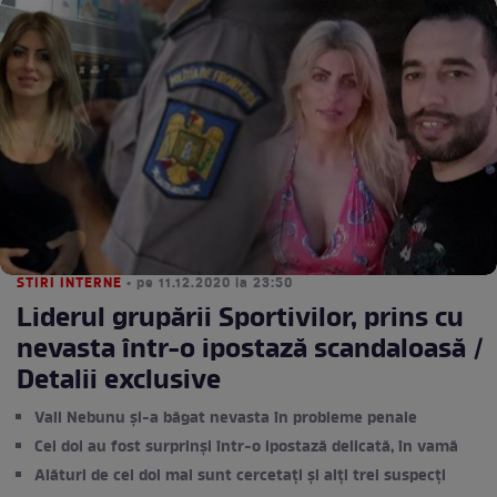
STIRI INTERNE
• pe 11.12.2020 la 23:50
Liderul grupării Sportivilor, prins cu
nevasta într-o ipostază scandaloasă /
Detalii exclusive
Vali Nebunu și-a băgat nevasta în probleme penale
Cei doi au fost surprinși într-o ipostază delicată, în vamă
Alături de cei doi mai sunt cercetați și alți trei suspecți