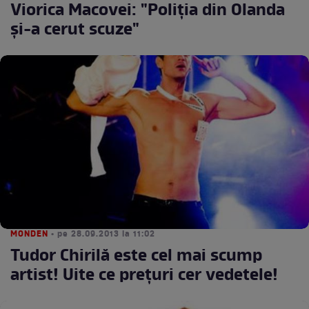
Viorica Macovei: "Poliţia din Olanda
şi-a cerut scuze"
MONDEN
• pe 28.09.2013 la 11:02
Tudor Chirilă este cel mai scump
artist! Uite ce preţuri cer vedetele!