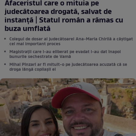
Afaceristul care o mituia pe
judecătoarea drogată, salvat de
instanță | Statul român a rămas cu
buza umflată
Colegul de dosar al judecătoarei Ana-Maria Chirilă a câștigat
cel mai important proces
Magistrații care l-au eliberat pe evadat i-au dat înapoi
bunurile sechestrate de Vamă
Mihai Pînzari ar fi mituit-o pe judecătoarea acuzată că se
droga lângă copilașii ei