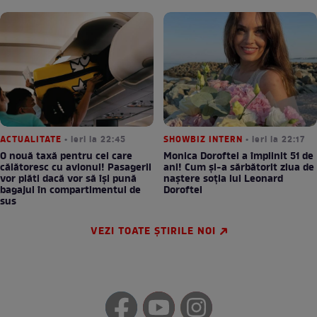
ACTUALITATE
• ieri la 22:45
SHOWBIZ INTERN
• ieri la 22:17
O nouă taxă pentru cei care
Monica Doroftei a împlinit 51 de
călătoresc cu avionul! Pasagerii
ani! Cum și-a sărbătorit ziua de
vor plăti dacă vor să își pună
naștere soția lui Leonard
bagajul în compartimentul de
Doroftei
sus
VEZI TOATE ȘTIRILE NOI