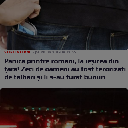
STIRI INTERNE
• pe 28.06.2019 la 12:55
Panică printre români, la ieșirea din
țară! Zeci de oameni au fost terorizați
de tâlhari și li s-au furat bunuri