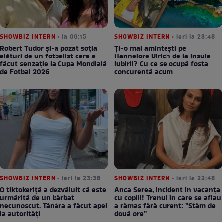
SHOWBIZ INTERN
• la 00:15
SHOWBIZ INTERN
• ieri la 23:48
Robert Tudor și-a pozat soția
Ți-o mai amintești pe
alături de un fotbalist care a
Hannelore Ulrich de la Insula
făcut senzație la Cupa Mondială
Iubirii? Cu ce se ocupă fosta
de Fotbal 2026
concurentă acum
SHOWBIZ INTERN
• ieri la 23:36
SHOWBIZ INTERN
• ieri la 22:48
O tiktokeriță a dezvăluit că este
Anca Serea, incident în vacanța
urmărită de un bărbat
cu copiii! Trenul în care se aflau
necunoscut. Tânăra a făcut apel
a rămas fără curent: ”Stăm de
la autorități
două ore”