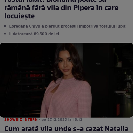
fostul iubit! Blondina poate să
rămână fără vila din Pipera în care
locuiește
Loredana Chivu a pierdut procesul împotriva fostului iubit
Îi datorează 89.500 de lei
SHOWBIZ INTERN
• pe 27.12.2025 la 19:12
Cum arată vila unde s-a cazat Natalia