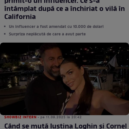
primit-o un influencer. Ce s-a
întâmplat după ce a închiriat o vilă în
California
Un influencer a fost amendat cu 10.000 de dolari
Surpriza neplăcută de care a avut parte
SHOWBIZ INTERN
• pe 11.09.2025 la 20:42
Când se mută Iustina Loghin și Cornel