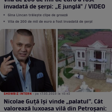
vila de 200 de mii de euro a fost
invadată de șerpi: „E junglă" / VIDEO
Gina Lincan trăiește clipe de groază
Vila de 200 de mii de euro a fost invadată de șerpi
SHOWBIZ INTERN
• pe 17.05.2023 la 10:45
Nicolae Guță își vinde „palatul”. Cât
valorează luxoasa vilă din Petroșani: