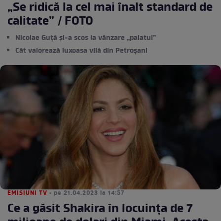
„Se ridică la cel mai înalt standard de
calitate” / FOTO
Nicolae Guță și-a scos la vânzare „palatul”
Cât valorează luxoasa vilă din Petroșani
EMISIUNI TV
• pe 21.04.2023 la 14:57
Ce a găsit Shakira în locuința de 7