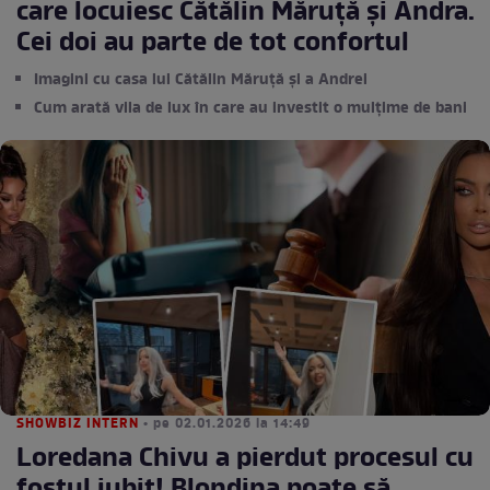
care locuiesc Cătălin Măruță și Andra.
Cei doi au parte de tot confortul
Imagini cu casa lui Cătălin Măruță și a Andrei
Cum arată vila de lux în care au investit o mulțime de bani
SHOWBIZ INTERN
• pe 02.01.2026 la 14:49
Loredana Chivu a pierdut procesul cu