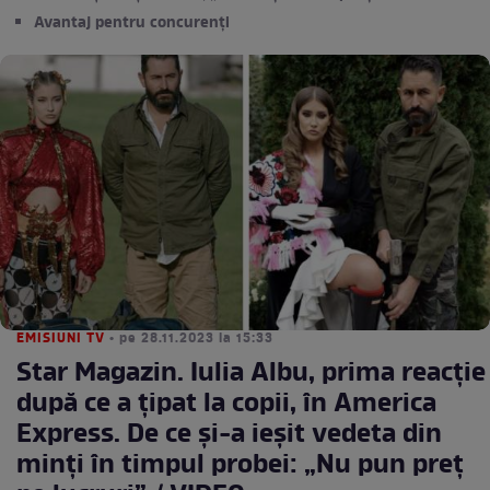
Avantaj pentru concurenți
EMISIUNI TV
• pe 28.11.2023 la 15:33
Star Magazin. Iulia Albu, prima reacție
după ce a țipat la copii, în America
Express. De ce și-a ieșit vedeta din
minți în timpul probei: „Nu pun preț