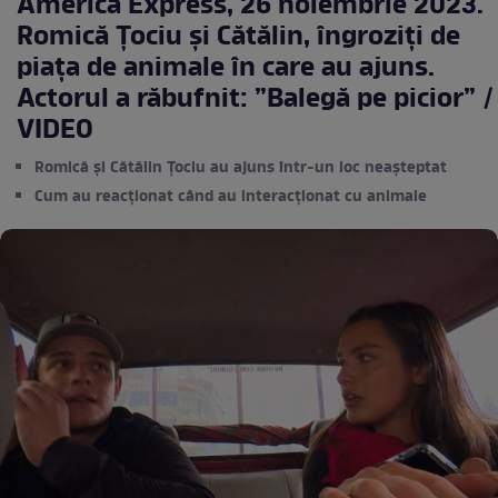
America Express, 26 noiembrie 2023.
Romică Țociu și Cătălin, îngroziți de
piața de animale în care au ajuns.
Actorul a răbufnit: ”Balegă pe picior” /
VIDEO
Romică și Cătălin Țociu au ajuns într-un loc neașteptat
Cum au reacționat când au interacționat cu animale