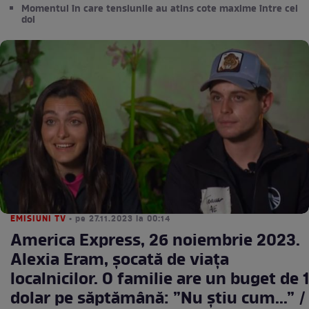
Momentul în care tensiunile au atins cote maxime între cei
doi
EMISIUNI TV
• pe 27.11.2023 la 00:14
America Express, 26 noiembrie 2023.
Alexia Eram, șocată de viața
localnicilor. O familie are un buget de 1
dolar pe săptămână: ”Nu știu cum...” /