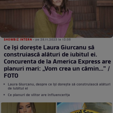
SHOWBIZ INTERN
• pe 29.11.2023 la 15:06
Ce își dorește Laura Giurcanu să
construiască alături de iubitul ei.
Concurenta de la America Express are
planuri mari: „Vom crea un cămin...” /
FOTO
Laura Giurcanu, despre ce își dorește să construiască alături
de iubitul ei
Ce planuri de viitor are influencerița