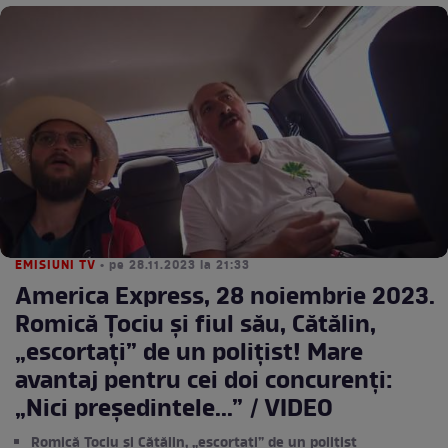
EMISIUNI TV
• pe 28.11.2023 la 21:33
America Express, 28 noiembrie 2023.
Romică Țociu și fiul său, Cătălin,
„escortați” de un polițist! Mare
avantaj pentru cei doi concurenți:
„Nici președintele...” / VIDEO
Romică Țociu și Cătălin, „escortați” de un polițist