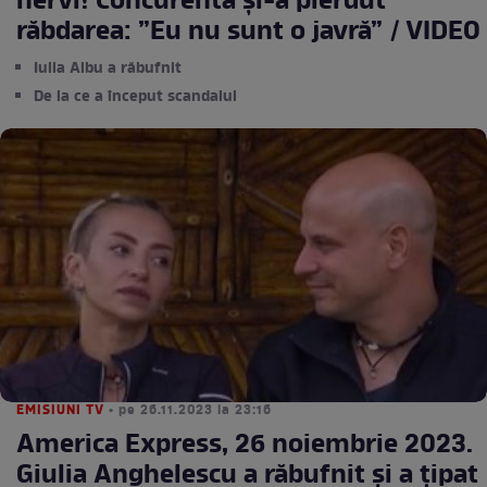
nervi! Concurenta și-a pierdut
răbdarea: ”Eu nu sunt o javră” / VIDEO
Iulia Albu a răbufnit
De la ce a început scandalul
EMISIUNI TV
• pe 26.11.2023 la 23:16
America Express, 26 noiembrie 2023.
Giulia Anghelescu a răbufnit și a țipat