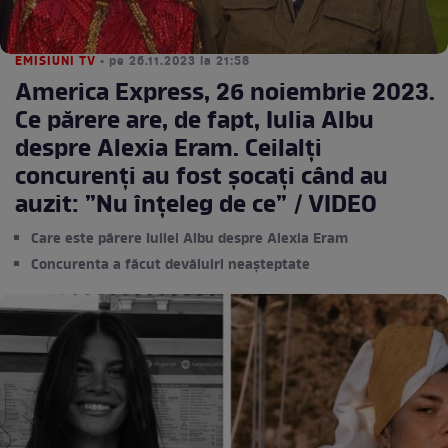
EMISIUNI TV
• pe 26.11.2023 la 21:58
America Express, 26 noiembrie 2023.
Ce părere are, de fapt, Iulia Albu
despre Alexia Eram. Ceilalți
concurenți au fost șocați când au
auzit: ”Nu înțeleg de ce” / VIDEO
Care este părere Iuliei Albu despre Alexia Eram
Concurenta a făcut devăluiri neașteptate