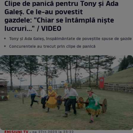
Clipe de panică pentru Tony și Ada
Galeș. Ce le-au povestit
gazdele: "Chiar se întâmplă niște
lucruri..." / VIDEO
Tony și Ada Galeș, înspăimântate de poveștile spuse de gazde
Concurentele au trecut prin clipe de panică
EMISIUNI TV
• pe 27.11.2023 la 23:22