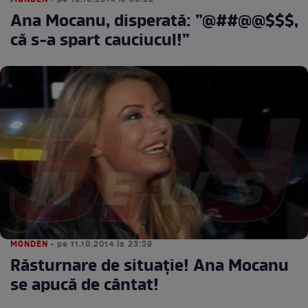
MONDEN
• pe 18.10.2014 la 00:02
Ana Mocanu, disperată: ”@##@@$$$,
că s-a spart cauciucul!”
MONDEN
• pe 11.10.2014 la 23:59
Răsturnare de situaţie! Ana Mocanu
se apucă de cântat!