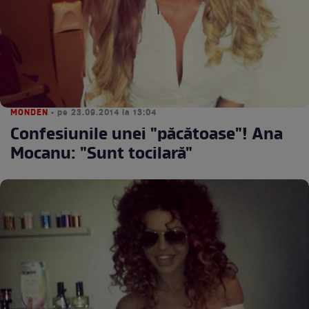
MONDEN
• pe 23.09.2014 la 13:04
Confesiunile unei "păcătoase"! Ana
Mocanu: "Sunt tocilară"