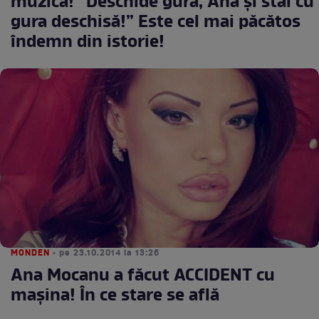
muzică! ”Deschide gura, Ana și stai cu
gura deschisă!” Este cel mai păcătos
îndemn din istorie!
MONDEN
• pe 23.10.2014 la 13:26
Ana Mocanu a făcut ACCIDENT cu
maşina! În ce stare se află