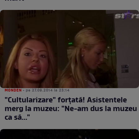
MONDEN
• pe 27.09.2014 la 23:14
"Cultularizare" forţată! Asistentele
merg la muzeu: "Ne-am dus la muzeu
ca să..."