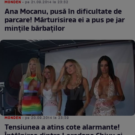
MONDEN
• pe 21.09.2014 la 23:32
Ana Mocanu, pusă în dificultate de
parcare! Mărturisirea ei a pus pe jar
minţile bărbaţilor
MONDEN
• pe 20.09.2014 la 23:59
Tensiunea a atins cote alarmante!