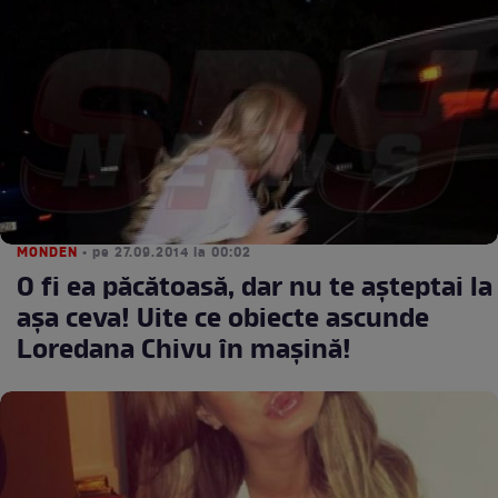
MONDEN
• pe 27.09.2014 la 00:02
O fi ea păcătoasă, dar nu te aşteptai la
aşa ceva! Uite ce obiecte ascunde
Loredana Chivu în maşină!