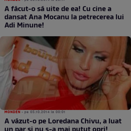
MONDEN
• pe 05.10.2014 la 23:11
A făcut-o să uite de ea! Cu cine a
dansat Ana Mocanu la petrecerea lui
Adi Minune!
MONDEN
• pe 05.10.2014 la 00:01
A văzut-o pe Loredana Chivu, a luat
un par și nu s-a mai putut opri!