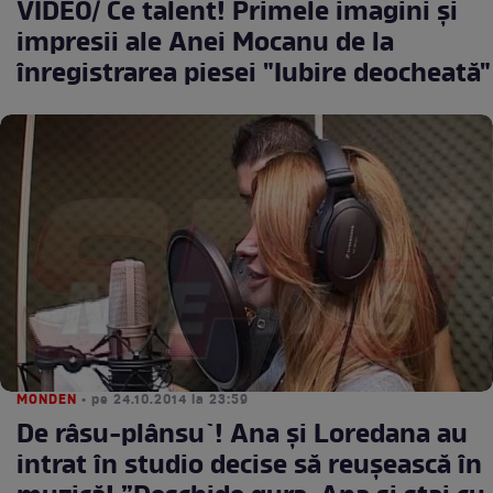
VIDEO/ Ce talent! Primele imagini şi
impresii ale Anei Mocanu de la
înregistrarea piesei "Iubire deocheată"
MONDEN
• pe 24.10.2014 la 23:59
De râsu-plânsu`! Ana și Loredana au
intrat în studio decise să reușească în