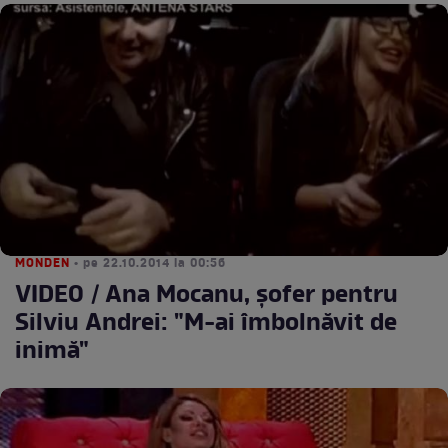
MONDEN
• pe 22.10.2014 la 00:56
VIDEO / Ana Mocanu, şofer pentru
Silviu Andrei: "M-ai îmbolnăvit de
inimă"