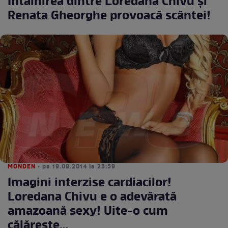
Întâlnirea dintre Loredana Chivu și
Renata Gheorghe provoacă scântei!
MONDEN
• pe 19.09.2014 la 23:59
Imagini interzise cardiacilor!
Loredana Chivu e o adevărată
amazoană sexy! Uite-o cum
călărește...