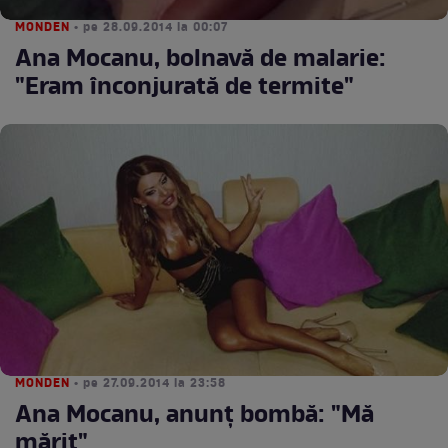
MONDEN
• pe 28.09.2014 la 00:07
Ana Mocanu, bolnavă de malarie:
"Eram înconjurată de termite"
MONDEN
• pe 27.09.2014 la 23:58
Ana Mocanu, anunţ bombă: "Mă
mărit"