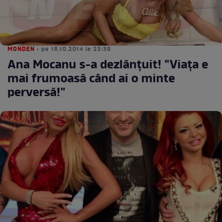
MONDEN
• pe 18.10.2014 la 23:39
Ana Mocanu s-a dezlănţuit! "Viaţa e
mai frumoasă când ai o minte
perversă!"