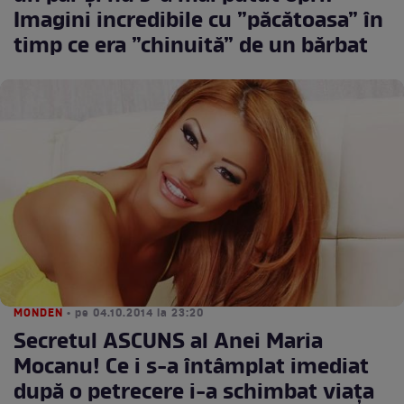
Imagini incredibile cu ”păcătoasa” în
timp ce era ”chinuită” de un bărbat
MONDEN
• pe 04.10.2014 la 23:20
Secretul ASCUNS al Anei Maria
Mocanu! Ce i s-a întâmplat imediat
după o petrecere i-a schimbat viaţa