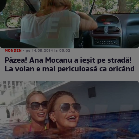
MONDEN
• pe 14.09.2014 la 00:02
Păzea! Ana Mocanu a ieșit pe stradă!
La volan e mai periculoasă ca oricând