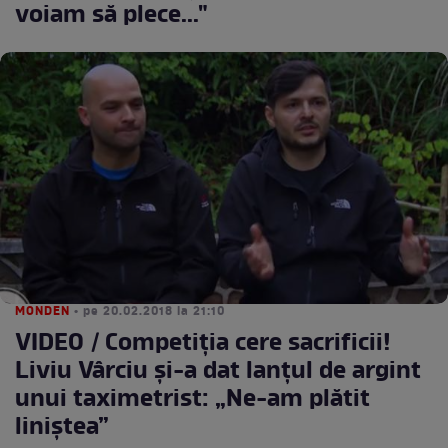
voiam să plece..."
MONDEN
• pe 20.02.2018 la 21:10
VIDEO / Competiţia cere sacrificii!
Liviu Vârciu şi-a dat lanţul de argint
unui taximetrist: „Ne-am plătit
liniştea”