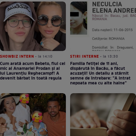
SHOWBIZ INTERN
• la 14:10
STIRI INTERNE
• la 13:30
Cum arată acum Bebeto, fiul cel
Familia fetiței de 11 ani,
mic al Anamariei Prodan și al
dispărută în Bacău, a făcut
lui Laurențiu Reghecampf! A
acuzații! Un detaliu a stârnit
devenit bărbat în toată regula
semne de întrebare: ”A intrat
nepoata mea cu alte haine”