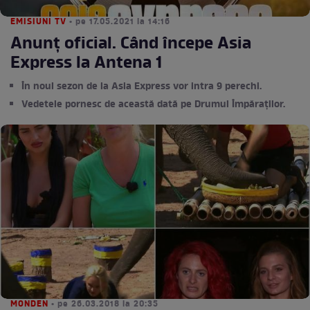
EMISIUNI TV
• pe 17.05.2021 la 14:16
Anunț oficial. Când începe Asia
Express la Antena 1
În noul sezon de la Asia Express vor intra 9 perechi.
Vedetele pornesc de această dată pe Drumul Împăraților.
MONDEN
• pe 26.03.2018 la 20:35