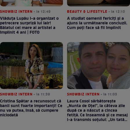
SHOWBIZ INTERN
• la 12:49
BEAUTY & LIFESTYLE
• la 12:10
Vlăduța Lupău i-a organizat o
A studiat oamenii fericiți și a
petrecere surpriză lui Iair!
ajuns la următoarele concluzii.
Băiatul cel mare al artistei a
Cum poți face să fii împlinit
împlinit 4 ani | FOTO
SHOWBIZ INTERN
• la 11:39
SHOWBIZ INTERN
• la 11:03
Cristina Spătar a recunoscut că
Laura Cosoi sărbătorește
banii sunt foarte importanți! Ce
„Nunta de Oțel”, la câteva zile
nu va putea, însă, să cumpere
după ce a născut a cincea
niciodată
fetiță. Ce înseamnă și ce mesaj
i-a transmis soțului: „Un tată
prezent schimbă totul”