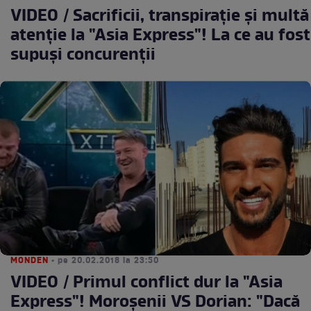
VIDEO / Sacrificii, transpiraţie şi multă
atenţie la "Asia Express"! La ce au fost
supuşi concurenţii
MONDEN
• pe 20.02.2018 la 23:50
VIDEO / Primul conflict dur la "Asia
Express"! Moroşenii VS Dorian: "Dacă