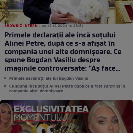
SHOWBIZ INTERN
• pe 12.12.2024 la 23:51
Primele declarații ale încă soțului
Alinei Petre, după ce s-a afișat în
compania unei alte domnișoare. Ce
spune Bogdan Vasiliu despre
imaginile controversate: "Aș face
orice să mă împac cu ea"
Primele declarații ale lui Bogdan Vasiliu
Ce spune încă soțul Alinei Petre după ce a fost surprins în
compania altei domnișoare