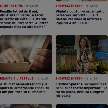
STIRI INTERNE
• la 13:30
SHOWBIZ INTERN
• la 12:49
Familia fetiței de 11 ani,
Vlăduța Lupău i-a organizat o
dispărută în Bacău, a făcut
petrecere surpriză lui Iair!
acuzații! Un detaliu a stârnit
Băiatul cel mare al artistei a
semne de întrebare: ”A intrat
împlinit 4 ani | FOTO
nepoata mea cu alte haine”
BEAUTY & LIFESTYLE
• la 12:10
SHOWBIZ INTERN
• la 11:39
A studiat oamenii fericiți și a
Cristina Spătar a recunoscut că
ajuns la următoarele concluzii.
banii sunt foarte importanți! Ce
Cum poți face să fii împlinit
nu va putea, însă, să cumpere
niciodată