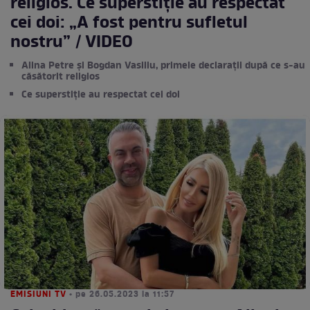
religios. Ce superstiție au respectat
cei doi: „A fost pentru sufletul
nostru” / VIDEO
Alina Petre și Bogdan Vasiliu, primele declarații după ce s-au
căsătorit religios
Ce superstiție au respectat cei doi
EMISIUNI TV
• pe 26.05.2023 la 11:57