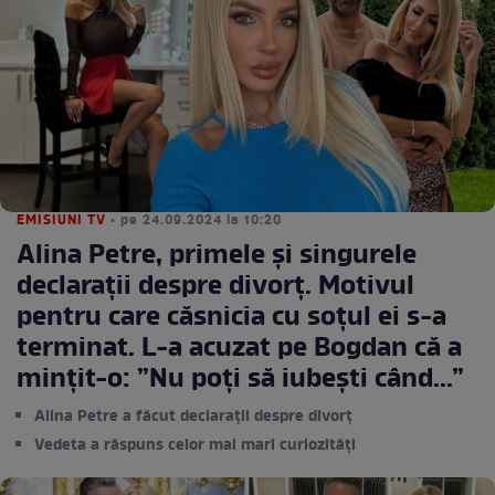
EMISIUNI TV
• pe 24.09.2024 la 10:20
Alina Petre, primele și singurele
declarații despre divorț. Motivul
pentru care căsnicia cu soțul ei s-a
terminat. L-a acuzat pe Bogdan că a
mințit-o: ”Nu poți să iubești când...”
Alina Petre a făcut declarații despre divorț
Vedeta a răspuns celor mai mari curiozități