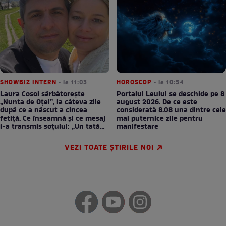
SHOWBIZ INTERN
• la 11:03
HOROSCOP
• la 10:54
Laura Cosoi sărbătorește
Portalul Leului se deschide pe 8
„Nunta de Oțel”, la câteva zile
august 2026. De ce este
după ce a născut a cincea
considerată 8.08 una dintre cele
fetiță. Ce înseamnă și ce mesaj
mai puternice zile pentru
i-a transmis soțului: „Un tată
manifestare
prezent schimbă totul”
VEZI TOATE ȘTIRILE NOI