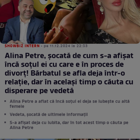
SHOWBIZ INTERN
• pe 11.12.2024 la 22:53
Alina Petre, șocată de cum s-a afișat
încă soțul ei cu care e în proces de
divorț! Bărbatul se afla deja într-o
relație, dar în același timp o căuta cu
disperare pe vedetă
Alina Petre a aflat că încă soțul ei deja se iubește cu altă
femeie
Vedeta, șocată de ultimele informații
S-a afișat deja cu iubita, dar în tot acest timp o căuta pe
Alina Petre