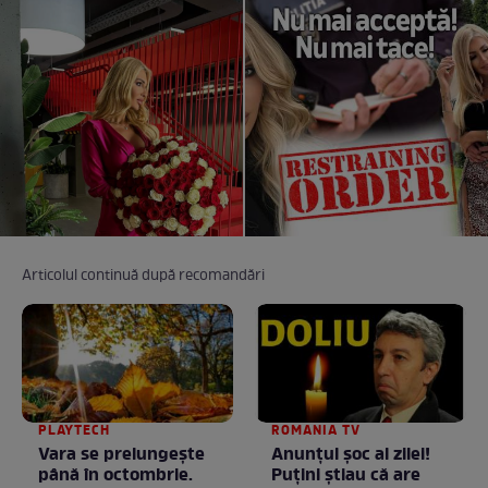
Articolul continuă după recomandări
PLAYTECH
ROMANIA TV
Vara se prelungeşte
Anunţul şoc al zilei!
până în octombrie.
Puţini ştiau că are