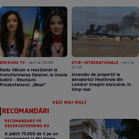
EMISIUNI TV
• ieri la 22:06
STIRI INTERNATIONALE
• ieri la
21:16
Radu Vâlcan a reacționat la
Incendiu de proporții la
transformarea Daianei, la Insula
aeroportul Heathrow din
Iubirii - Reuniuni.
Londra! Imagini exclusive, în
Prezentatorul: „Wow!”
timp real
VEZI MAI MULT
RECOMANDĂRI
RECOMANDARE PE
OBSERVATORNEWS.RO
A plătit 75.000 de € pe un