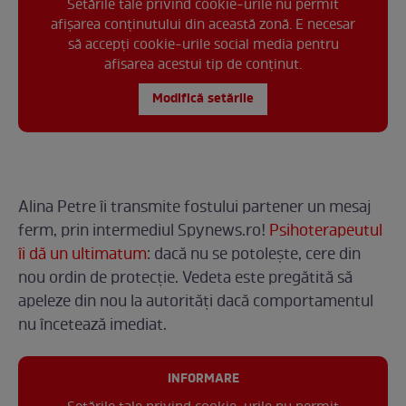
Setările tale privind cookie-urile nu permit
afișarea conținutului din această zonă. E necesar
să accepți cookie-urile social media pentru
afisarea acestui tip de conținut.
Modifică setările
Alina Petre îi transmite fostului partener un mesaj
ferm, prin intermediul Spynews.ro!
Psihoterapeutul
îi dă un ultimatum
: dacă nu se potolește, cere din
nou ordin de protecție. Vedeta este pregătită să
apeleze din nou la autorități dacă comportamentul
nu încetează imediat.
INFORMARE