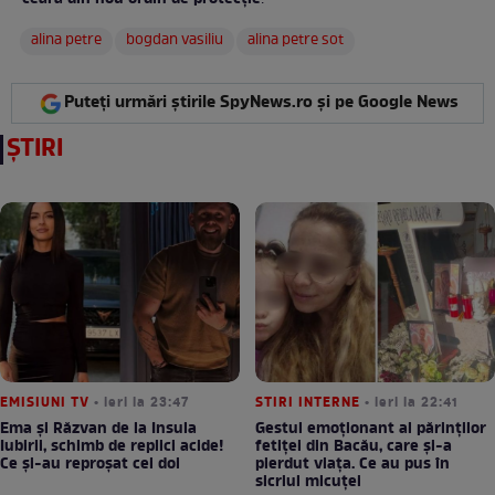
:
alina petre
bogdan vasiliu
alina petre sot
Puteți urmări știrile SpyNews.ro și pe Google News
ȘTIRI
EMISIUNI TV
• ieri la 23:47
STIRI INTERNE
• ieri la 22:41
Ema și Răzvan de la Insula
Gestul emoționant al părinților
Iubirii, schimb de replici acide!
fetiței din Bacău, care și-a
Ce și-au reproșat cei doi
pierdut viața. Ce au pus în
sicriul micuței