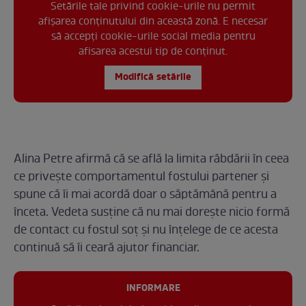
Setările tale privind cookie-urile nu permit
afișarea conținutului din această zonă. E necesar
să accepți cookie-urile social media pentru
afisarea acestui tip de conținut.
Modifică setările
Alina Petre afirmă că se află la limita răbdării în ceea
ce privește comportamentul fostului partener și
spune că îi mai acordă doar o săptămână pentru a
înceta. Vedeta susține că nu mai dorește nicio formă
de contact cu fostul soț și nu înțelege de ce acesta
continuă să îi ceară ajutor financiar.
INFORMARE