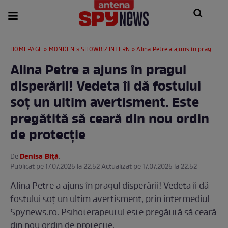
HOMEPAGE
»
MONDEN
»
SHOWBIZ INTERN
» Alina Petre a ajuns în pragul disperării! Vedeta îi dă fostului soț un ultim avertisment. Este pregătită să ceară din nou ordin de protecție
Alina Petre a ajuns în pragul
disperării! Vedeta îi dă fostului
soț un ultim avertisment. Este
pregătită să ceară din nou ordin
de protecție
Denisa Biță
De
.
Publicat pe 17.07.2025 la 22:52 Actualizat pe 17.07.2025 la 22:52
Alina Petre a ajuns în pragul disperării! Vedeta îi dă
fostului soț un ultim avertisment, prin intermediul
Spynews.ro. Psihoterapeutul este pregătită să ceară
din nou ordin de protecție.