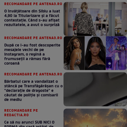
RECOMANDARE PE ANTENA3.RO
O învățătoare din Sibiu a luat
4,90 la Titularizare și a făcut
contestație. Când s-au afișat
rezultatele, a avut o surpriză
RECOMANDARE PE ANTENA3.RO
După ce i-au fost descoperite
mesajele vechi de pe
Instagram, o regină a
frumuseții a rămas fără
coroană
RECOMANDARE PE ANTENA3.RO
Bărbatul care a vandalizat o
stâncă pe Transfăgărășan cu o
"declaraţie de dragoste" e
căutat de poliție și comisarii
de mediu
RECOMANDARE PE
REDACTIA.RO
Ce să nu arunci SUB NICI O