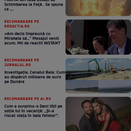
FORMA din casă astăzi, de
Schimbarea la Față . Se spune
ca ....
RECOMANDARE PE
REDACTIA.RO
«Am decis împreună cu
Mirabela să..." Mesajul venit
acum. Mii de reactii INSTANT
RECOMANDARE PE
JURNALUL.RO
Investigație, Canalul Bala: Cum
au dispărut milioane de euro
pe Dunăre
RECOMANDARE PE A1.RO
Cum a surprins-o Dani Oțil pe
soția lui în vacanță: „Și-a
riscat viața în baia fetelor”: