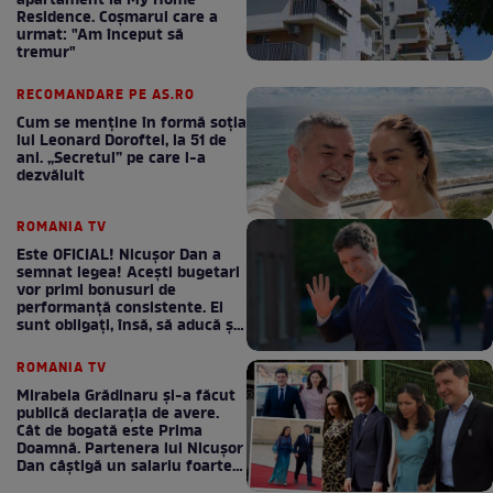
apartament la My Home
Residence. Coşmarul care a
urmat: "Am început să
tremur"
RECOMANDARE PE AS.RO
Cum se menţine în formă soţia
lui Leonard Doroftei, la 51 de
ani. „Secretul” pe care l-a
dezvăluit
ROMANIA TV
Este OFICIAL! Nicușor Dan a
semnat legea! Acești bugetari
vor primi bonusuri de
performanță consistente. Ei
sunt obligați, însă, să aducă și
bani la bugetul de stat
ROMANIA TV
Mirabela Grădinaru și-a făcut
publică declarația de avere.
Cât de bogată este Prima
Doamnă. Partenera lui Nicușor
Dan câștigă un salariu foarte
bun în fiecare lună!