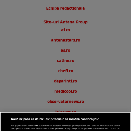
Echipa redactionala
Site-uri Antena Group
a1.ro
antenastars.ro
as.ro
catine.ro
chefi.ro
deparinti.ro
medicool.ro
observatornews.ro
tvhappy.ro
Nouă ne pasă ca datele tale personale să rămână confidențiale
useit.ro
589
Noi și partenerii noștri
stocăm și/sau accesăm informații pe dispozitivul dvs., precum identificatorii cookie
unici pentru prelucrarea datelor cu caracter personal. Puteți accepta sau gestiona preferințele dvs. făcând clic