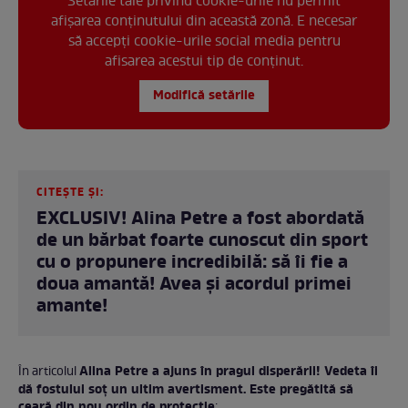
Setările tale privind cookie-urile nu permit
afișarea conținutului din această zonă. E necesar
să accepți cookie-urile social media pentru
afisarea acestui tip de conținut.
Modifică setările
CITEȘTE ȘI:
EXCLUSIV! Alina Petre a fost abordată
de un bărbat foarte cunoscut din sport
cu o propunere incredibilă: să îi fie a
doua amantă! Avea şi acordul primei
amante!
Alina Petre a ajuns în pragul disperării! Vedeta îi
În articolul
dă fostului soț un ultim avertisment. Este pregătită să
ceară din nou ordin de protecție