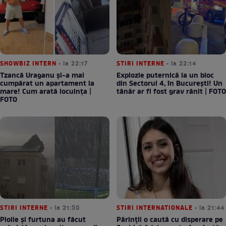
SHOWBIZ INTERN
• la 22:17
STIRI INTERNE
• la 22:14
Tzancă Uraganu și-a mai
Explozie puternică la un bloc
cumpărat un apartament la
din Sectorul 4, în București! Un
mare! Cum arată locuința |
tânăr ar fi fost grav rănit | FOTO
FOTO
STIRI INTERNE
• la 21:50
STIRI INTERNATIONALE
• la 21:44
Ploile și furtuna au făcut
Părinții o caută cu disperare pe