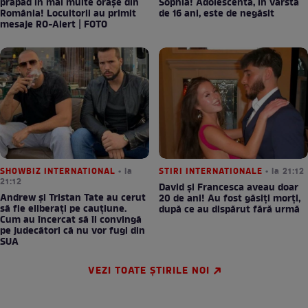
prăpăd în mai multe orașe din
Sophia! Adolescenta, în vârstă
România! Locuitorii au primit
de 16 ani, este de negăsit
mesaje RO-Alert | FOTO
SHOWBIZ INTERNATIONAL
• la
STIRI INTERNATIONALE
• la 21:12
21:12
David și Francesca aveau doar
Andrew și Tristan Tate au cerut
20 de ani! Au fost găsiți morți,
să fie eliberați pe cauțiune.
după ce au dispărut fără urmă
Cum au încercat să îi convingă
pe judecători că nu vor fugi din
SUA
VEZI TOATE ȘTIRILE NOI