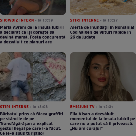
SHOWBIZ INTERN
• la 13:39
STIRI INTERNE
• la 13:27
Maria Avram de la Insula Iubirii
Alertă de inundații în România!
a declarat că își dorește să
Cod galben de viituri rapide în
devină mamă. Fosta concurentă
26 de județe
a dezvăluit ce planuri are
STIRI INTERNE
• la 13:08
EMISIUNI TV
• la 12:31
Bărbatul prins că făcea graffiti
Ella Vișan a dezvăluit
pe stâncile de pe
momentul de la Insula Iubirii pe
Transfăgărășan a explicat
care nu a putut să îl privească:
gestul ilegal pe care l-a făcut.
„Nu am curajul”
Ce le-a spus turiștilor