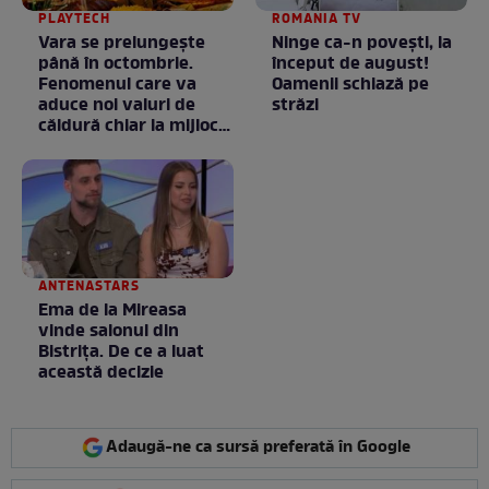
PLAYTECH
ROMANIA TV
Vara se prelungeşte
Ninge ca-n povești, la
până în octombrie.
început de august!
Fenomenul care va
Oamenii schiază pe
aduce noi valuri de
străzi
căldură chiar la mijlocul
toamnei
ANTENASTARS
Ema de la Mireasa
vinde salonul din
Bistrița. De ce a luat
această decizie
Adaugă-ne ca sursă preferată în Google