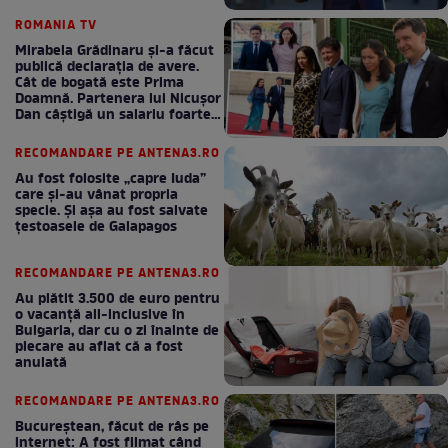
bani la bugetul de stat
ROMANIA TV
Mirabela Grădinaru și-a făcut
publică declarația de avere.
Cât de bogată este Prima
Doamnă. Partenera lui Nicușor
Dan câștigă un salariu foarte
bun în fiecare lună!
RECOMANDARE PE ANTENA3.RO
Au fost folosite „capre Iuda”
care și-au vânat propria
specie. Și așa au fost salvate
țestoasele de Galapagos
RECOMANDARE PE ANTENA3.RO
Au plătit 3.500 de euro pentru
o vacanță all-inclusive în
Bulgaria, dar cu o zi înainte de
plecare au aflat că a fost
anulată
RECOMANDARE PE ANTENA3.RO
Bucureștean, făcut de râs pe
internet: A fost filmat când