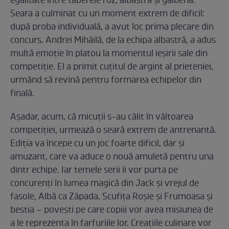
egalitate între taberele roz, albastră și galbenă.
Seara a culminat cu un moment extrem de dificil:
după proba individuală, a avut loc prima plecare din
concurs. Andrei Mihăilă, de la echipa albastră, a adus
multă emoție în platou la momentul ieșirii sale din
competiție. El a primit cuțitul de argint al prieteniei,
urmând să revină pentru formarea echipelor din
finală.
Așadar, acum, că micuții s-au călit în vâltoarea
competiției, urmează o seară extrem de antrenantă.
Ediția va începe cu un joc foarte dificil, dar și
amuzant, care va aduce o nouă amuletă pentru una
dintr echipe. Iar temele serii îi vor purta pe
concurenți în lumea magică din Jack și vrejul de
fasole, Albă ca Zăpada, Scufița Roșie și Frumoasa și
bestia – povești pe care copiii vor avea misiunea de
a le reprezenta în farfuriile lor. Creațiile culinare vor