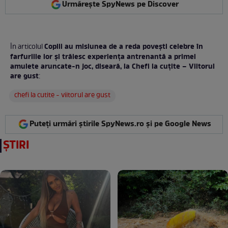
Urmărește SpyNews pe Discover
Copiii au misiunea de a reda povești celebre în
În articolul
farfuriile lor și trăiesc experiența antrenantă a primei
amulete aruncate-n joc, diseară, la Chefi la cuțite – Viitorul
are gust
:
chefi la cutite - viitorul are gust
Puteți urmări știrile SpyNews.ro și pe Google News
ȘTIRI