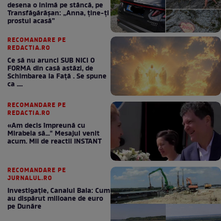
desena o inimă pe stâncă, pe
Transfăgărășan: „Anna, ține-ți
prostul acasă”
RECOMANDARE PE
REDACTIA.RO
Ce să nu arunci SUB NICI O
FORMA din casă astăzi, de
Schimbarea la Față . Se spune
ca ....
RECOMANDARE PE
REDACTIA.RO
«Am decis împreună cu
Mirabela să..." Mesajul venit
acum. Mii de reactii INSTANT
RECOMANDARE PE
JURNALUL.RO
Investigație, Canalul Bala: Cum
au dispărut milioane de euro
pe Dunăre