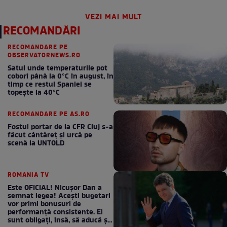
VEZI MAI MULT
RECOMANDĂRI
RECOMANDARE PE
OBSERVATORNEWS.RO
Satul unde temperaturile pot
coborî până la 0°C în august, în
timp ce restul Spaniei se
topește la 40°C
RECOMANDARE PE AS.RO
Fostul portar de la CFR Cluj s-a
făcut cântăreţ şi urcă pe
scenă la UNTOLD
ROMANIA TV
Este OFICIAL! Nicușor Dan a
semnat legea! Acești bugetari
vor primi bonusuri de
performanță consistente. Ei
sunt obligați, însă, să aducă și