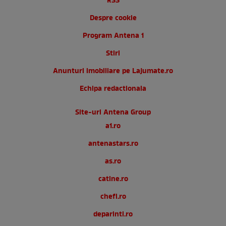
RSS
Despre cookie
Program Antena 1
Stiri
Anunturi imobiliare pe Lajumate.ro
Echipa redactionala
Site-uri Antena Group
a1.ro
antenastars.ro
as.ro
catine.ro
chefi.ro
deparinti.ro