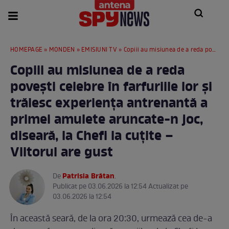
HOMEPAGE
»
MONDEN
»
EMISIUNI TV
» Copiii au misiunea de a reda povești celebre în farfuriile lor și trăiesc experiența antrenantă a primei amulete aruncate-n joc, diseară, la Chefi la cuțite – Viitorul are gust
Copiii au misiunea de a reda
povești celebre în farfuriile lor și
trăiesc experiența antrenantă a
primei amulete aruncate-n joc,
diseară, la Chefi la cuțite –
Viitorul are gust
Patrisia Brătan
De
.
Publicat pe 03.06.2026 la 12:54 Actualizat pe
03.06.2026 la 12:54
În această seară, de la ora 20:30, urmează cea de-a