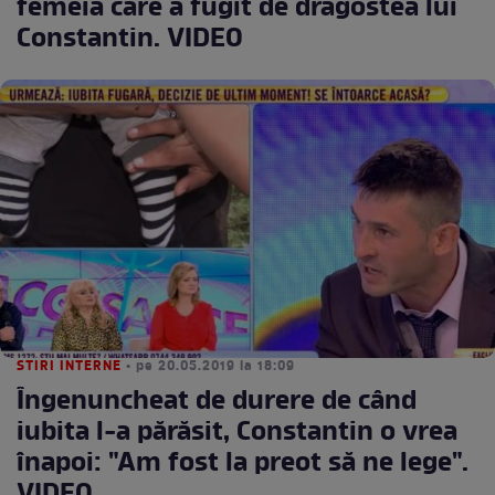
femeia care a fugit de dragostea lui
Constantin. VIDEO
STIRI INTERNE
• pe 20.05.2019 la 18:09
Îngenuncheat de durere de când
iubita l-a părăsit, Constantin o vrea
înapoi: "Am fost la preot să ne lege".