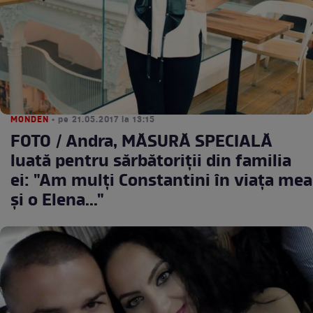
MONDEN
• pe 21.05.2017 la 13:15
FOTO / Andra, MĂSURĂ SPECIALĂ
luată pentru sărbătoriţii din familia
ei: "Am mulți Constantini în viața mea
şi o Elena..."