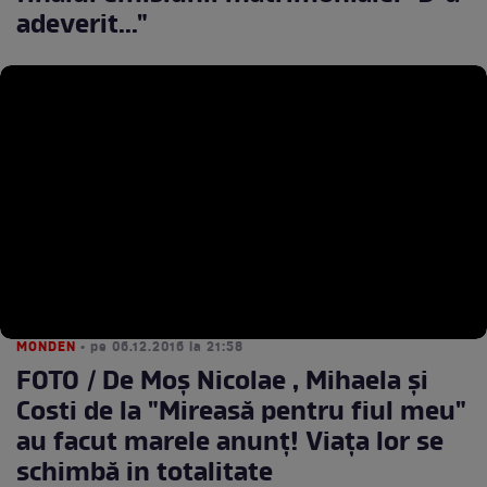
adeverit..."
MONDEN
• pe 06.12.2016 la 21:58
FOTO / De Moş Nicolae , Mihaela şi
Costi de la "Mireasă pentru fiul meu"
au facut marele anunţ! Viaţa lor se
schimbă in totalitate