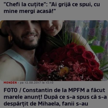
"Chefi la cuţite": "Ai grijă ce spui, cu
mine mergi acasă!"
MONDEN
• pe 12.09.2017 la 15:10
FOTO / Constantin de la MPFM a făcut
marele anunț! După ce s-a spus că s-a
despărțit de Mihaela, fanii s-au