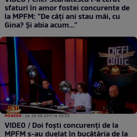
VIDEO / Chef Scărlătescu i-a cerut
sfaturi în amor fostei concurente de
la MPFM: "De câţi ani stau măi, cu
Gina? Şi abia acum..."
MONDEN
• pe 26.09.2017 la 20:55
VIDEO / Doi foşti concurenţi de la
MPFM s-au duelat în bucătăria de la