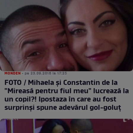
MONDEN
• pe 23.09.2016 la 17:25
FOTO / Mihaela şi Constantin de la
"Mireasă pentru fiul meu" lucrează la
un copil?! Ipostaza în care au fost
surprinşi spune adevărul gol-goluţ