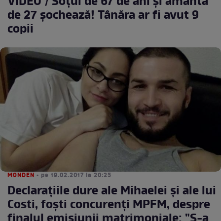
VIDEO / Soțul de 67 de ani și amanta
de 27 șochează! Tânăra ar fi avut 9
copii
MONDEN
• pe 19.02.2017 la 20:25
Declaraţiile dure ale Mihaelei şi ale lui
Costi, foşti concurenţi MPFM, despre
finalul emisiunii matrimoniale: "S-a