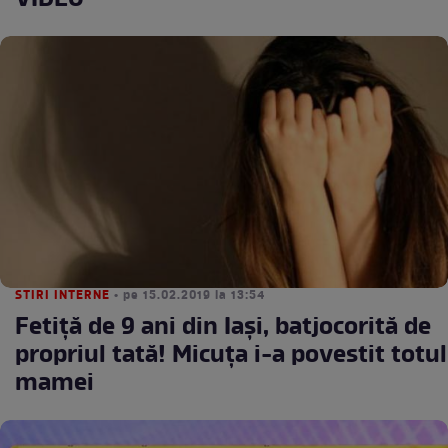
VIDEO
STIRI INTERNE
• pe 15.02.2019 la 13:54
Fetiţă de 9 ani din Iaşi, batjocorită de
propriul tată! Micuţa i-a povestit totul
mamei