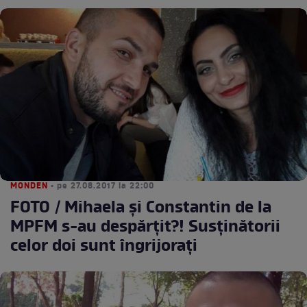
MONDEN
• pe 27.08.2017 la 22:00
FOTO / Mihaela și Constantin de la
MPFM s-au despărțit?! Susținătorii
celor doi sunt îngrijorați