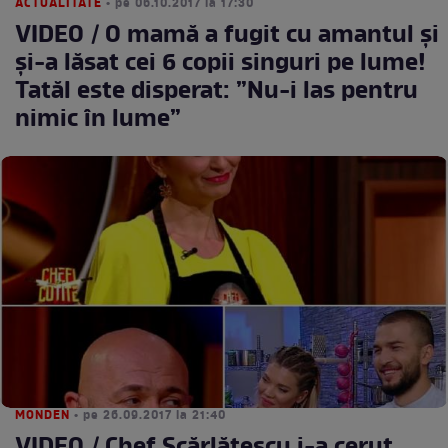
ACTUALITATE
• pe 06.10.2017 la 17:30
VIDEO / O mamă a fugit cu amantul și
și-a lăsat cei 6 copii singuri pe lume!
Tatăl este disperat: ”Nu-i las pentru
nimic în lume”
MONDEN
• pe 26.09.2017 la 21:40