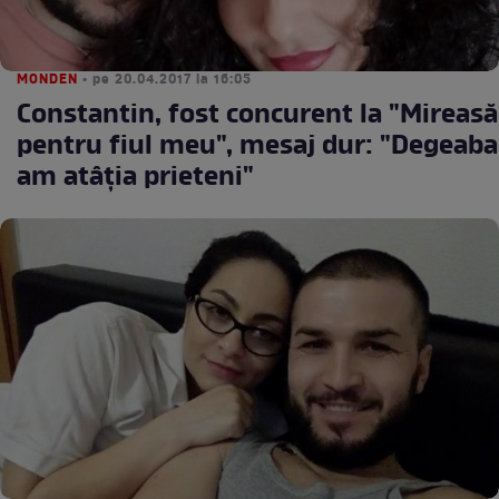
MONDEN
• pe 20.04.2017 la 16:05
Constantin, fost concurent la "Mireasă
pentru fiul meu", mesaj dur: "Degeaba
am atâţia prieteni"