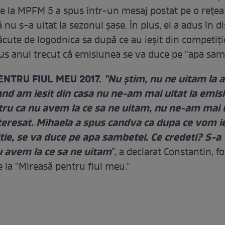
e la MPFM 5 a spus într-un mesaj postat pe o reţea
ă nu s-a uitat la sezonul şase. În plus, el a adus în di
făcute de logodnica sa după ce au ieşit din competiţi
us anul trecut că emisiunea se va duce pe "apa samb
NTRU FIUL MEU 2017.
"Nu ştim, nu ne uitam la a
and am iesit din casa nu ne-am mai uitat la emis
ru ca nu avem la ce sa ne uitam, nu ne-am mai u
teresat. Mihaela a spus candva ca dupa ce vom ie
tie, se va duce pe apa sambetei. Ce credeti? S-a
u avem la ce sa ne uitam
”, a declarat Constantin, fo
 la "Mireasă pentru fiul meu."