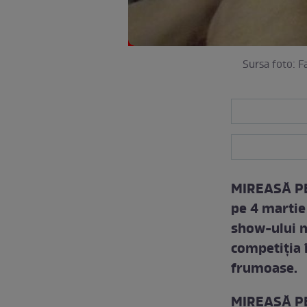
Sursa foto: 
MIREASĂ PEN
pe 4 martie 
show-ului m
competiţia î
frumoase.
MIREASĂ PE