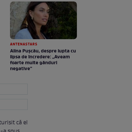
ANTENASTARS
Alina Pușcău, despre lupta cu
lipsa de încredere: „Aveam
foarte multe gânduri
negative”
urisit că el
i-a spus