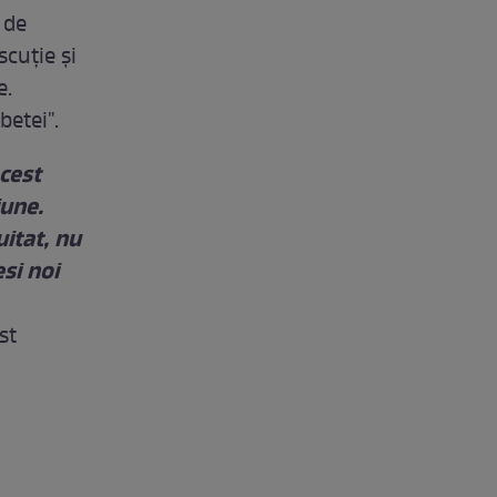
 de
scuţie şi
e.
etei".
cest
iune.
itat, nu
si noi
st