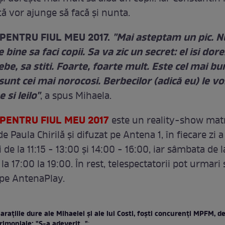
că vor ajunge să facă şi nunta.
PENTRU FIUL MEU 2017.
"Mai asteptam un pic. Nu
e bine sa faci copii. Sa va zic un secret: el isi dor
be, sa stiti. Foarte, foarte mult. Este cel mai bu
, sunt cei mai norocosi. Berbecilor (adică eu) le 
 si leilo"
, a spus Mihaela.
PENTRU FIUL MEU 2017
este un reality-show mat
e Paula Chirilă şi difuzat pe Antena 1, în fiecare zi a
de la 11:15 - 13:00 şi 14:00 - 16:00, iar sâmbata de l
 la 17:00 la 19:00. În rest, telespectatorii pot urmar
pe AntenaPlay.
araţiile dure ale Mihaelei şi ale lui Costi, foşti concurenţi MPFM, d
imoniale: "S-a adeverit..."
: