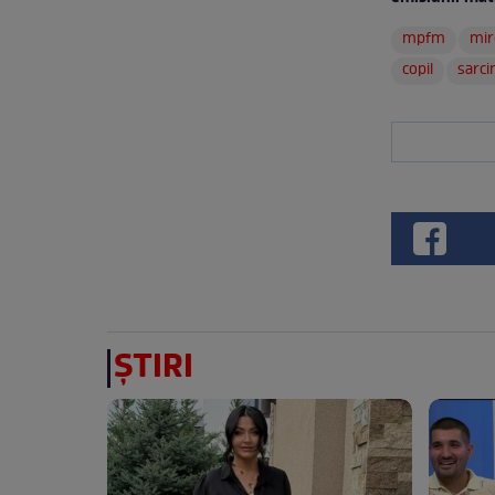
mpfm
mir
copil
sarci
ȘTIRI