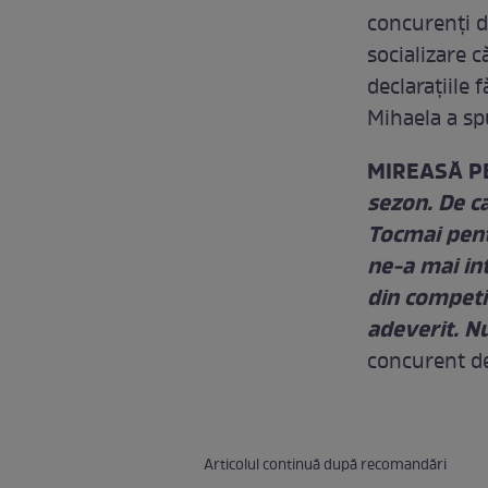
concurenţi d
socializare c
declaraţiile 
Mihaela a sp
MIREASĂ PE
sezon. De c
Tocmai pent
ne-a mai in
din competi
adeverit. N
concurent de
Articolul continuă după recomandări