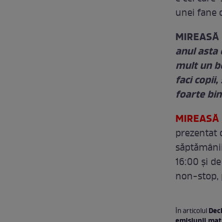
unei fane 
MIREASĂ 
anul asta 
mult un be
faci copii
foarte bine
MIREASĂ 
prezentat d
săptămânii 
16:00 şi de
non-stop, 
Decl
În articolul
emisiunii matr