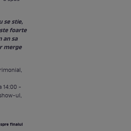
 se stie,
este foarte
n an sa
vor merge
rimonial,
a 14:00 -
i show-ul,
espre finalul