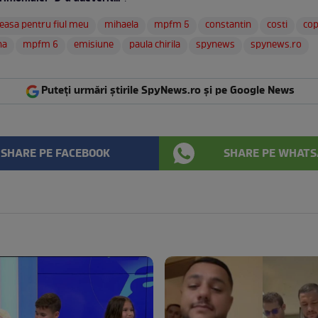
easa pentru fiul meu
mihaela
mpfm 5
constantin
costi
cop
na
mpfm 6
emisiune
paula chirila
spynews
spynews.ro
Puteți urmări știrile SpyNews.ro și pe Google News
SHARE PE FACEBOOK
SHARE PE WHATS