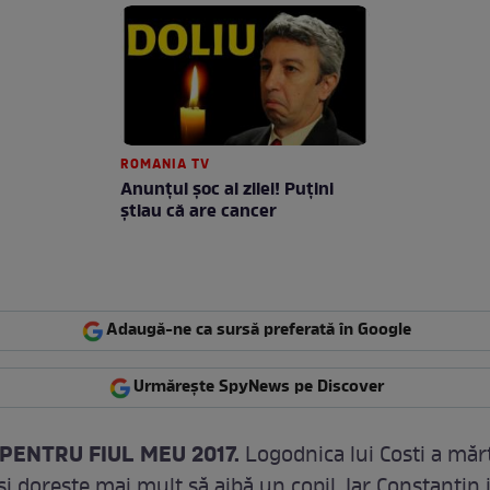
ROMANIA TV
Anunţul şoc al zilei! Puţini
ştiau că are cancer
Adaugă-ne ca sursă preferată în Google
Urmărește SpyNews pe Discover
PENTRU FIUL MEU 2017.
Logodnica lui Costi a mărt
şi doreşte mai mult să aibă un copil. Iar Constantin 