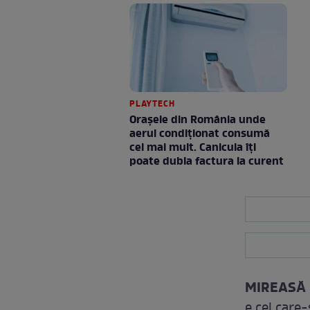
PLAYTECH
Orașele din România unde
aerul condiționat consumă
cel mai mult. Canicula îți
poate dubla factura la curent
MIREASĂ 
e cel care-