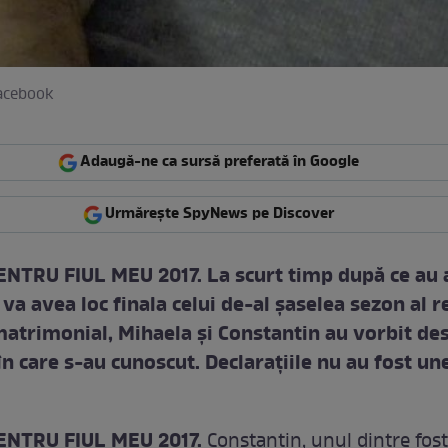
Facebook
Adaugă-ne ca sursă preferată în Google
Urmărește SpyNews pe Discover
TRU FIUL MEU 2017. La scurt timp după ce au a
va avea loc finala celui de-al şaselea sezon al r
atrimonial, Mihaela şi Constantin au vorbit de
n care s-au cunoscut. Declaraţiile nu au fost un
NTRU FIUL MEU 2017.
Constantin, unul dintre foşt