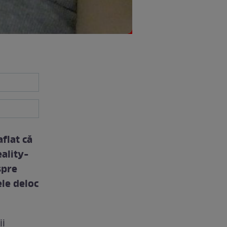
flat că
eality-
spre
ele deloc
ii