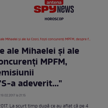
HOROSCOP
i şi ale lui Costi, foşti concurenţi MPFM, despre finalul emisiunii matrimoniale: "S-a adeverit..."
e ale Mihaelei şi ale
i concurenţi MPFM,
emisiunii
S-a adeverit..."
19.02.2017 la 21:15
. La scurt timp după ce au aflat că pe 4