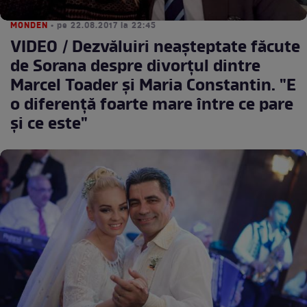
MONDEN
• pe 22.08.2017 la 22:45
VIDEO / Dezvăluiri neașteptate făcute
de Sorana despre divorţul dintre
Marcel Toader şi Maria Constantin. "E
o diferenţă foarte mare între ce pare
şi ce este"