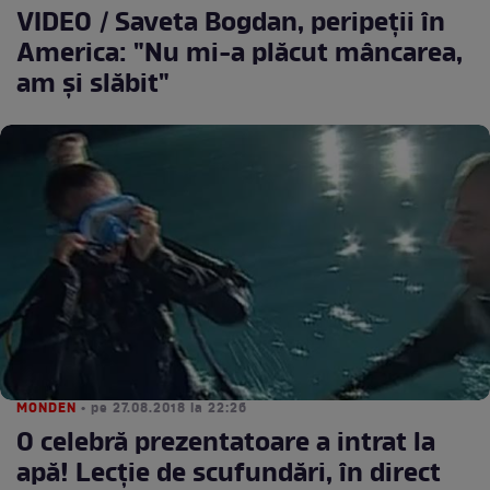
VIDEO / Saveta Bogdan, peripeții în
America: "Nu mi-a plăcut mâncarea,
am și slăbit"
MONDEN
• pe 27.08.2018 la 22:26
O celebră prezentatoare a intrat la
apă! Lecție de scufundări, în direct