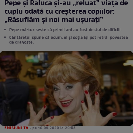
Pepe și Raluca și-au „reluat” viața de
cuplu odată cu creșterea copiilor:
„Răsuflăm și noi mai ușurați”
Pepe mărturisește că primii ani au fost destul de dificili.
Cântărețul spune că acum, el și soția își pot retrăi povestea
de dragoste.
EMISIUNI TV
• pe 10.09.2020 la 20:58