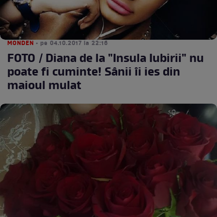
MONDEN
• pe 04.10.2017 la 22:16
FOTO / Diana de la "Insula Iubirii" nu
poate fi cuminte! Sânii îi ies din
maioul mulat