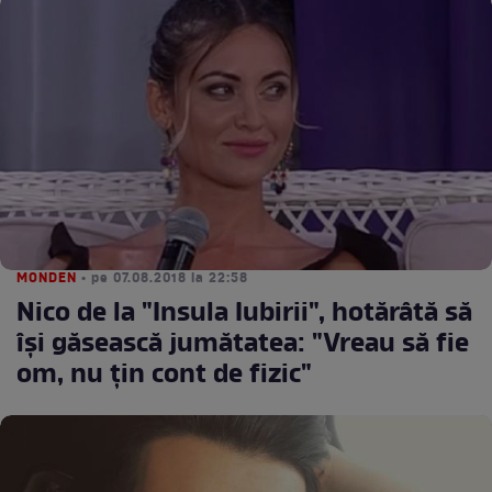
MONDEN
• pe 07.08.2018 la 22:58
Nico de la "Insula Iubirii", hotărâtă să
își găsească jumătatea: "Vreau să fie
om, nu țin cont de fizic"