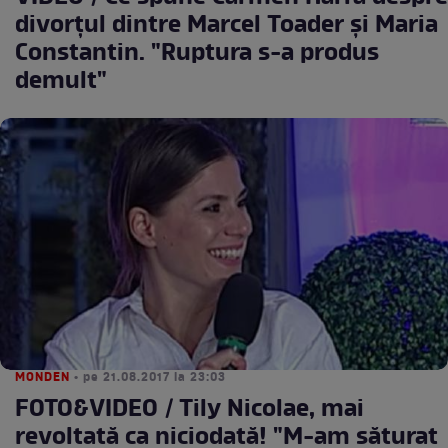
divorţul dintre Marcel Toader şi Maria
Constantin. "Ruptura s-a produs
demult"
MONDEN
• pe 21.08.2017 la 23:03
FOTO&VIDEO / Tily Nicolae, mai
revoltată ca niciodată! "M-am săturat