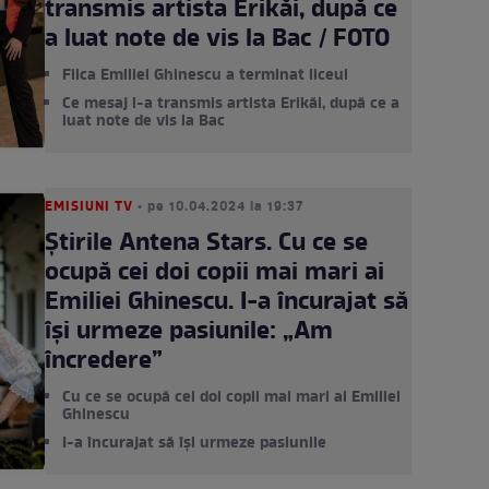
transmis artista Erikăi, după ce
a luat note de vis la Bac / FOTO
Fiica Emiliei Ghinescu a terminat liceul
Ce mesaj i-a transmis artista Erikăi, după ce a
luat note de vis la Bac
EMISIUNI TV
• pe 10.04.2024 la 19:37
Știrile Antena Stars. Cu ce se
ocupă cei doi copii mai mari ai
Emiliei Ghinescu. I-a încurajat să
își urmeze pasiunile: „Am
încredere”
Cu ce se ocupă cei doi copii mai mari ai Emiliei
Ghinescu
I-a încurajat să își urmeze pasiunile