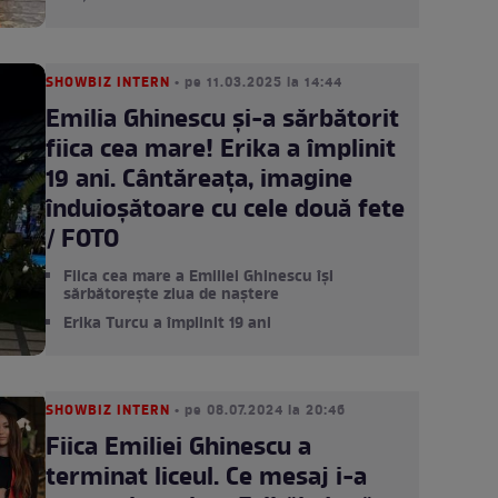
SHOWBIZ INTERN
• pe 11.03.2025 la 14:44
Emilia Ghinescu și-a sărbătorit
fiica cea mare! Erika a împlinit
19 ani. Cântăreața, imagine
înduioșătoare cu cele două fete
/ FOTO
Fiica cea mare a Emiliei Ghinescu își
sărbătorește ziua de naștere
Erika Turcu a împlinit 19 ani
SHOWBIZ INTERN
• pe 08.07.2024 la 20:46
Fiica Emiliei Ghinescu a
terminat liceul. Ce mesaj i-a