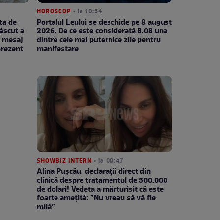
HOROSCOP
• la 10:54
ta de
Portalul Leului se deschide pe 8 august
născut a
2026. De ce este considerată 8.08 una
e mesaj
dintre cele mai puternice zile pentru
prezent
manifestare
SHOWBIZ INTERN
• la 09:47
Alina Pușcău, declarații direct din
clinică despre tratamentul de 500.000
de dolari! Vedeta a mărturisit că este
foarte amețită: ”Nu vreau să vă fie
milă”