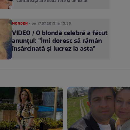
Cântăreața are două fete și un băiat
MONDEN
• pe 17.07.2015 la 15:30
VIDEO / O blondă celebră a făcut
anunţul: "Îmi doresc să rămân
însărcinată şi lucrez la asta"