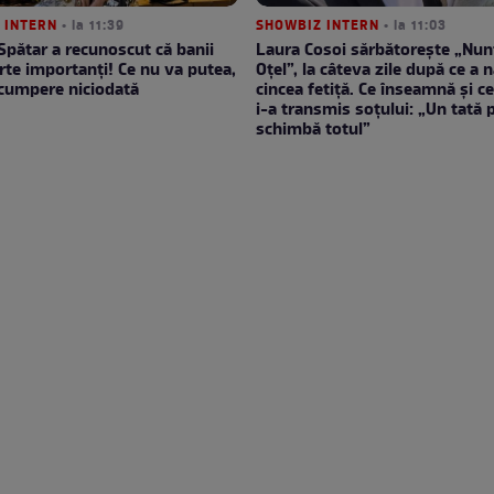
 INTERN
• la 11:39
SHOWBIZ INTERN
• la 11:03
 Spătar a recunoscut că banii
Laura Cosoi sărbătorește „Nun
rte importanți! Ce nu va putea,
Oțel”, la câteva zile după ce a 
 cumpere niciodată
cincea fetiță. Ce înseamnă și c
i-a transmis soțului: „Un tată 
schimbă totul”