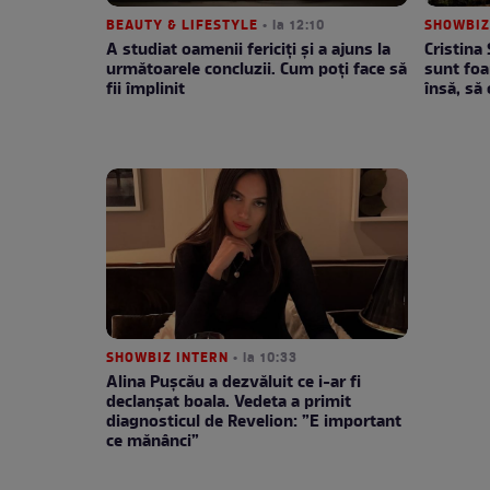
BEAUTY & LIFESTYLE
• la 12:10
SHOWBIZ
A studiat oamenii fericiți și a ajuns la
Cristina
următoarele concluzii. Cum poți face să
sunt foa
fii împlinit
însă, să
SHOWBIZ INTERN
• la 10:33
Alina Pușcău a dezvăluit ce i-ar fi
declanșat boala. Vedeta a primit
diagnosticul de Revelion: ”E important
ce mănânci”