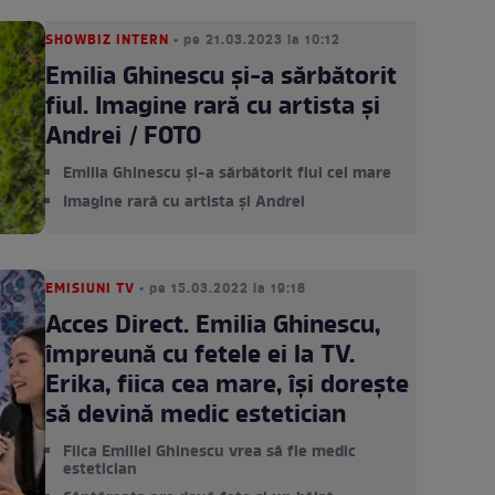
SHOWBIZ INTERN
• pe 21.03.2023 la 10:12
Emilia Ghinescu și-a sărbătorit
fiul. Imagine rară cu artista și
Andrei / FOTO
Emilia Ghinescu și-a sărbătorit fiul cel mare
Imagine rară cu artista și Andrei
EMISIUNI TV
• pe 15.03.2022 la 19:18
Acces Direct. Emilia Ghinescu,
împreună cu fetele ei la TV.
Erika, fiica cea mare, își dorește
să devină medic estetician
Fiica Emiliei Ghinescu vrea să fie medic
estetician