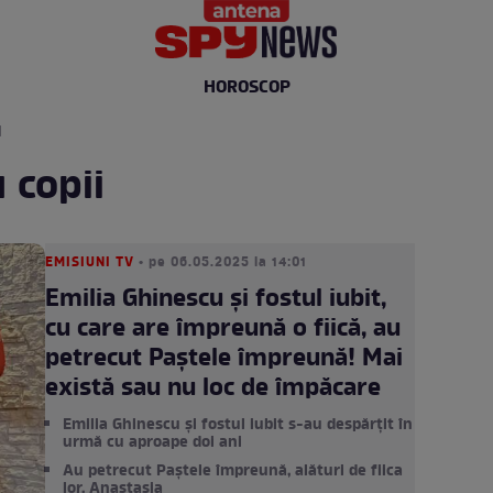
HOROSCOP
I
 copii
EMISIUNI TV
• pe 06.05.2025 la 14:01
Emilia Ghinescu și fostul iubit,
cu care are împreună o fiică, au
petrecut Paștele împreună! Mai
există sau nu loc de împăcare
Emilia Ghinescu și fostul iubit s-au despărțit în
urmă cu aproape doi ani
Au petrecut Paștele împreună, alături de fiica
lor, Anastasia