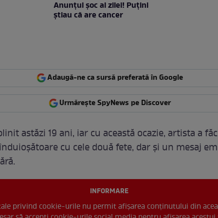
Anunţul şoc al zilei! Puţini
ştiau că are cancer
Adaugă-ne ca sursă preferată în Google
Urmărește SpyNews pe Discover
linit astăzi 19 ani, iar cu această ocazie, artista a fă
înduioșătoare cu cele două fete, dar și un mesaj e
ără.
INFORMARE
 tale privind cookie-urile nu permit afișarea conținutului din acea
esar să accepți cookie-urile social media pentru afisarea acestui 