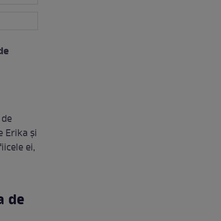
de
 de
 Erika și
icele ei,
a de