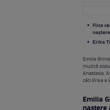
Fiica c
nașter
Erika T
Emilia Ghines
muzică popula
Anastasia. As
căci Erika a 
Emilia G
naștere a