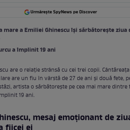
Urmărește SpyNews pe Discover
ea mare a Emiliei Ghinescu își sărbătorește ziua 
e
urcu a împlinit 19 ani
cu are o relație strânsă cu cei trei copii. Cântăreața
re are un fiu în vârstă de 27 de ani și două fete, pe
tăzi, artista o sărbătorește pe cea mai mare dintre fi
împlinit 19 ani.
hinescu, mesaj emoționant de ziu
 fiicei ei