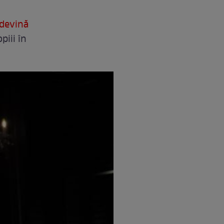
devină
piii în