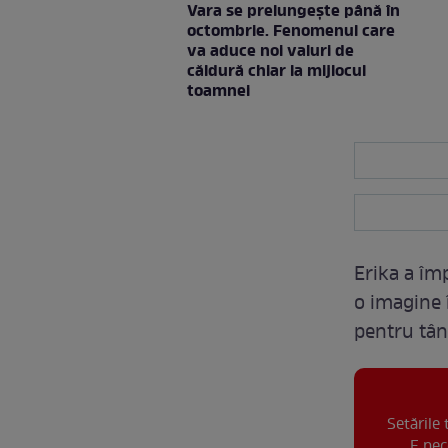
Vara se prelungeşte până în
octombrie. Fenomenul care
va aduce noi valuri de
căldură chiar la mijlocul
toamnei
Erika a împ
o imagine 
pentru tân
Setările
E nec