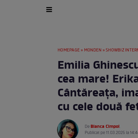
HOMEPAGE
»
MONDEN
»
SHOWBIZ INTER
Emilia Ghinescu
cea mare! Erika
Cântăreața, im
cu cele două fe
Bianca Cimpoi
De
.
Publicat pe 11.03.2025 la 14:4