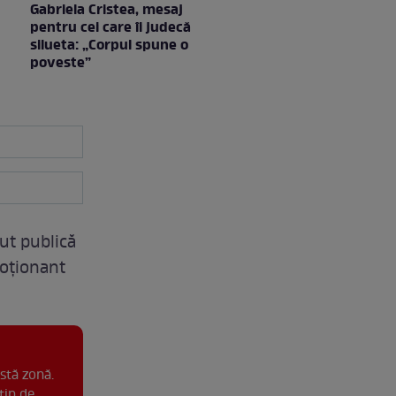
Gabriela Cristea, mesaj
pentru cei care îi judecă
silueta: „Corpul spune o
poveste”
cut publică
moționant
stă zonă.
tip de