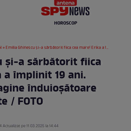
HOROSCOP
N
» Emilia Ghinescu și-a sărbătorit fiica cea mare! Erika a împlinit 19 ani. Cântăreața, imagine înduioșătoare cu cele două fete / FOTO
 și-a sărbătorit fiica
 a împlinit 19 ani.
agine înduioșătoare
te / FOTO
4 Actualizat pe 11.03.2025 la 14:44