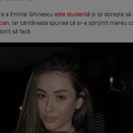
re a Emiliei Ghinescu
este studentă
și își dorește să
cian
, iar cântăreața spunea că și-a sprijinit mereu co
dorit să facă.