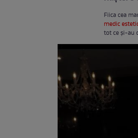
Fiica cea ma
medic esteti
tot ce și-au 