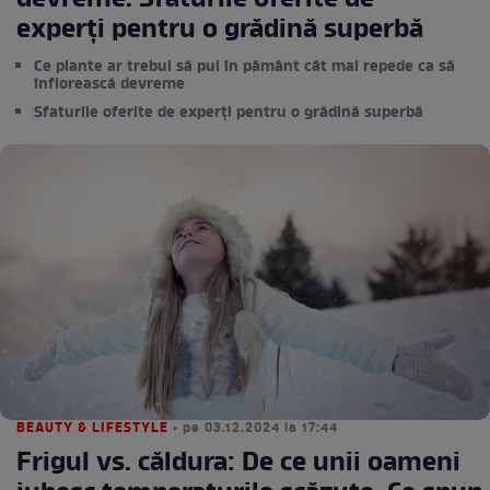
devreme. Sfaturile oferite de
experți pentru o grădină superbă
Ce plante ar trebui să pui în pământ cât mai repede ca să
înflorească devreme
Sfaturile oferite de experți pentru o grădină superbă
BEAUTY & LIFESTYLE
• pe 03.12.2024 la 17:44
Frigul vs. căldura: De ce unii oameni