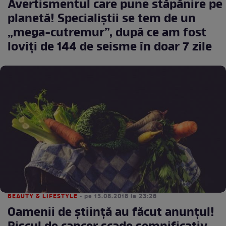
Avertismentul care pune stăpânire pe
planetă! Specialiștii se tem de un
„mega-cutremur”, după ce am fost
loviți de 144 de seisme în doar 7 zile
BEAUTY & LIFESTYLE
• pe 15.08.2018 la 23:26
Oamenii de ştiinţă au făcut anunţul!