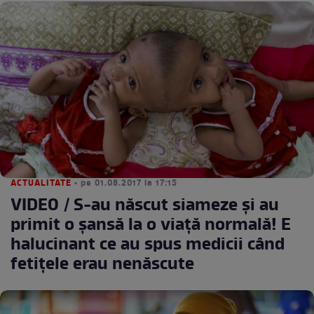
ACTUALITATE
• pe 01.08.2017 la 17:15
VIDEO / S-au născut siameze şi au
primit o şansă la o viaţă normală! E
halucinant ce au spus medicii când
fetiţele erau nenăscute