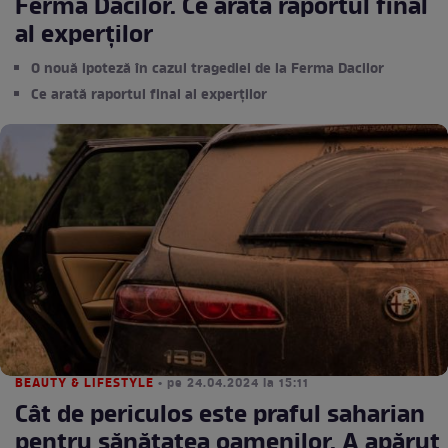
Ferma Dacilor. Ce arată raportul final
al experţilor
O nouă ipoteză în cazul tragediei de la Ferma Dacilor
Ce arată raportul final al experţilor
BEAUTY & LIFESTYLE
• pe 24.04.2024 la 15:11
Cât de periculos este praful saharian
pentru sănătatea oamenilor. A apărut