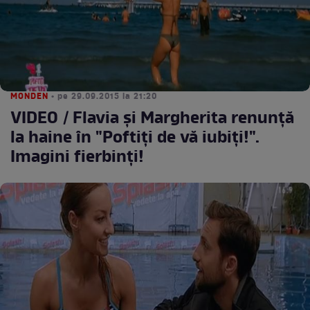
MONDEN
• pe 29.09.2015 la 21:20
VIDEO / Flavia şi Margherita renunţă
la haine în "Poftiţi de vă iubiţi!".
Imagini fierbinţi!