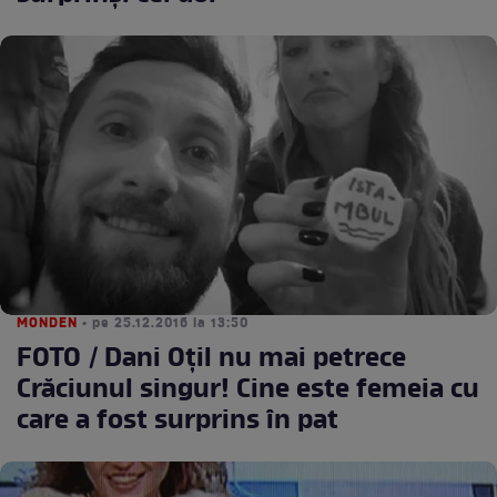
MONDEN
• pe 25.12.2016 la 13:50
FOTO / Dani Oțil nu mai petrece
Crăciunul singur! Cine este femeia cu
care a fost surprins în pat