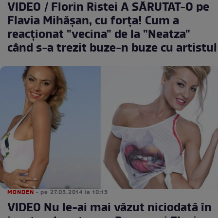
VIDEO / Florin Ristei A SĂRUTAT-O pe
Flavia Mihăşan, cu forţa! Cum a
reacţionat "vecina" de la "Neatza"
când s-a trezit buze-n buze cu artistul
MONDEN
• pe 27.05.2014 la 10:15
VIDEO Nu le-ai mai văzut niciodată în