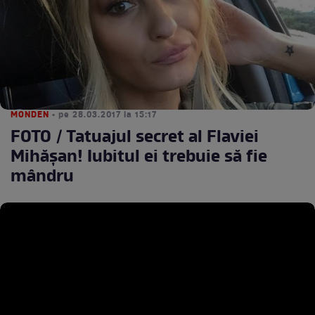
MONDEN
• pe 28.03.2017 la 15:17
FOTO / Tatuajul secret al Flaviei
Mihăşan! Iubitul ei trebuie să fie
mândru