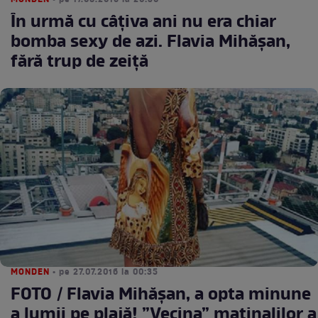
MONDEN
• pe 17.08.2016 la 20:30
În urmă cu câțiva ani nu era chiar
bomba sexy de azi. Flavia Mihășan,
fără trup de zeiță
MONDEN
• pe 27.07.2016 la 00:35
FOTO / Flavia Mihășan, a opta minune
a lumii pe plajă! ”Vecina” matinalilor a