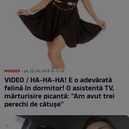
MONDEN
• pe 22.04.2016 la 11:10
VIDEO / HA-HA-HA! E o adevărată
felină în dormitor! O asistentă TV,
mărturisire picantă: "Am avut trei
perechi de cătuşe"