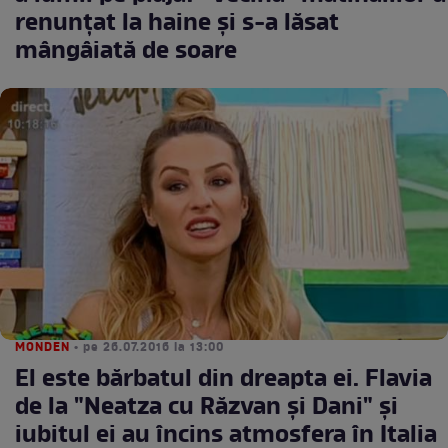
renunțat la haine și s-a lăsat
mângâiată de soare
MONDEN
• pe 26.07.2016 la 13:00
El este bărbatul din dreapta ei. Flavia
de la "Neatza cu Răzvan şi Dani" şi
iubitul ei au încins atmosfera în Italia