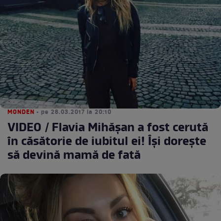
MONDEN
• pe 28.03.2017 la 20:10
VIDEO / Flavia Mihăşan a fost cerută
în căsătorie de iubitul ei! Îşi doreşte
să devină mamă de fată