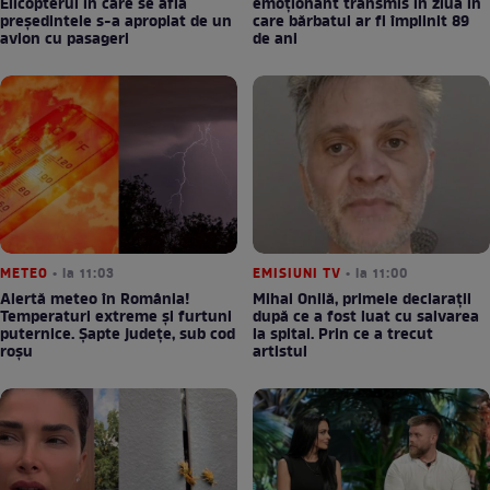
Elicopterul în care se afla
emoționant transmis în ziua în
președintele s-a apropiat de un
care bărbatul ar fi împlinit 89
avion cu pasageri
de ani
METEO
• la 11:03
EMISIUNI TV
• la 11:00
Alertă meteo în România!
Mihai Onilă, primele declarații
Temperaturi extreme și furtuni
după ce a fost luat cu salvarea
puternice. Șapte județe, sub cod
la spital. Prin ce a trecut
roșu
artistul