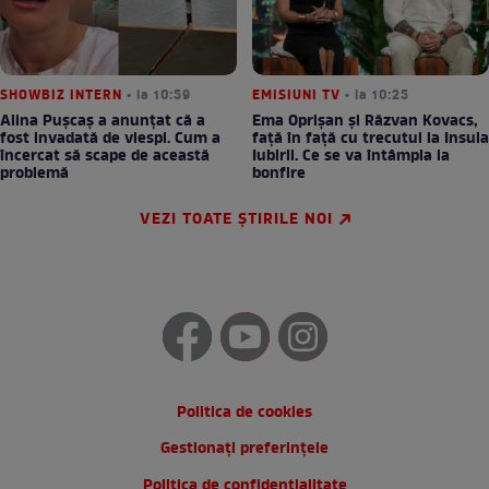
SHOWBIZ INTERN
• la 10:59
EMISIUNI TV
• la 10:25
Alina Pușcaș a anunțat că a
Ema Oprișan și Răzvan Kovacs,
fost invadată de viespi. Cum a
față în față cu trecutul la Insula
încercat să scape de această
Iubirii. Ce se va întâmpla la
problemă
bonfire
VEZI TOATE ȘTIRILE NOI
Politica de cookies
Gestionați preferințele
Politica de confidentialitate