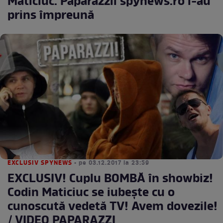
Maticiuc. Paparazzii spynews.ro i-au
prins împreună
EXCLUSIV SPYNEWS
• pe 03.12.2017 la 23:59
EXCLUSIV! Cuplu BOMBĂ în showbiz!
Codin Maticiuc se iubește cu o
cunoscută vedetă TV! Avem dovezile!
/ VIDEO PAPARAZZI