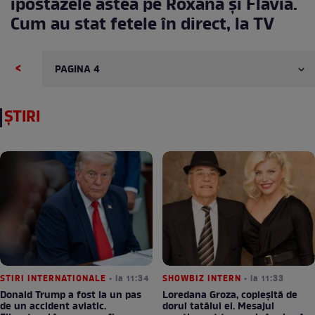
ipostazele astea pe Roxana şi Flavia.
Cum au stat fetele în direct, la TV
<
ȘTIRI
STIRI INTERNATIONALE
• la 11:34
SHOWBIZ INTERN
• la 11:33
Donald Trump a fost la un pas
Loredana Groza, copleșită de
de un accident aviatic.
dorul tatălui ei. Mesajul