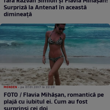
fără Răzvan Simion şi Flavia Mihăşan!
Surpriză la Antena1 în această
dimineaţă
MONDEN
• pe 07.01.2017 la 22:20
FOTO / Flavia Mihășan, romantică pe
plajă cu iubitul ei. Cum au fost
surprinși cei doi