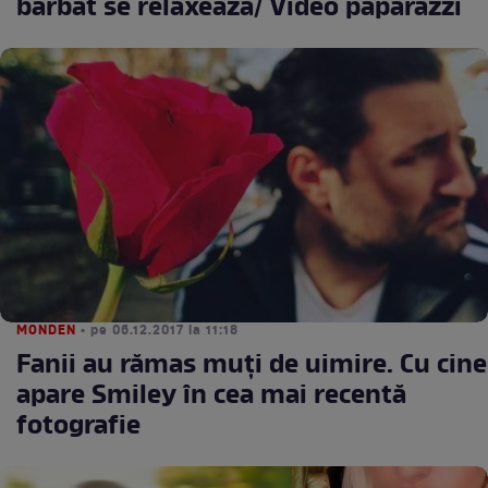
bărbat se relaxează/ Video paparazzi
MONDEN
• pe 06.12.2017 la 11:18
Fanii au rămas muţi de uimire. Cu cine
apare Smiley în cea mai recentă
fotografie