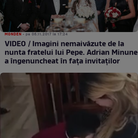
MONDEN
• pe 06.11.2017 la 17:24
VIDEO / Imagini nemaivăzute de la
nunta fratelui lui Pepe. Adrian Minune
a îngenuncheat în fața invitaților