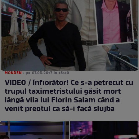
MONDEN
• pe 07.05.2017 la 18:40
VIDEO / Înfiorător! Ce s-a petrecut cu
trupul taximetristului găsit mort
lângă vila lui Florin Salam când a
venit preotul ca să-i facă slujba