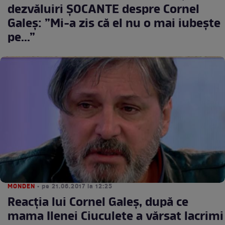
dezvăluiri ȘOCANTE despre Cornel
Galeș: ”Mi-a zis că el nu o mai iubește
pe...”
MONDEN
• pe 21.06.2017 la 12:25
Reacția lui Cornel Galeș, după ce
mama Ilenei Ciuculete a vărsat lacrimi