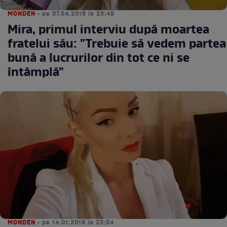
MONDEN
• pe 07.04.2018 la 23:49
Mira, primul interviu după moartea
fratelui său: "Trebuie să vedem partea
bună a lucrurilor din tot ce ni se
întâmplă"
MONDEN
• pe 14.01.2018 la 23:04