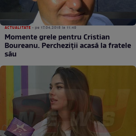
ACTUALITATE
• pe 17.04.2018 la 11:49
Momente grele pentru Cristian
Boureanu. Percheziţii acasă la fratele
său