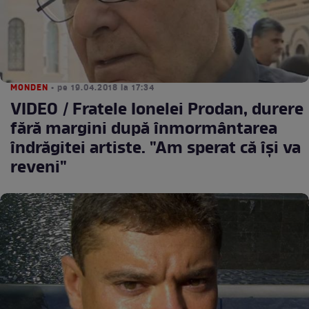
MONDEN
• pe 19.04.2018 la 17:34
VIDEO / Fratele Ionelei Prodan, durere
fără margini după înmormântarea
îndrăgitei artiste. "Am sperat că îşi va
reveni"