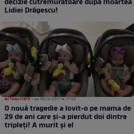
decizie cutremurătoare după moartea
Lidiei Drăgescu!
ACTUALITATE
• pe 06.10.2017 la 17:05
O nouă tragedie a lovit-o pe mama de
29 de ani care și-a pierdut doi dintre
tripleți! A murit și el