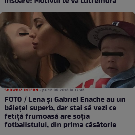
însoare! Motivul te va cutremura
SHOWBIZ INTERN
• pe 12.05.2018 la 17:46
FOTO / Lena şi Gabriel Enache au un
băieţel superb, dar stai să vezi ce
fetiţă frumoasă are soţia
fotbalistului, din prima căsătorie