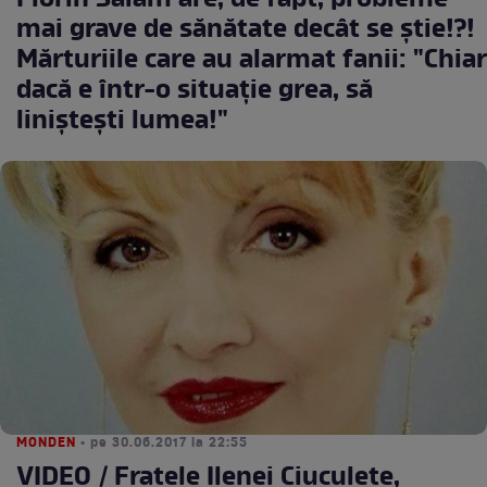
Florin Salam are, de fapt, probleme
mai grave de sănătate decât se ştie!?!
Mărturiile care au alarmat fanii: "Chiar
dacă e într-o situație grea, să
liniștești lumea!"
MONDEN
• pe 30.06.2017 la 22:55
VIDEO / Fratele Ilenei Ciuculete,