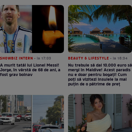
SHOWBIZ INTERN
• la 17:03
BEAUTY & LIFESTYLE
• la 16:34
A murit tatăl lui Lionel Messi!
Nu trebuie să dai 10.000 euro să
Jorge, în vârstă de 68 de ani, a
mergi în Maldive! Acest paradis
fost grav bolnav
nu e doar pentru bogați! Cum
poți să vizitezi insulele la mai
puțin de o pătrime de preț