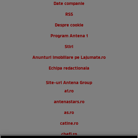
Date companie
RSS
Despre cookie
Program Antena 1
Stiri
Anunturi imobiliare pe Lajumate.ro
Echipa redactionala
Site-uri Antena Group
a1.ro
antenastars.ro
as.ro
catine.ro
chefi.ro