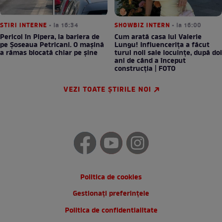
STIRI INTERNE
• la 16:34
SHOWBIZ INTERN
• la 16:00
Pericol în Pipera, la bariera de
Cum arată casa lui Valerie
pe Șoseaua Petricani. O mașină
Lungu! Influencerița a făcut
a rămas blocată chiar pe șine
turul noii sale locuințe, după doi
ani de când a început
construcția | FOTO
VEZI TOATE ȘTIRILE NOI
Politica de cookies
Gestionați preferințele
Politica de confidentialitate