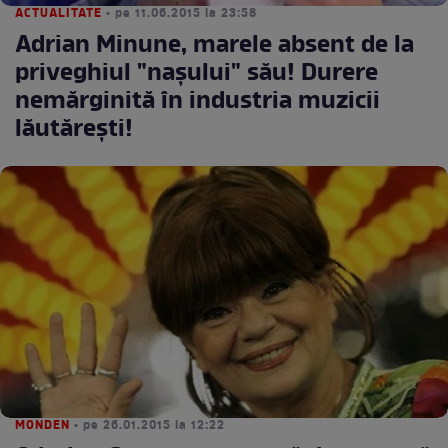
ACTUALITATE
• pe 11.06.2015 la 23:58
Adrian Minune, marele absent de la
priveghiul "naşului" său! Durere
nemărginită în industria muzicii
lăutăreşti!
MONDEN
• pe 26.01.2015 la 12:22