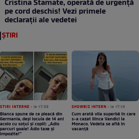
Cristina Stamate, operată de urgență
pe cord deschis! Vezi primele
declarații ale vedetei
ȘTIRI
STIRI INTERNE
• la 17:39
SHOWBIZ INTERN
• la 17:10
Bianca spune de ce pleacă din
Cum arată vila superbă în care
Germania, deși locuia de 14 ani
s-a cazat Ilinca Vandici la
acolo cu soțul și copiii: „Adio
Monaco. Vedeta se află în
parcuri goale! Adio taxe și
vacanță
impozite!”