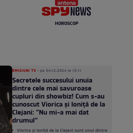
HOROSCOP
EMISIUNI TV
• pe 04.12.2024 la 15:11
Secretele succesului unuia
dintre cele mai savuroase
cupluri din showbiz! Cum s-au
cunoscut Viorica și Ioniță de la
Clejani: ”Nu mi-a mai dat
drumul”
Viorica și Ioniță de la Clejani sunt unul dintre