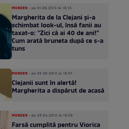
MONDEN
• pe 31.08.2015 la 19:15
Margherita de la Clejani şi-a
schimbat look-ul, însă fanii au
taxat-o: "Zici că ai 40 de ani!"
Cum arată bruneta după ce s-a
tuns
MONDEN
• pe 05.06.2015 la 18:37
Clejanii sunt în alertă!
Margherita a dispărut de acasă
MONDEN
• pe 26.04.2015 la 19:59
Farsă cumplită pentru Viorica