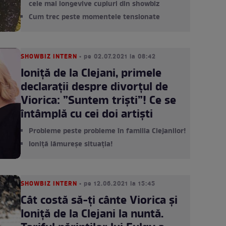
cele mai longevive cupluri din showbiz
Cum trec peste momentele tensionate
SHOWBIZ INTERN
• pe 02.07.2021 la 08:42
Ioniță de la Clejani, primele
declarații despre divorțul de
Viorica: ”Suntem triști”! Ce se
întâmplă cu cei doi artiști
Probleme peste probleme în familia Clejanilor!
Ioniță lămureșe situația!
SHOWBIZ INTERN
• pe 12.06.2021 la 15:45
Cât costă să-ți cânte Viorica și
Ioniță de la Clejani la nuntă.