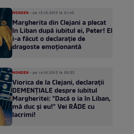
MONDEN
• pe 15.10.2015 la 21:45
Margherita din Clejani a plecat
în Liban după iubitul ei, Peter! El
i-a făcut o declaraţie de
dragoste emoţionantă
MONDEN
• pe 14.10.2015 la 00:35
Viorica de la Clejani, declaraţii
DEMENŢIALE despre iubitul
Margheritei: "Dacă o ia în Liban,
mă duc şi eu!" Vei RÂDE cu
lacrimi!