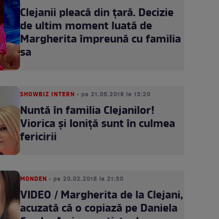
Clejanii pleacă din ţară. Decizie
de ultim moment luată de
Margherita împreună cu familia
sa
SHOWBIZ INTERN
• pe 21.06.2018 la 13:20
Nuntă în familia Clejanilor!
Viorica şi Ioniţă sunt în culmea
fericirii
MONDEN
• pe 20.02.2018 la 21:30
VIDEO / Margherita de la Clejani,
acuzată că o copiază pe Daniela