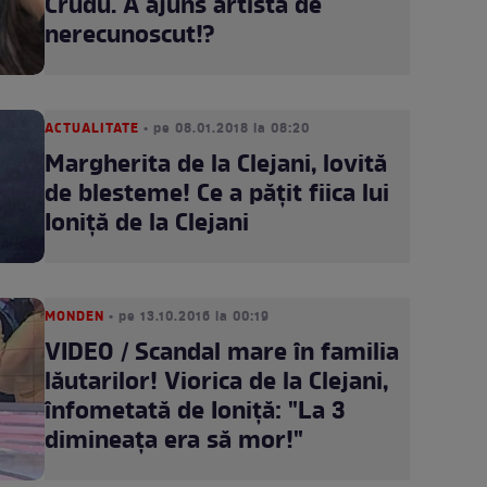
Crudu. A ajuns artista de
nerecunoscut!?
ACTUALITATE
• pe 08.01.2018 la 08:20
Margherita de la Clejani, lovită
de blesteme! Ce a păţit fiica lui
Ioniţă de la Clejani
MONDEN
• pe 13.10.2016 la 00:19
VIDEO / Scandal mare în familia
lăutarilor! Viorica de la Clejani,
înfometată de Ioniţă: "La 3
dimineaţa era să mor!"