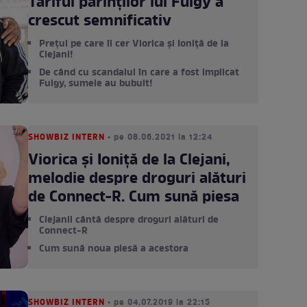
Tariful părinților lui Fulgy a
crescut semnificativ
Prețul pe care îl cer Viorica și Ioniță de la
Clejani!
De când cu scandalul în care a fost implicat
Fulgy, sumele au bubuit!
SHOWBIZ INTERN
• pe 08.06.2021 la 12:24
Viorica și Ioniță de la Clejani,
melodie despre droguri alături
de Connect-R. Cum sună piesa
Clejanii cântă despre droguri alături de
Connect-R
Cum sună noua piesă a acestora
SHOWBIZ INTERN
• pe 04.07.2019 la 22:15