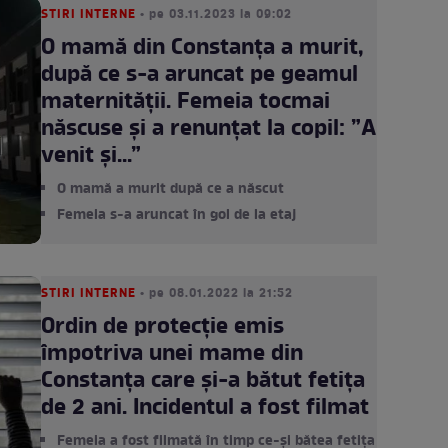
STIRI INTERNE
• pe 03.11.2023 la 09:02
O mamă din Constanța a murit,
după ce s-a aruncat pe geamul
maternității. Femeia tocmai
născuse și a renunțat la copil: ”A
venit şi...”
O mamă a murit după ce a născut
Femeia s-a aruncat în gol de la etaj
STIRI INTERNE
• pe 08.01.2022 la 21:52
Ordin de protecție emis
împotriva unei mame din
Constanța care și-a bătut fetița
de 2 ani. Incidentul a fost filmat
Femeia a fost filmată în timp ce-și bătea fetița