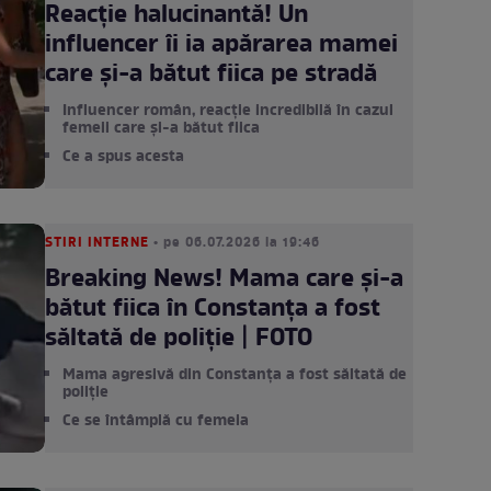
Reacție halucinantă! Un
influencer îi ia apărarea mamei
care și-a bătut fiica pe stradă
Influencer român, reacție incredibilă în cazul
femeii care și-a bătut fiica
Ce a spus acesta
STIRI INTERNE
• pe 06.07.2026 la 19:46
Breaking News! Mama care și-a
bătut fiica în Constanța a fost
săltată de poliție | FOTO
Mama agresivă din Constanța a fost săltată de
poliție
Ce se întâmplă cu femeia