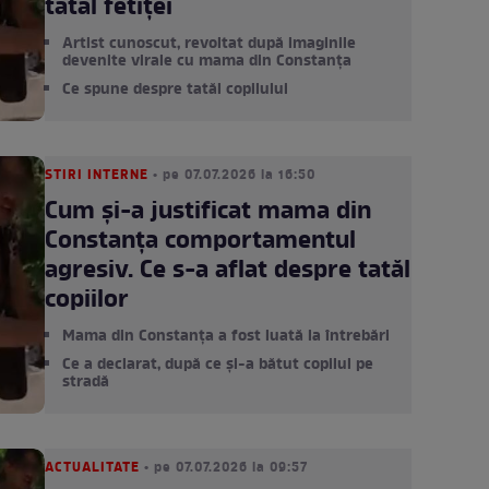
tatăl fetiței
Artist cunoscut, revoltat după imaginile
devenite virale cu mama din Constanța
Ce spune despre tatăl copilului
STIRI INTERNE
• pe 07.07.2026 la 16:50
Cum și-a justificat mama din
Constanța comportamentul
agresiv. Ce s-a aflat despre tatăl
copiilor
Mama din Constanța a fost luată la întrebări
Ce a declarat, după ce și-a bătut copilul pe
stradă
ACTUALITATE
• pe 07.07.2026 la 09:57