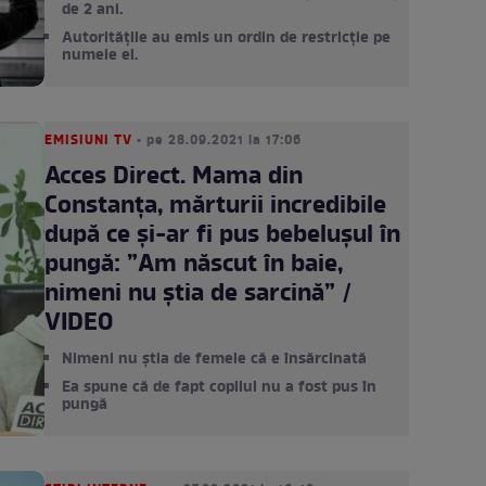
de 2 ani.
Autoritățile au emis un ordin de restricție pe
numele ei.
EMISIUNI TV
• pe 28.09.2021 la 17:06
Acces Direct. Mama din
Constanța, mărturii incredibile
după ce și-ar fi pus bebelușul în
pungă: ”Am născut în baie,
nimeni nu știa de sarcină” /
VIDEO
Nimeni nu știa de femeie că e însărcinată
Ea spune că de fapt copilul nu a fost pus în
pungă