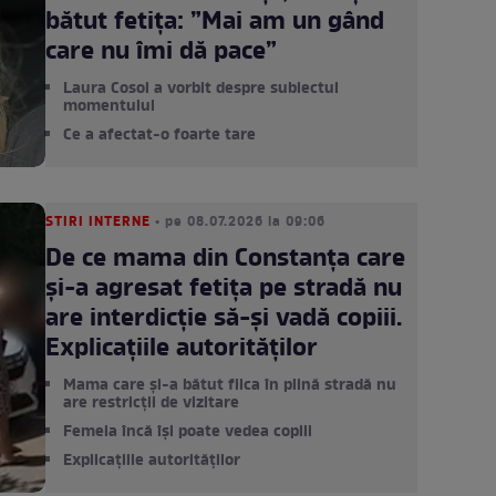
bătut fetița: ”Mai am un gând
care nu îmi dă pace”
Laura Cosoi a vorbit despre subiectul
momentului
Ce a afectat-o foarte tare
STIRI INTERNE
• pe 08.07.2026 la 09:06
De ce mama din Constanța care
și-a agresat fetița pe stradă nu
are interdicție să-și vadă copiii.
Explicațiile autorităților
Mama care și-a bătut fiica în plină stradă nu
are restricții de vizitare
Femeia încă își poate vedea copiii
Explicațiile autorităților