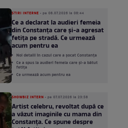
STIRI INTERNE
• pe 08.07.2026 la 08:44
Ce a declarat la audieri femeia
din Constanța care și-a agresat
fetița pe stradă. Ce urmează
acum pentru ea
Noi detalii în cazul care a șocat Constanța
Ce a spus la audieri femeia care și-a bătut
fetița
Ce urmează acum pentru ea
SHOWBIZ INTERN
• pe 07.07.2026 la 23:58
Artist celebru, revoltat după ce
a văzut imaginile cu mama din
Constanța. Ce spune despre