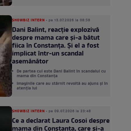
SHOWBIZ INTERN
• pe 13.07.2026 la 08:58
Dani Balint, reacție explozivă
despre mama care și-a bătut
fiica în Constanța. Și el a fost
implicat într-un scandal
asemănător
De partea cui este Dani Balint în scandalul cu
mama din Constanța
Imaginile care au stârnit revoltă au ajuns și în
atenția lui
SHOWBIZ INTERN
• pe 09.07.2026 la 23:48
Ce a declarat Laura Cosoi despre
mama din Constanța, care și-a