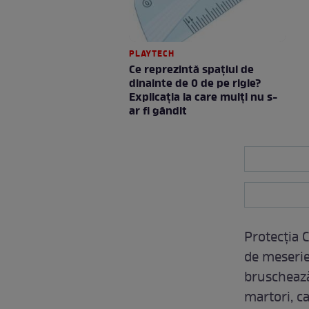
PLAYTECH
Ce reprezintă spaţiul de
dinainte de 0 de pe rigle?
Explicaţia la care mulţi nu s-
ar fi gândit
Protecția C
de meserie,
bruschează
martori, c