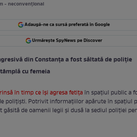
m - neconvențional
Adaugă-ne ca sursă preferată în Google
Urmărește SpyNews pe Discover
resivă din Constanța a fost săltată de poliție
ntâmplă cu femeia
insă în timp ce își agresa fetița
în spațiul public a f
de polițiști. Potrivit informațiilor apărute în spațiul p
t găsită de oamenii legii și dusă la sediul poliției pe