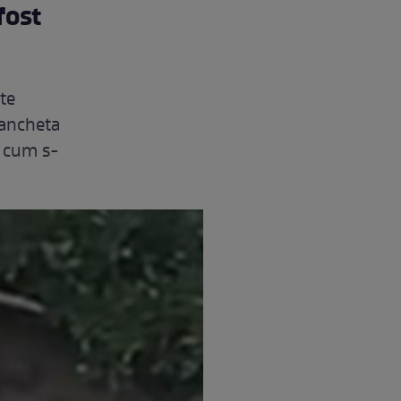
fost
ste
, ancheta
t cum s-