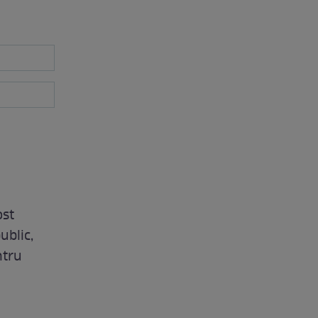
ost
ublic,
ntru