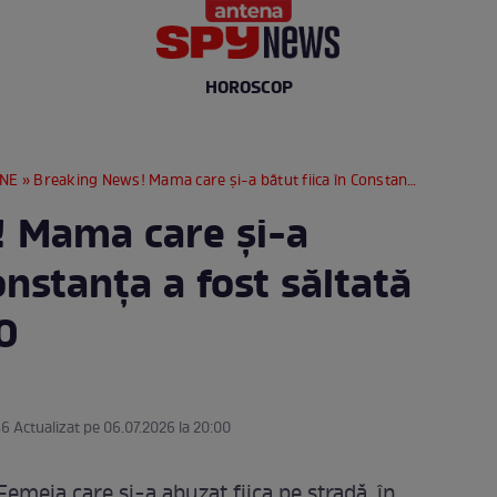
HOROSCOP
RNE
» Breaking News! Mama care și-a bătut fiica în Constanța a fost săltată de poliție | FOTO
 Mama care și-a
onstanța a fost săltată
TO
46 Actualizat pe 06.07.2026 la 20:00
emeia care și-a abuzat fiica pe stradă, în