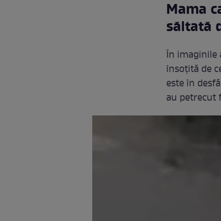
Mama car
săltată 
În imaginile 
însoțită de ce
este în desf
au petrecut f