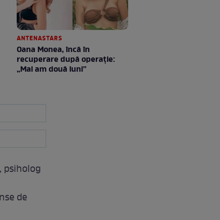
ANTENASTARS
Oana Monea, încă în
recuperare după operație:
„Mai am două luni”
, psiholog
l
inse de