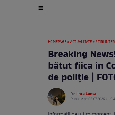
HOMEPAGE
»
ACTUALITATE
»
STIRI INTE
Breaking News!
bătut fiica în C
de poliție | FO
Ilinca Lunca
De
.
Publicat pe 06.07.2026 la 19:
Informații de ultim moment! F