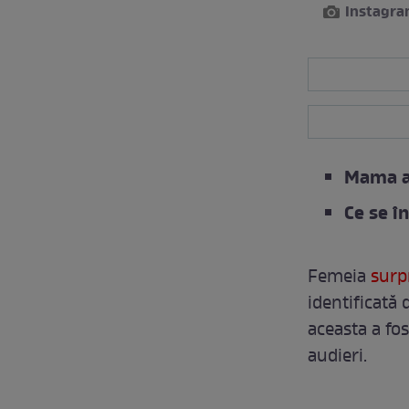
Instagra
Mama ag
Ce se î
Femeia
surpr
identificată 
aceasta a fos
audieri.