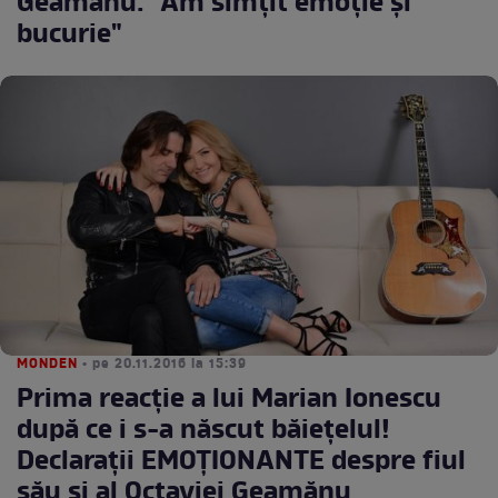
Geamănu: "Am simţit emoţie şi
bucurie"
MONDEN
• pe 20.11.2016 la 15:39
Prima reacție a lui Marian Ionescu
după ce i s-a născut băiețelul!
Declarații EMOȚIONANTE despre fiul
său și al Octaviei Geamănu