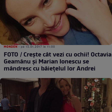
MONDEN
• pe 15.01.2017 la 11:00
FOTO / Creşte cât vezi cu ochii! Octavia
Geamănu şi Marian Ionescu se
mândresc cu băieţelul lor Andrei