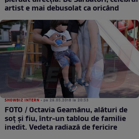
pierdut direcţia! De Sărbători, celebrul
artist e mai debusolat ca oricând
SHOWBIZ INTERN
• pe 29.05.2018 la 20:53
FOTO / Octavia Geamănu, alături de
soț și fiu, într-un tablou de familie
inedit. Vedeta radiază de fericire