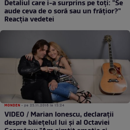
Detaliul care i-a surprins pe toţi: "Se
aude ceva de o soră sau un frăţior?"
Reacţia vedetei
MONDEN
• pe 25.11.2016 la 15:24
VIDEO / Marian Ionescu, declaraţii
despre băieţelul lui şi al Octaviei