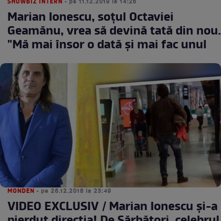
SHOWBIZ INTERN
• pe 11.12.2019 la 14:26
Marian Ionescu, soţul Octaviei
Geamănu, vrea să devină tată din nou.
"Mă mai însor o dată şi mai fac unul
MONDEN
• pe 26.12.2018 la 23:49
VIDEO EXCLUSIV / Marian Ionescu şi-a