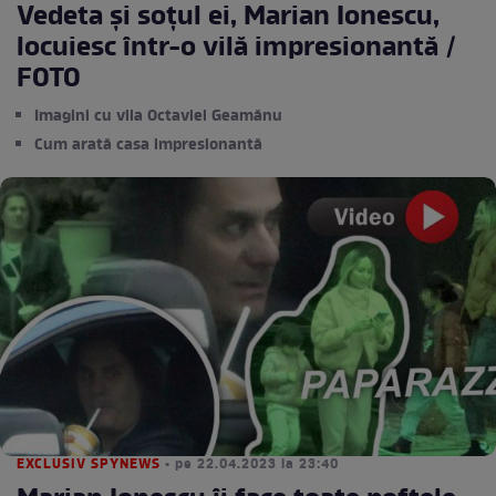
Vedeta și soțul ei, Marian Ionescu,
locuiesc într-o vilă impresionantă /
FOTO
Imagini cu vila Octaviei Geamănu
Cum arată casa impresionantă
EXCLUSIV SPYNEWS
• pe 22.04.2023 la 23:40