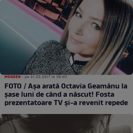
MONDEN
• pe 31.05.2017 la 09:05
FOTO / Aşa arată Octavia Geamănu la
şase luni de când a născut! Fosta
prezentatoare TV şi-a revenit repede