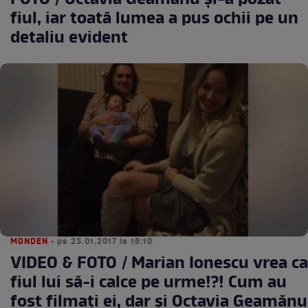
FOTO / Octavia Geamănu și-a pozat
fiul, iar toată lumea a pus ochii pe un
detaliu evident
MONDEN
• pe 25.01.2017 la 16:10
VIDEO & FOTO / Marian Ionescu vrea ca
fiul lui să-i calce pe urme!?! Cum au
fost filmaţi ei, dar şi Octavia Geamănu