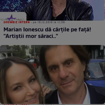
SHOWBIZ INTERN
• pe 16.12.2019 la 11:08
Marian Ionescu dă cărţile pe faţă!
"Artiștii mor săraci.."