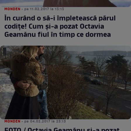
MONDEN
• pe 11.02.2017 la 15:15
În curând o să-i împletească părul
codiţe! Cum şi-a pozat Octavia
Geamănu fiul în timp ce dormea
MONDEN
• pe 04.02.2017 la 23:13