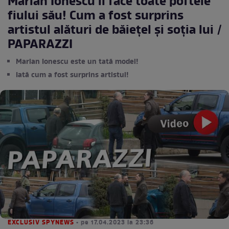
Marian Ionescu îi face toate poftele
fiului său! Cum a fost surprins
artistul alături de băiețel și soția lui /
PAPARAZZI
Marian Ionescu este un tată model!
Iată cum a fost surprins artistul!
EXCLUSIV SPYNEWS
• pe 17.04.2023 la 23:36