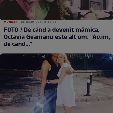
MONDEN
• pe 04.01.2017 la 12:25
FOTO / De când a devenit mămică,
Octavia Geamănu este alt om: "Acum,
de când..."