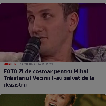
MONDEN
• pe 23.06.2014 la 11:29
FOTO Zi de coşmar pentru Mihai
Trăistariu! Vecinii l-au salvat de la
dezastru