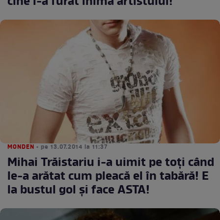
cine i-a furat inima artistului!
MONDEN
• pe 13.07.2014 la 11:37
Mihai Trăistariu i-a uimit pe toţi când
le-a arătat cum pleacă el în tabără! E
la bustul gol şi face ASTA!