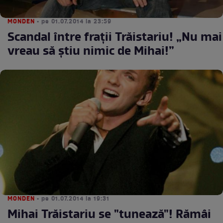
MONDEN
• pe 01.07.2014 la 23:59
Scandal între fraţii Trăistariu! „Nu mai
vreau să ştiu nimic de Mihai!”
MONDEN
• pe 01.07.2014 la 19:31
Mihai Trăistariu se "tunează"! Rămâi