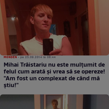
MONDEN
• pe 25.09.2014 la 08:44
Mihai Trăistariu nu este mulţumit de
felul cum arată şi vrea să se opereze!
"Am fost un complexat de când mă
știu!"