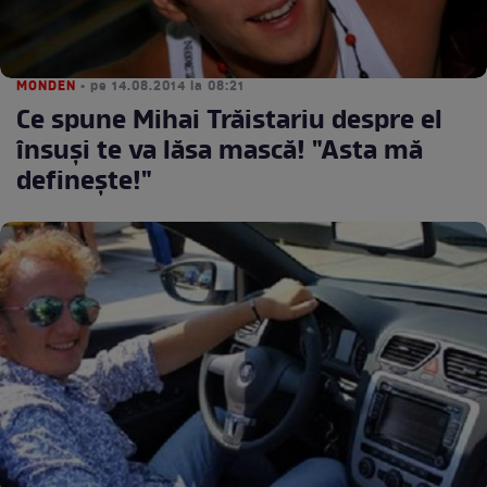
MONDEN
• pe 14.08.2014 la 08:21
Ce spune Mihai Trăistariu despre el
însuşi te va lăsa mască! "Asta mă
defineşte!"