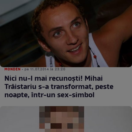
MONDEN
• pe 11.07.2014 la 23:20
Nici nu-l mai recunoşti! Mihai
Trăistariu s-a transformat, peste
noapte, într-un sex-simbol