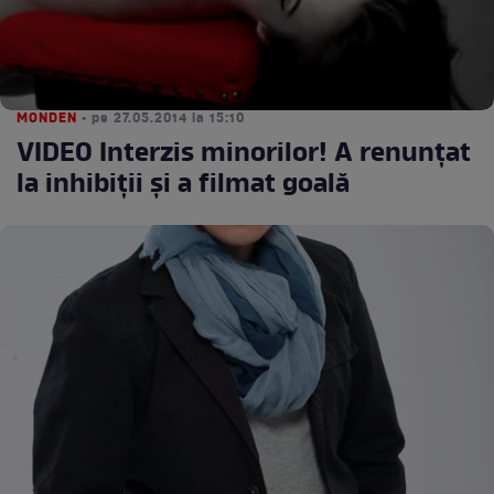
MONDEN
• pe 27.05.2014 la 15:10
VIDEO Interzis minorilor! A renunţat
la inhibiţii şi a filmat goală