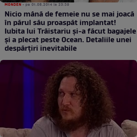
MONDEN
• pe 01.08.2014 la 23:59
Nicio mână de femeie nu se mai joacă
în părul său proaspăt implantat!
Iubita lui Trăistariu și-a făcut bagajele
şi a plecat peste Ocean. Detaliile unei
despărţiri inevitabile