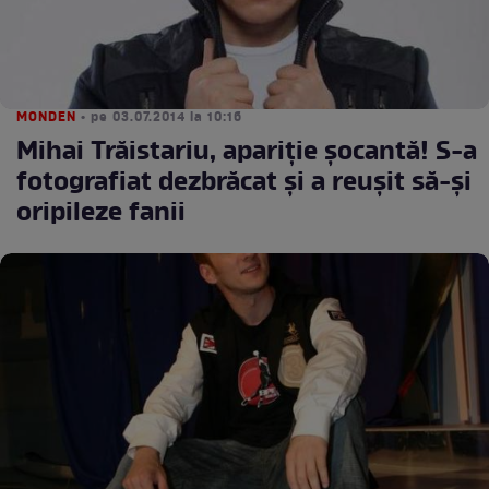
MONDEN
• pe 03.07.2014 la 10:16
Mihai Trăistariu, apariţie şocantă! S-a
fotografiat dezbrăcat şi a reuşit să-şi
oripileze fanii