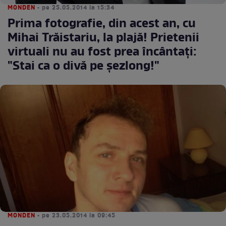
MONDEN
• pe 25.05.2014 la 15:34
Prima fotografie, din acest an, cu
Mihai Trăistariu, la plajă! Prietenii
virtuali nu au fost prea încântaţi:
"Stai ca o divă pe şezlong!"
MONDEN
• pe 23.05.2014 la 09:45