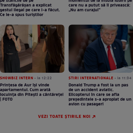
pe stâncile de pe
momentul de la Insula Iubirii pe
Transfăgărășan a explicat
care nu a putut să îl privească:
gestul ilegal pe care l-a făcut.
„Nu am curajul”
Ce le-a spus turiștilor
SHOWBIZ INTERN
• la 12:22
STIRI INTERNATIONALE
• la 11:34
Prințesa de Aur își vinde
Donald Trump a fost la un pas
apartamentul. Cum arată
de un accident aviatic.
locuința din Pitești a cântăreței
Elicopterul în care se afla
| FOTO
președintele s-a apropiat de un
avion cu pasageri
VEZI TOATE ȘTIRILE NOI