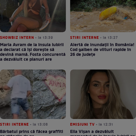
SHOWBIZ INTERN
• la 13:39
STIRI INTERNE
• la 13:27
Maria Avram de la Insula Iubirii
Alertă de inundații în România!
a declarat că își dorește să
Cod galben de viituri rapide în
devină mamă. Fosta concurentă
26 de județe
a dezvăluit ce planuri are
STIRI INTERNE
• la 13:08
EMISIUNI TV
• la 12:31
Bărbatul prins că făcea graffiti
Ella Vișan a dezvăluit