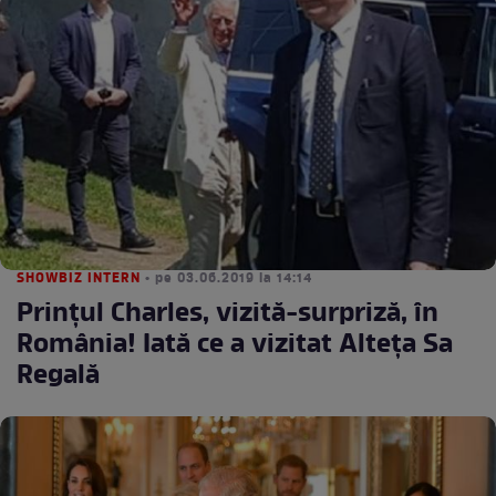
SHOWBIZ INTERN
• pe 03.06.2019 la 14:14
Prinţul Charles, vizită-surpriză, în
România! Iată ce a vizitat Alteţa Sa
Regală