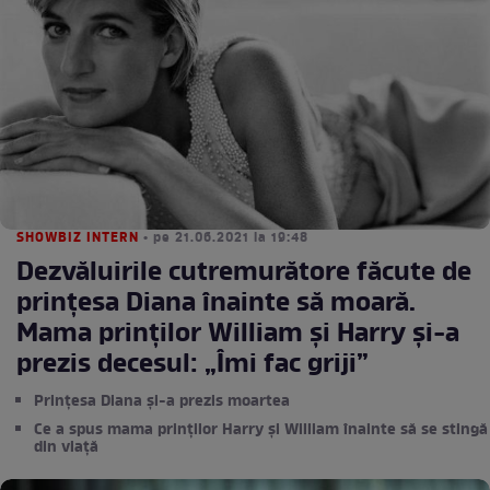
SHOWBIZ INTERN
• pe 21.06.2021 la 19:48
Dezvăluirile cutremurătore făcute de
prințesa Diana înainte să moară.
Mama prinților William și Harry și-a
prezis decesul: „Îmi fac griji”
Prințesa Diana și-a prezis moartea
Ce a spus mama prinților Harry și William înainte să se stingă
din viață