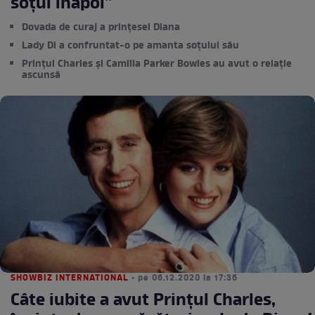
soțul înapoi”
Dovada de curaj a prințesei Diana
Lady Di a confruntat-o pe amanta soțului său
Prințul Charles și Camilla Parker Bowles au avut o relație
ascunsă
SHOWBIZ INTERNATIONAL
• pe 06.12.2020 la 17:36
Câte iubite a avut Prințul Charles,