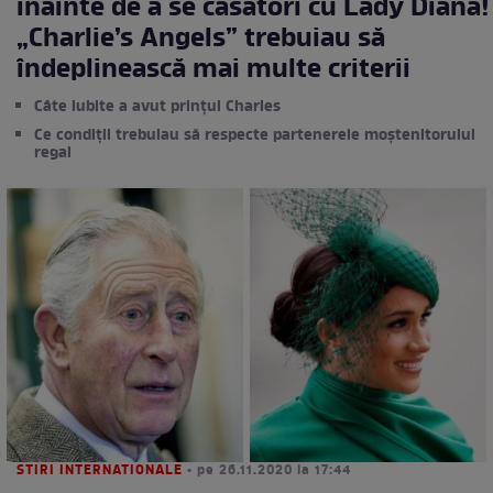
înainte de a se căsători cu Lady Diana!
„Charlie’s Angels” trebuiau să
îndeplinească mai multe criterii
Câte iubite a avut prințul Charles
Ce condiții trebuiau să respecte partenerele moștenitorului
regal
STIRI INTERNATIONALE
• pe 26.11.2020 la 17:44