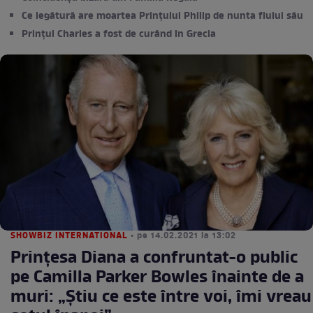
Ce legătură are moartea Prințului Philip de nunta fiului său
Prințul Charles a fost de curând în Grecia
SHOWBIZ INTERNATIONAL
• pe 14.02.2021 la 13:02
Prințesa Diana a confruntat-o public
pe Camilla Parker Bowles înainte de a
muri: „Știu ce este între voi, îmi vreau