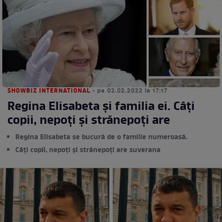
SHOWBIZ INTERNATIONAL
• pe 02.02.2022 la 17:17
Regina Elisabeta și familia ei. Câți
copii, nepoți și strănepoți are
Regina Elisabeta se bucură de o familie numeroasă.
Câți copii, nepoți și strănepoți are suverana