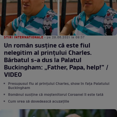
STIRI INTERNATIONALE
• pe 29.06.2021 la 09:57
Un român susține că este fiul
nelegitim al prințului Charles.
Bărbatul s-a dus la Palatul
Buckingham: „Father, Papa, help!” /
VIDEO
Presupusul fiu al prințului Charles, show în fața Palatului
Buckingham
Românul susține că moștenitorul Coroanei îi este tată
Cum vrea să dovedească acuzațiile