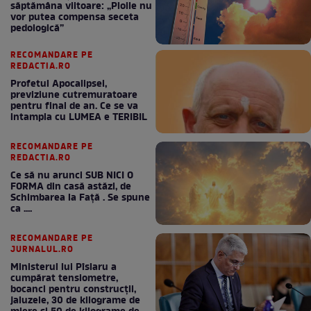
săptămâna viitoare: „Ploile nu
vor putea compensa seceta
pedologică”
RECOMANDARE PE
REDACTIA.RO
Profetul Apocalipsei,
previziune cutremuratoare
pentru final de an. Ce se va
intampla cu LUMEA e TERIBIL
RECOMANDARE PE
REDACTIA.RO
Ce să nu arunci SUB NICI O
FORMA din casă astăzi, de
Schimbarea la Față . Se spune
ca ....
RECOMANDARE PE
JURNALUL.RO
Ministerul lui Pîslaru a
cumpărat tensiometre,
bocanci pentru construcții,
jaluzele, 30 de kilograme de