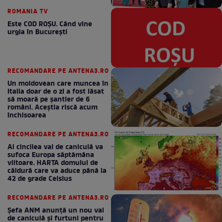
ROMANIA TV
Este COD ROŞU. Când vine
urgia în Bucureşti
RECOMANDARE PE ANTENA3.RO
Un moldovean care muncea în
Italia doar de o zi a fost lăsat
să moară pe şantier de 6
români. Aceștia riscă acum
închisoarea
RECOMANDARE PE ANTENA3.RO
Al cincilea val de caniculă va
sufoca Europa săptămâna
viitoare. HARTA domului de
căldură care va aduce până la
42 de grade Celsius
RECOMANDARE PE ANTENA3.RO
Șefa ANM anunță un nou val
de caniculă și furtuni pentru