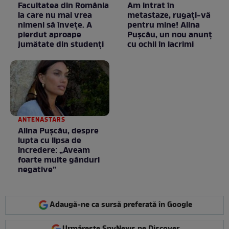
Facultatea din România
Am intrat în
la care nu mai vrea
metastaze, rugaţi-vă
nimeni să înveţe. A
pentru mine! Alina
pierdut aproape
Puşcău, un nou anunţ
jumătate din studenţi
cu ochii în lacrimi
ANTENASTARS
Alina Pușcău, despre
lupta cu lipsa de
încredere: „Aveam
foarte multe gânduri
negative”
Adaugă-ne ca sursă preferată în Google
Urmărește SpyNews pe Discover