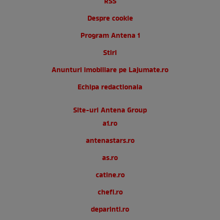
RSS
Despre cookie
Program Antena 1
Stiri
Anunturi imobiliare pe Lajumate.ro
Echipa redactionala
Site-uri Antena Group
a1.ro
antenastars.ro
as.ro
catine.ro
chefi.ro
deparinti.ro