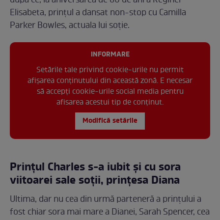
după ce, la aniversarea de 80 de ani a Reginei
Elisabeta, prințul a dansat non-stop cu Camilla
Parker Bowles, actuala lui soție.
INFORMARE
Setările tale privind cookie-urile nu permit
afișarea conținutului din această zonă. E necesar
să accepți cookie-urile social media pentru
afisarea acestui tip de conținut.
Modifică setările
Prințul Charles s-a iubit și cu sora
viitoarei sale soții, prințesa Diana
Ultima, dar nu cea din urmă parteneră a prințului a
fost chiar sora mai mare a Dianei, Sarah Spencer, cea