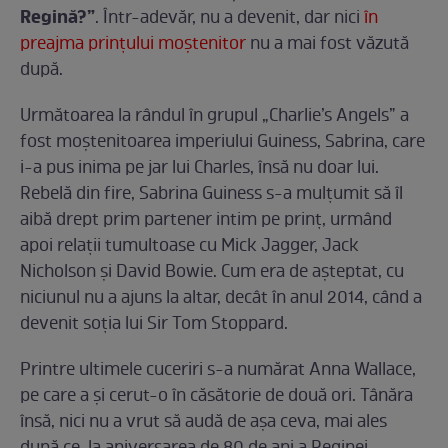
Regină?”
. Într-adevăr, nu a devenit, dar nici
în
preajma prințului moștenitor
nu a mai fost văzută
după.
Următoarea la rândul în grupul „Charlie’s Angels” a
fost moștenitoarea imperiului Guiness, Sabrina, care
i-a pus inima pe jar lui Charles, însă nu doar lui.
Rebelă din fire, Sabrina Guiness s-a mulțumit să îl
aibă drept prim partener intim pe prinț, urmând
apoi relații tumultoase cu Mick Jagger, Jack
Nicholson şi David Bowie. Cum era de așteptat, cu
niciunul nu a ajuns la altar, decât în anul 2014, când a
devenit soția lui Sir Tom Stoppard.
Printre ultimele cuceriri s-a numărat Anna Wallace,
pe care a și cerut-o în căsătorie de două ori. Tânăra
însă, nici nu a vrut să audă de așa ceva, mai ales