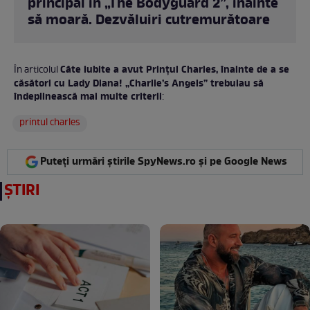
principal în „The Bodyguard 2”, înainte
să moară. Dezvăluiri cutremurătoare
Câte iubite a avut Prințul Charles, înainte de a se
În articolul
căsători cu Lady Diana! „Charlie’s Angels” trebuiau să
îndeplinească mai multe criterii
:
printul charles
Puteți urmări știrile SpyNews.ro și pe Google News
ȘTIRI