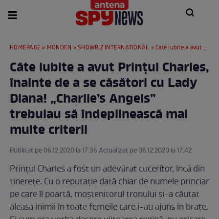
HOMEPAGE
»
MONDEN
»
SHOWBIZ INTERNATIONAL
» Câte iubite a avut Prințul Charles, înainte de a se căsători cu Lady Diana! „Charlie’s Angels” trebuiau să îndeplinească mai multe criterii
Câte iubite a avut Prințul Charles,
înainte de a se căsători cu Lady
Diana! „Charlie’s Angels”
trebuiau să îndeplinească mai
multe criterii
Publicat pe 06.12.2020 la 17:36 Actualizat pe 06.12.2020 la 17:42
Prințul Charles a fost un adevărat cuceritor, încă din
tinerețe. Cu o reputație dată chiar de numele princiar
pe care îl poartă, moștenitorul tronului și-a căutat
aleasa inimii în toate femeile care i-au ajuns în brațe.