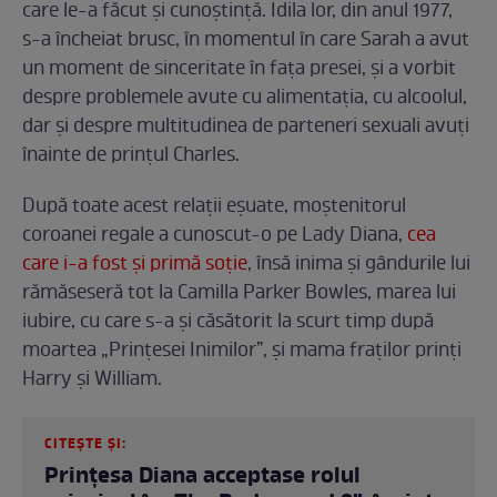
care le-a făcut și cunoștință. Idila lor, din anul 1977,
s-a încheiat brusc, în momentul în care Sarah a avut
un moment de sinceritate în fața presei, și a vorbit
despre problemele avute cu alimentația, cu alcoolul,
dar și despre multitudinea de parteneri sexuali avuți
înainte de prințul Charles.
După toate acest relații eșuate, moștenitorul
coroanei regale a cunoscut-o pe Lady Diana,
cea
care i-a fost și primă soție
, însă inima și gândurile lui
rămăseseră tot la Camilla Parker Bowles, marea lui
iubire, cu care s-a și căsătorit la scurt timp după
moartea „Prințesei Inimilor”, și mama fraților prinți
Harry și William.
CITEȘTE ȘI:
Prințesa Diana acceptase rolul