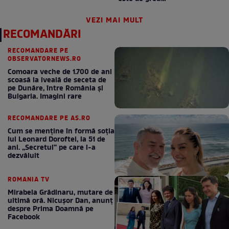
VEZI MAI MULT
RECOMANDĂRI
RECOMANDARE PE
OBSERVATORNEWS.RO
Comoara veche de 1.700 de ani
scoasă la iveală de seceta de
pe Dunăre, între România şi
Bulgaria. Imagini rare
RECOMANDARE PE AS.RO
Cum se menţine în formă soţia
lui Leonard Doroftei, la 51 de
ani. „Secretul” pe care l-a
dezvăluit
ROMANIA TV
Mirabela Grădinaru, mutare de
ultimă oră. Nicuşor Dan, anunţ
despre Prima Doamnă pe
Facebook