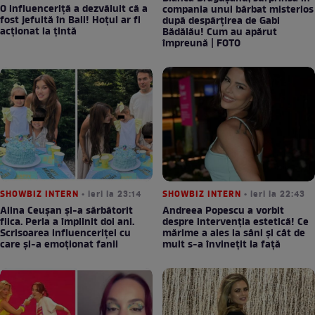
O influenceriță a dezvăluit că a
compania unui bărbat misterios
fost jefuită în Bali! Hoțul ar fi
după despărțirea de Gabi
acționat la țintă
Bădălău! Cum au apărut
împreună | FOTO
SHOWBIZ INTERN
• ieri la 23:14
SHOWBIZ INTERN
• ieri la 22:43
Alina Ceușan și-a sărbătorit
Andreea Popescu a vorbit
fiica. Perla a împlinit doi ani.
despre intervenția estetică! Ce
Scrisoarea influenceriței cu
mărime a ales la sâni și cât de
care și-a emoționat fanii
mult s-a învinețit la față