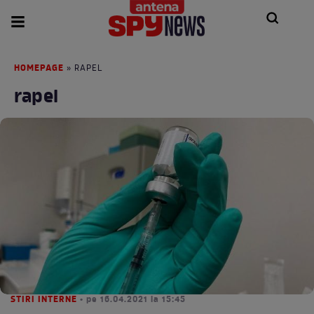
HOMEPAGE
» RAPEL
rapel
STIRI INTERNE
• pe 16.04.2021 la 15:45