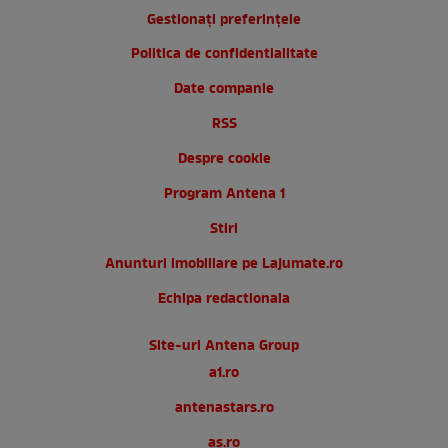
Gestionați preferințele
Politica de confidentialitate
Date companie
RSS
Despre cookie
Program Antena 1
Stiri
Anunturi imobiliare pe Lajumate.ro
Echipa redactionala
Site-uri Antena Group
a1.ro
antenastars.ro
as.ro